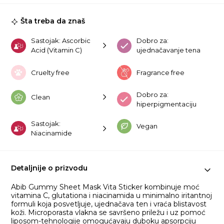
St
ko
Šta treba da znaš
Sastojak: Ascorbic
Dobro za:
Acid (Vitamin C)
ujednačavanje tena
Cruelty free
Fragrance free
Dobro za:
Clean
hiperpigmentaciju
Sastojak:
Vegan
Niacinamide
Detaljnije o prizvodu
Abib Gummy Sheet Mask Vita Sticker kombinuje moć
vitamina C, glutationa i niacinamida u minimalno iritantnoj
formuli koja posvetljuje, ujednačava ten i vraća blistavost
koži. Microporasta vlakna se savršeno priležu i uz pomoć
liposom-tehnologije omogućavaju duboku apsorpciju