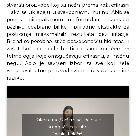
stvarati proizvode koji su nežni prema koži, efikasni
i lako se uklapaju u svakodnevnu rutinu. Abib se
ponosi minimalizmom u formulama, koristeći
pažljivo odabrane biljke i prirodne ekstrakte za
postizanje maksimalnih rezultata bez iritacija.
Brend se posebno ističe posvećenošću hidrataciji i
zaštiti kože od spoljnih uticaja, kao i korišćenjem
tehnologija koje omogućavaju efikasnu, ali nežnu
negu. Abib je savršen izbor za sve koji žele
visokokvalitetne proizvode za negu kože koji čine
razliku.
Kliknite na „Slažem se“ da biste
omogućili Youtube
Politika kolačića