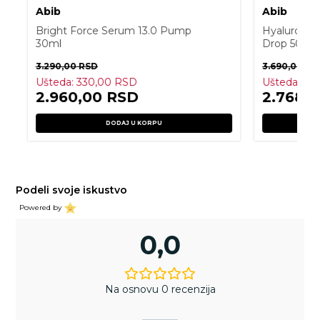
Abib
Abib
Bright Force Serum 13.0 Pump
Hyaluroni
30ml
Drop 50ml
3.290,00
RSD
3.690,00
RS
Ušteda:
330,00
RSD
Ušteda:
92
2.960,00
RSD
2.768,
DODAJ U KORPU
Podeli svoje iskustvo
Powered by
0,0
Na osnovu 0 recenzija