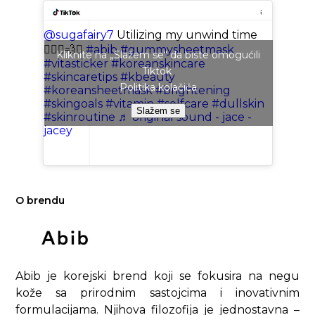
@sugafairy7
Utilizing my unwind time
🧖🏻‍♀️💨✨
#abib
#gummysheetmask
Kliknite na „Slažem se“ da biste omogućili
#vitasticker
#koreanskincare
Tiktok
#skincaretips
#kbeauty
Politika kolačića
#koreansheetmask
#brightening
#skingoals
#vitamin
#selfcare
#dullskin
Slažem se
#skinroutine
♬ original sound - jace -
jacey
O brendu
Abib je korejski brend koji se fokusira na negu
kože sa prirodnim sastojcima i inovativnim
formulacijama. Njihova filozofija je jednostavna –