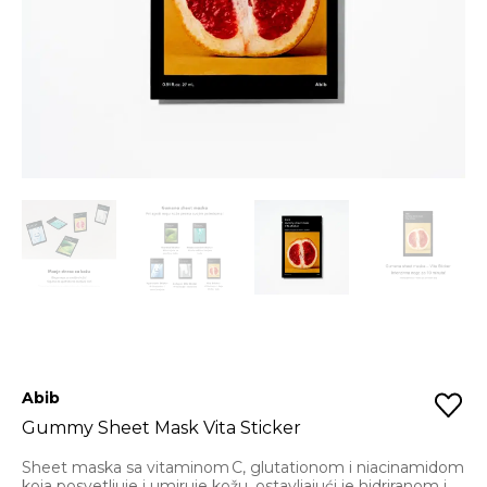
Abib
Gummy Sheet Mask Vita Sticker
Sheet maska sa vitaminom C, glutationom i niacinamidom
koja posvetljuje i umiruje kožu, ostavljajući je hidriranom i