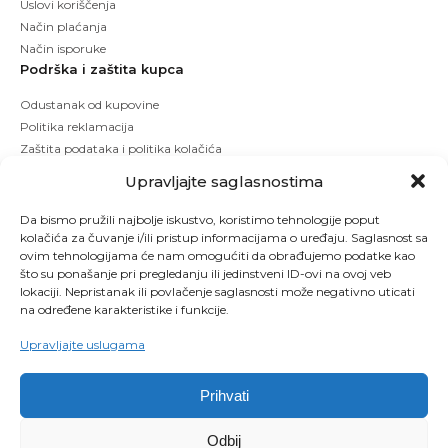
Uslovi koriščenja
Način plaćanja
Način isporuke
Podrška i zaštita kupca
Odustanak od kupovine
Politika reklamacija
Zaštita podataka i politika kolačića
Upravljajte saglasnostima
Da bismo pružili najbolje iskustvo, koristimo tehnologije poput
kolačića za čuvanje i/ili pristup informacijama o uređaju. Saglasnost sa
ovim tehnologijama će nam omogućiti da obrađujemo podatke kao
što su ponašanje pri pregledanju ili jedinstveni ID-ovi na ovoj veb
lokaciji. Nepristanak ili povlačenje saglasnosti može negativno uticati
na određene karakteristike i funkcije.
Upravljajte uslugama
Prihvati
Copyright © 2026 Kbeauty - Sva prava zadržana. Designed by Studio 53
Odbij
Maintenanced by
Izrada sajtova
SEO optimizacija