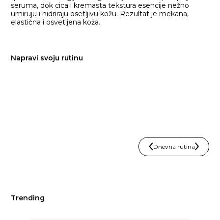
seruma, dok cica i kremasta tekstura esencije nežno
umiruju i hidriraju osetljivu kožu. Rezultat je mekana,
elastična i osvetljena koža.
Napravi svoju rutinu
Dnevna rutina
Trending