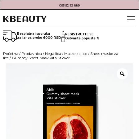
065 52 32 889
Besplatna isporuka
REGISTRUJTE SE
za iznos preko 6000 RSD
Ostvarite popuste %
Početna
/
Prodavnica
/
Nega lica
/
Maske za lice
/
Sheet maske za
lice
/ Gummy Sheet Mask Vita Sticker