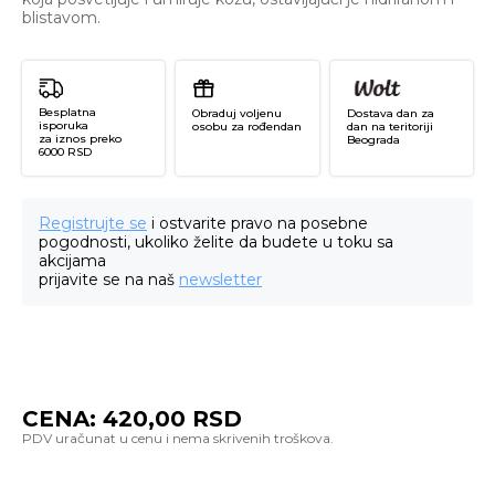
blistavom.
Besplatna
Obraduj voljenu
Dostava dan za
isporuka
osobu za rođendan
dan na teritoriji
za iznos preko
Beograda
6000 RSD
Registrujte se
i ostvarite pravo na posebne
pogodnosti, ukoliko želite da budete u toku sa
akcijama
prijavite se na naš
newsletter
CENA:
420,00
RSD
G
Sh
Ma
Vi