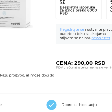
Besplatna isporuka
za iznos preko 6000
RSD
Registrujte se
i ostvarite prav
budete u toku sa akcijama
prijavite se na naš
newsletter
CENA:
290,00
RSD
ikažu proizvod, ali može doći do
že
Dobro za: hidrataciju