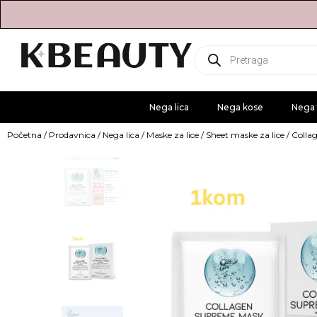
Products
search
Nega lica
Nega kose
Nega 
Početna
/
Prodavnica
/
Nega lica
/
Maske za lice
/
Sheet maske za lice
/ Colla