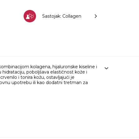
Sastojak: Collagen
binacijom kolagena, hijaluronske kiseline i
hidrataciju, poboljšava elastičnost kože i
venilo i tonira kožu, ostavljajući je
ovnu upotrebu ili kao dodatni tretman za
@ootdbeauty.global
CO
SUPREME MASK [AMA