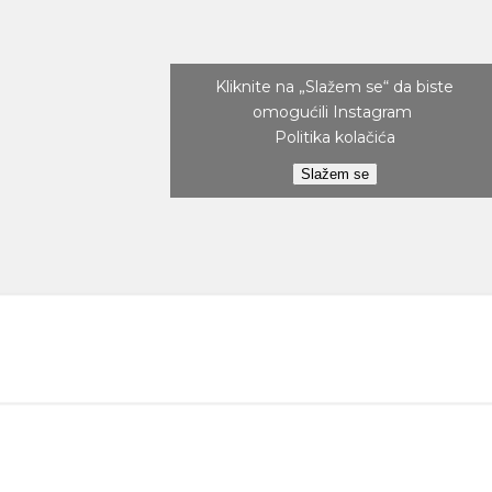
Kliknite na „Slažem se“ da biste
omogućili Instagram
Politika kolačića
Slažem se