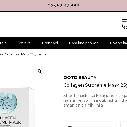
065 52 32 889
tela
Šminka
Brendovi
Posebne ponude
Poklon ka
gen Supreme Mask 25g 1kom
OOTD BEAUTY
Collagen Supreme Mask 25
Sheet maska sa kolagenom, hija
hamamelisom za dubinsku hidratac
smanjenje finih linija.