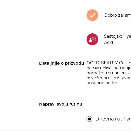
Dobro za: sm
Sastojak: Hya
Acid
​OOTD BEAUTY Collage
Detaljnije o prizvodu
hamamelisa, namenjena 
@pris.skindiar
pomaže u smanjenju vidl
osveženom i blistavom
@ootdbeauty.glob
posebne prilike.
𝗦𝗵𝗲𝗲𝘁 𝗠𝗮
different type
masks are mad
Bamboo Sheet
Napravi svoju rutinu
abundance ess
perfectly to m
super moisturi
Dnevna rutina
glowing and we
𝙑𝙖𝙧𝙞𝙖𝙣𝙩𝙨 : 💧𝐂𝐨