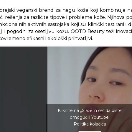
eetmask
#cica
#ceramide
orejski veganski brend za negu kože koji kombinuje 
id
#collagen
#retinol
♬
(Sped Up) - Cannons
ći rešenja za različite tipove i probleme kože. Njihova po
kcionalnih aktivnih sastojaka koji su klinički testirani i
ji i pogodni za osetljivu kožu. OOTD Beauty teži inovaci
tovremeno efikasni i ekološki prihvatljivi.
Kliknite na „Slažem se“ da biste
omogućili Youtube
Politika kolačića