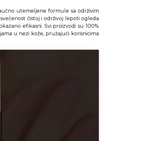
naučno utemeljene formule sa održivim
svećenost čistoj i održivoj lepoti ogleda
 dokazano efikasni. Svi proizvodi su 100%
jama u nezi kože, pružajući korisnicima