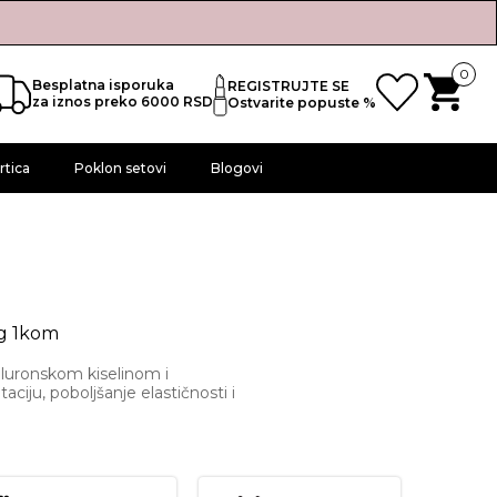
0
Besplatna isporuka
REGISTRUJTE SE
za iznos preko 6000 RSD
Ostvarite popuste %
rtica
Poklon setovi
Blogovi
g 1kom
luronskom kiselinom i
iju, poboljšanje elastičnosti i