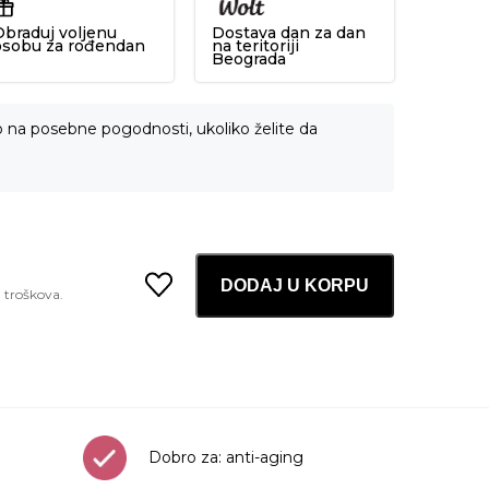
Obraduj voljenu
Dostava dan za dan
osobu za rođendan
na teritoriji
Beograda
o na posebne pogodnosti, ukoliko želite da
DODAJ U KORPU
Collagen
Supreme
Mask
25g
1kom
količina
Dobro za: anti-aging