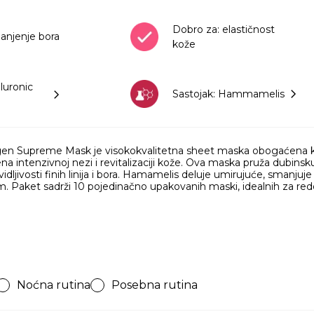
Dobro za: elastičnost
anjenje bora
kože
luronic
Sastojak: Hammamelis
n Supreme Mask je visokokvalitetna sheet maska obogaćena kom
intenzivnoj nezi i revitalizaciji kože. Ova maska pruža dubinsku 
ies
This
jivosti finih linija i bora. Hamamelis deluje umirujuće, smanjuje cr
. Paket sadrži 10 pojedinačno upakovanih maski, idealnih za red
al 𝗛𝘆𝗱𝗿𝗮𝘁𝗶𝗻𝗴 𝗦𝗲𝗿𝘂𝗺
𝗸𝘀 comes in a box with 5
s of sheet masks. The
e with Vegan Lyocell
 and soaked with
ence. It adheres
y skin and provides a
zing effect. My skin is
Noćna rutina
Posebna rutina
ll-hydrated. 𝙏𝙝𝙚 5
𝐥𝐥𝐚𝐠𝐞𝐧 𝐒𝐮𝐩𝐫𝐞𝐦𝐞 𝐌𝐚𝐬𝐤