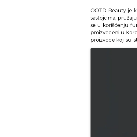
#hydratingsh
​OOTD Beauty je k
#hyaluronicac
Fire for You 
sastojcima, pružaju
se u korišćenju fun
proizvedeni u Kore
proizvode koji su is