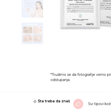
*Trudimo se da fotografije verno pr
odstupanja.
Šta treba da znaš
Svi tipovi ko