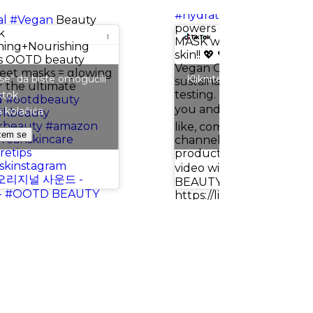
BEAUTY BEST SELLER🌟] 
#hydrating
,
#firming
, an
al
#Vegan
Beauty
powers of our COLLAG
k
MASK work the powerful
ning+Nourishing
skin!! 💖 💖
#OOTD
produ
ks OOTD beauty
Vegan Certified, using o
eet masks = glowing
 se“ da biste omogućili
Kliknite na „Slažem se“ da
sustainable ingredients 
r the ultimate
testing. We care about 
ktok
Tiktok
d
#ootdbeauty
you and our planet. 🌱🌍
a kolačića
Politika kolač
#kbeauty
kbeauty
#amazon
like, comment, and subsc
žem se
Slažem se
reanskincare
channel for more skincar
retips
product recommendation
skinstagram
video with your friends! 
오리지널 사운드 -
BEAUTY ONLINE STORE 
l - #OOTD BEAUTY
https://linktr.ee/ootdbea
#ootdbeauty
#oxygenof
지널 사운드 - ootdbeauty.
BEAUTY