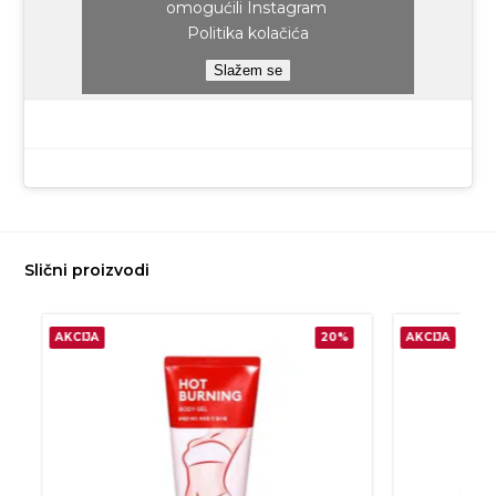
omogućili Instagram
Politika kolačića
Slažem se
Slični proizvodi
AKCIJA
20%
AKCIJA