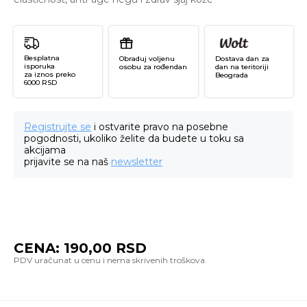
Besplatna
Obraduj voljenu
Dostava dan za
isporuka
osobu za rođendan
dan na teritoriji
za iznos preko
Beograda
6000 RSD
Registrujte se
i ostvarite pravo na posebne
pogodnosti, ukoliko želite da budete u toku sa
akcijama
prijavite se na naš
newsletter
CENA:
190,00
RSD
Ai
Fit
Sh
Ma
R