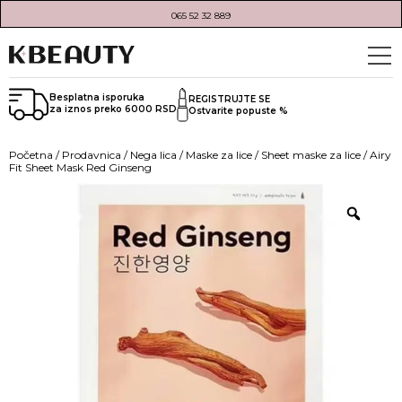
065 52 32 889
Besplatna isporuka
REGISTRUJTE SE
za iznos preko 6000 RSD
Ostvarite popuste %
Početna
/
Prodavnica
/
Nega lica
/
Maske za lice
/
Sheet maske za lice
/ Airy
Fit Sheet Mask Red Ginseng