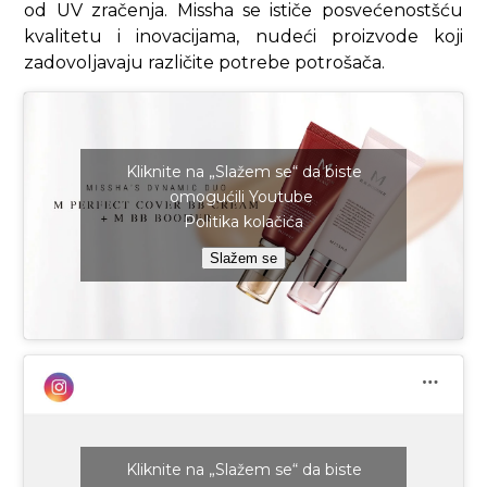
od UV zračenja. Missha se ističe posvećenostšću
kvalitetu i inovacijama, nudeći proizvode koji
zadovoljavaju različite potrebe potrošača.
Kliknite na „Slažem se“ da biste
omogućili Youtube
Politika kolačića
Slažem se
Kliknite na „Slažem se“ da biste