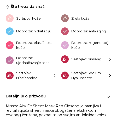
Gi
Šta treba da znaš
ko
Svi tipovi kože
Zrela koža
Dobro za: hidrataciju
Dobro za: anti-aging
Dobro za: elastičnost
Dobro za: regeneraciju
kože
kože
Dobro za:
Sastojak: Ginseng
ujednačavanje tena
Sastojak:
Sastojak: Sodium
Niacinamide
Hyaluronate
Detaljnije o prizvodu
Missha Airy Fit Sheet Mask Red Ginseng je hranljiva i
revitalizujuća sheet maska obogaćena ekstraktom
crvenog ženšena, poznatim po svojim antioksidativnim i