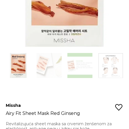
Missha
Airy Fit Sheet Mask Red Ginseng
Revitalizujuća sheet maska sa crvenim ženšenom za
elastičnost, anti-age negu i zdrav sjaj kože