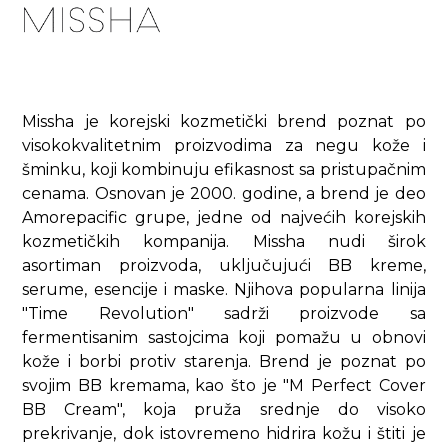
Missha je korejski kozmetički brend poznat po
visokokvalitetnim proizvodima za negu kože i
šminku, koji kombinuju efikasnost sa pristupačnim
cenama. Osnovan je 2000. godine, a brend je deo
Amorepacific grupe, jedne od najvećih korejskih
kozmetičkih kompanija. Missha nudi širok
asortiman proizvoda, uključujući BB kreme,
serume, esencije i maske. Njihova popularna linija
"Time Revolution" sadrži proizvode sa
fermentisanim sastojcima koji pomažu u obnovi
kože i borbi protiv starenja. Brend je poznat po
svojim BB kremama, kao što je "M Perfect Cover
BB Cream", koja pruža srednje do visoko
prekrivanje, dok istovremeno hidrira kožu i štiti je