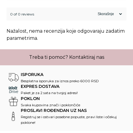
0 of 0 reviews
Nažalost, nema recenzija koje odgovaraju zadatim
parametrima.
Treba ti pomoć?
Kontaktiraj nas
ISPORUKA
Besplatna isporuka za iznos preko 6000 RSD
EXPRES DOSTAVA
Paket je za 2 sata na tvojoj adresi!
POKLON
Svaka kupovina znači i poklončiće
PROSLAVI ROĐENDAN UZ NAS
Registruj se i ostvari posebne popuste, pravi liste i očekuj
poklone!