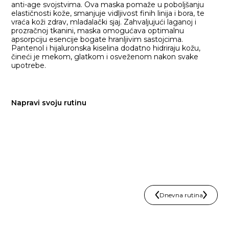
anti-age svojstvima. Ova maska pomaže u poboljšanju
elastičnosti kože, smanjuje vidljivost finih linija i bora, te
vraća koži zdrav, mladalački sjaj. Zahvaljujući laganoj i
prozračnoj tkanini, maska omogućava optimalnu
apsorpciju esencije bogate hranljivim sastojcima.
Pantenol i hijaluronska kiselina dodatno hidriraju kožu,
čineći je mekom, glatkom i osveženom nakon svake
upotrebe.
Napravi svoju rutinu
Dnevna rutina