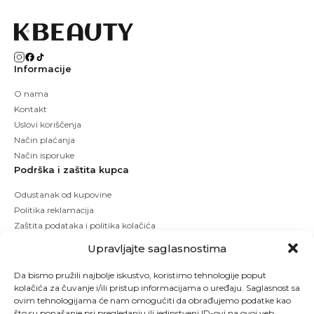
Informacije
O nama
Kontakt
Uslovi koriščenja
Način plaćanja
Način isporuke
Podrška i zaštita kupca
Odustanak od kupovine
Politika reklamacija
Zaštita podataka i politika kolačića
Upravljajte saglasnostima
Da bismo pružili najbolje iskustvo, koristimo tehnologije poput
kolačića za čuvanje i/ili pristup informacijama o uređaju. Saglasnost sa
ovim tehnologijama će nam omogućiti da obrađujemo podatke kao
što su ponašanje pri pregledanju ili jedinstveni ID-ovi na ovoj veb