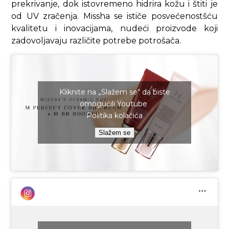
prekrivanje, dok istovremeno hidrira kožu i štiti je
od UV zračenja. Missha se ističe posvećenostšću
kvalitetu i inovacijama, nudeći proizvode koji
zadovoljavaju različite potrebe potrošača.
Kliknite na „Slažem se“ da biste
omogućili Youtube
Politika kolačića
Slažem se