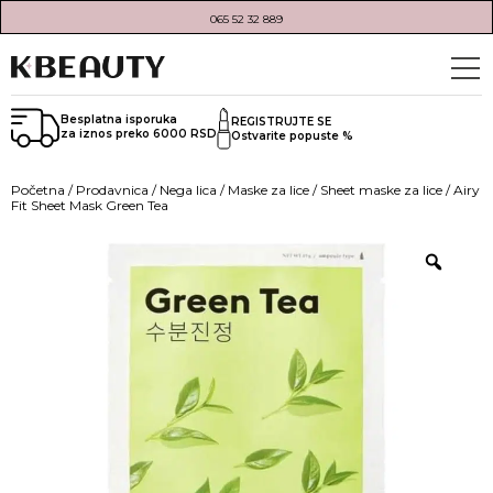
065 52 32 889
Besplatna isporuka
REGISTRUJTE SE
za iznos preko 6000 RSD
Ostvarite popuste %
Početna
/
Prodavnica
/
Nega lica
/
Maske za lice
/
Sheet maske za lice
/ Airy
Fit Sheet Mask Green Tea