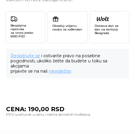
Besplatna
Obraduj voljenu
Dostava dan za
isporuka
osobu za rođendan
dan na teritoriji
za iznos preko
Beograda
6000 RSD
Registrujte se
i ostvarite pravo na posebne
pogodnosti, ukoliko želite da budete u toku sa
akcijama
prijavite se na naš
newsletter
CENA:
190,00
RSD
Ai
Fit
Sh
Ma
Gr