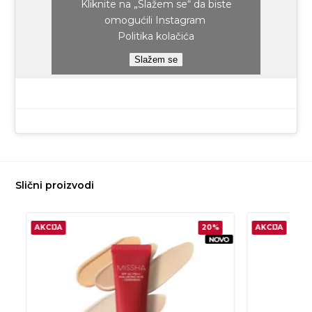
Kliknite na „Slažem se“ da biste
omogućili Instagram
Politika kolačića
Slažem se
Slični proizvodi
AKCIJA
20%
AKCIJA