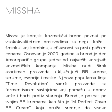
Missha je korejski kozmetički brend poznat po
visokokvalitetnim proizvodima za negu kože i
šminku, koji kombinuju efikasnost sa pristupačnim
cenama. Osnovan je 2000. godine, a brend je deo
Amorepacific grupe, jedne od najvećih korejskih
kozmetičkih kompanija. Missha nudi širok
asortiman proizvoda, uključujući BB kreme,
serume, esencije i maske. Njihova popularna linija
"Time Revolution" sadrži proizvode sa
fermentisanim sastojcima koji pomažu u obnovi
kože i borbi protiv starenja. Brend je poznat po
svojim BB kremama, kao što je "M Perfect Cover
BB Cream", koja pruža srednje do visoko