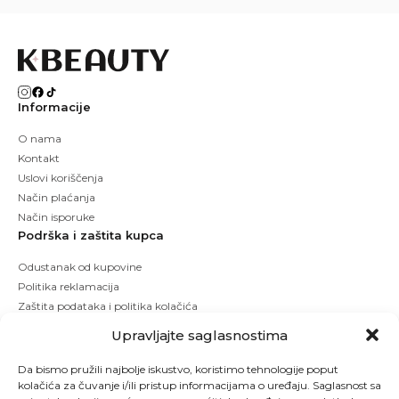
Informacije
O nama
Kontakt
Uslovi koriščenja
Način plaćanja
Način isporuke
Podrška i zaštita kupca
Odustanak od kupovine
Politika reklamacija
Zaštita podataka i politika kolačića
Upravljajte saglasnostima
Da bismo pružili najbolje iskustvo, koristimo tehnologije poput
kolačića za čuvanje i/ili pristup informacijama o uređaju. Saglasnost sa