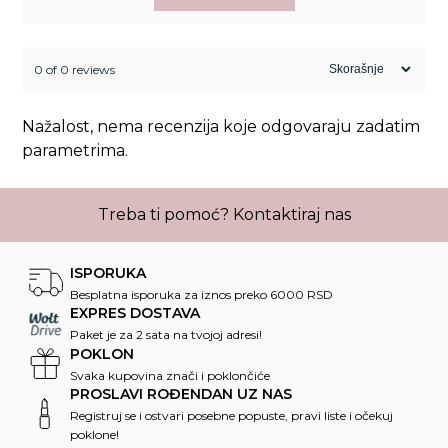
0 of 0 reviews
Nažalost, nema recenzija koje odgovaraju zadatim
parametrima.
Treba ti pomoć?
Kontaktiraj nas
ISPORUKA
Besplatna isporuka za iznos preko 6000 RSD
EXPRES DOSTAVA
Paket je za 2 sata na tvojoj adresi!
POKLON
Svaka kupovina znači i poklončiće
PROSLAVI ROĐENDAN UZ NAS
Registruj se i ostvari posebne popuste, pravi liste i očekuj
poklone!