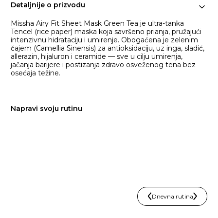
Detaljnije o prizvodu
Missha Airy Fit Sheet Mask Green Tea je ultra-tanka
Tencel (rice paper) maska koja savršeno prianja, pružajući
intenzivnu hidrataciju i umirenje. Obogaćena je zelenim
čajem (Camellia Sinensis) za antioksidaciju, uz inga, sladić,
allerazin, hijaluron i ceramide — sve u cilju umirenja,
jačanja barijere i postizanja zdravo osveženog tena bez
osećaja težine.
Napravi svoju rutinu
Dnevna rutina