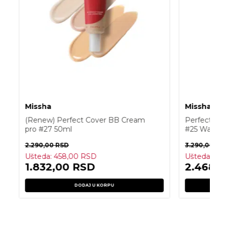
Missha
Missha
(Renew) Perfect Cover BB Cream
Perfect Co
pro #27 50ml
#25 Warm 
2.290,00
RSD
3.290,00
RS
Ušteda:
458,00
RSD
Ušteda:
82
1.832,00
RSD
2.468,
DODAJ U KORPU