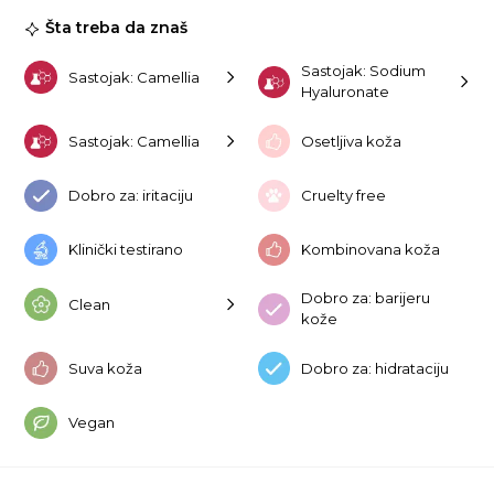
Te
Šta treba da znaš
ko
Sastojak: Sodium
Sastojak: Camellia
Hyaluronate
Sastojak: Camellia
Osetljiva koža
Dobro za: iritaciju
Cruelty free
Klinički testirano
Kombinovana koža
Dobro za: barijeru
Clean
kože
Suva koža
Dobro za: hidrataciju
Vegan