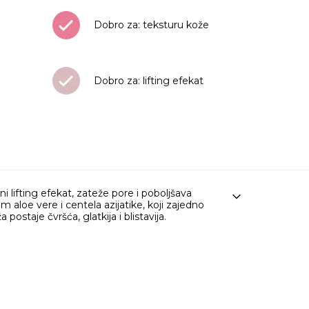
količina
Dobro za: teksturu kože
Dobro za: lifting efekat
 lifting efekat, zateže pore i poboljšava
aloe vere i centela azijatike, koji zajedno
ostaje čvršća, glatkija i blistavija.