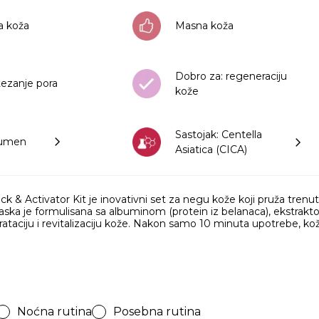
 koža
Masna koža
Dobro za: regeneraciju
tezanje pora
kože
Sastojak: Centella
bumen
Asiatica (CICA)
 Activator Kit je inovativni set za negu kože koji pruža trenutni
ka je formulisana sa albuminom (protein iz belanaca), ekstraktom 
rataciju i revitalizaciju kože. Nakon samo 10 minuta upotrebe, koža p
Noćna rutina
Posebna rutina