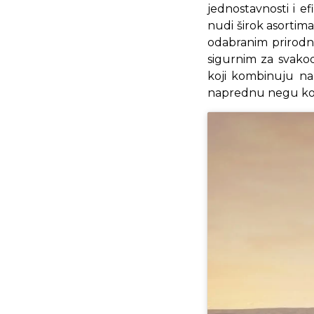
jednostavnosti i ef
nudi širok asortima
odabranim prirodnim
sigurnim za svakod
koji kombinuju na
naprednu negu ko