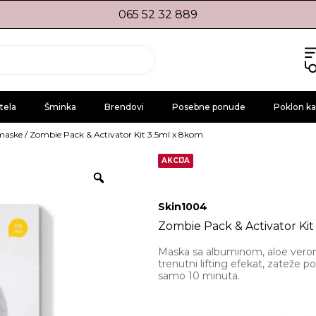
065 52 32 889
tela
Šminka
Brendovi
Posebne ponude
Poklon ka
 maske
/ Zombie Pack & Activator Kit 3.5ml x 8kom
AKCIJA
Skin1004
Zombie Pack & Activator Ki
Maska sa albuminom, aloe verom
trenutni lifting efekat, zateže p
samo 10 minuta.