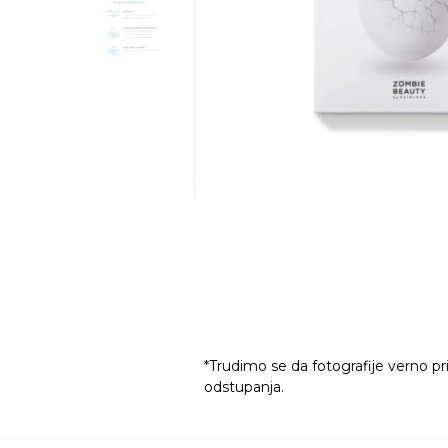
*Trudimo se da fotografije verno pr
odstupanja.