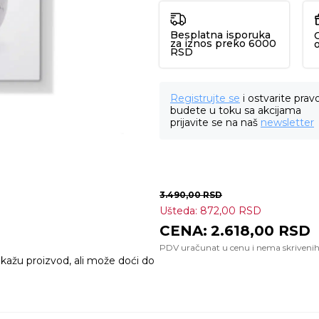
Besplatna isporuka
za iznos preko 6000
RSD
Registrujte se
i ostvarite prav
budete u toku sa akcijama
prijavite se na naš
newsletter
3.490,00
RSD
Ušteda:
872,00
RSD
2.618,00
RSD
ikažu proizvod, ali može doći do