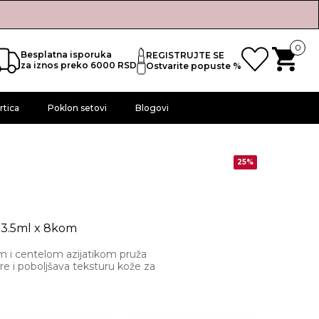
0
Besplatna isporuka
REGISTRUJTE SE
za iznos preko 6000 RSD
Ostvarite popuste %
rtica
Poklon setovi
Blogovi
25%
t 3.5ml x 8kom
 i centelom azijatikom pruža
ore i poboljšava teksturu kože za