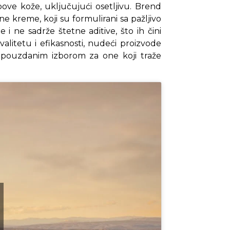
ipove kože, uključujući osetljivu. Brend
e kreme, koji su formulirani sa pažljivo
 i ne sadrže štetne aditive, što ih čini
litetu i efikasnosti, nudeći proizvode
i pouzdanim izborom za one koji traže