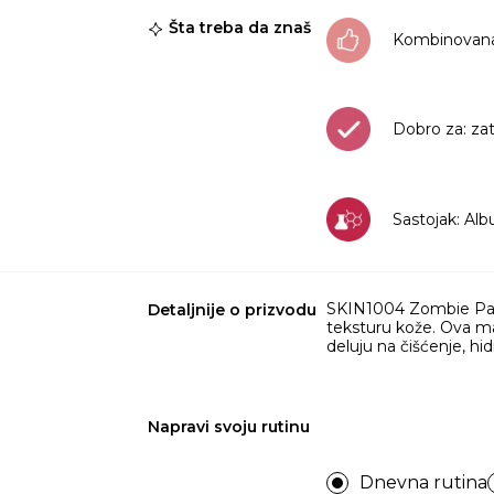
Šta treba da znaš
Kombinovana
Dobro za: za
Sastojak: Al
SKIN1004 Zombie Pack &
Detaljnije o prizvodu
teksturu kože. Ova mas
deluju na čišćenje, hid
Napravi svoju rutinu
Dnevna rutina