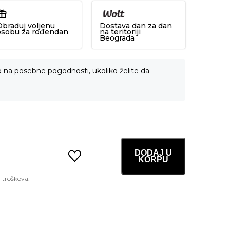
Obraduj voljenu
Dostava dan za dan
osobu za rođendan
na teritoriji
Beograda
o na posebne pogodnosti, ukoliko želite da
DODAJ U
KORPU
Zombie
Pack
&
Activator
Kit
3.5ml
x
8kom