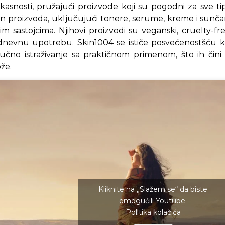
ikasnosti, pružajući proizvode koji su pogodni za sve t
n proizvoda, uključujući tonere, serume, kreme i sunčan
 sastojcima. Njihovi proizvodi su veganski, cruelty-free
nevnu upotrebu. Skin1004 se ističe posvećenostšću kva
učno istraživanje sa praktičnom primenom, što ih čin
že.
Kliknite na „Slažem se“ da biste
omogućili Youtube
Politika kolačića