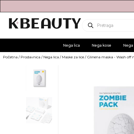
Products
search
Nega lica
Nega kose
Nega 
Početna
/
Prodavnica
/
Nega lica
/
Maske za lice
/
Glinena maska - Wash off