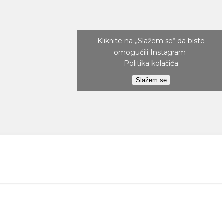
Kliknite na „Slažem se“ da biste
omogućili Instagram
Politika kolačića
Slažem se