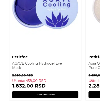
Petitfee
Petitfee
AGAVE Cooling Hydrogel Eye
Aura Quart
Mask
Pure Opal 2
2.290,00
RSD
2.690,00
RS
Ušteda:
458,00
RSD
Ušteda:
40
1.832,00
RSD
2.287,
DODAJ U KORPU