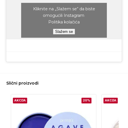
Kliknite na „Slažem se“ da biste
omogućili Instagram
Politika kolačića
Slažem se
Slični proizvodi
AKCIJA
20%
AKCIJA