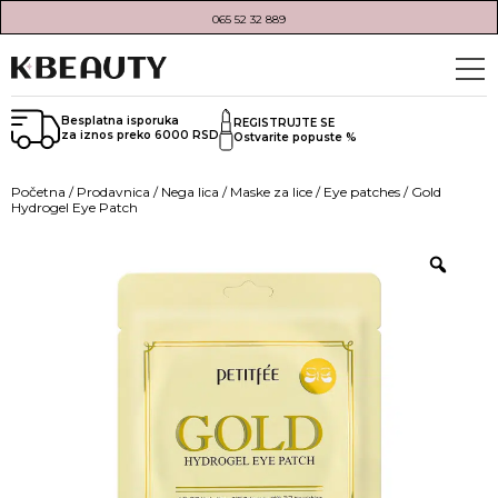
065 52 32 889
Besplatna isporuka
REGISTRUJTE SE
za iznos preko 6000 RSD
Ostvarite popuste %
Početna
/
Prodavnica
/
Nega lica
/
Maske za lice
/
Eye patches
/ Gold
Hydrogel Eye Patch