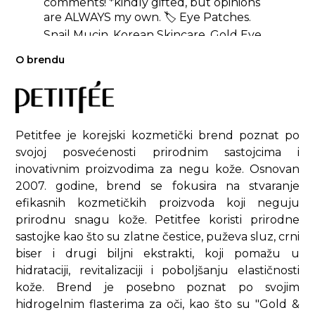
comments! *kindly gifted, but opinions
are ALWAYS my own. 🏷️ Eye Patches.
Snail Mucin. Korean Skincare. Gold Eye
Patches. Petitfée Eye Patches Review.
O brendu
#eyepatches
#koreaneyepatch
#petitfeegold
#petitfee
#goldeyepatch
#snailmucin
#snaileyepatch
#eyepatchesreview
#skincarereview
#skincarereviewer
#koreanskincare
#koreanskincarereview
#svbeautifulself
Petitfee je korejski kozmetički brend poznat po
#stylevanafamily
#skincarereels
svojoj posvećenosti prirodnim sastojcima i
#texturereels
#texturewednesday
#skincaretextures
#textureshot
inovativnim proizvodima za negu kože. Osnovan
#luxuryskincareproducts
2007. godine, brend se fokusira na stvaranje
#luxuryskincare
#aestheticskincare
efikasnih kozmetičkih proizvoda koji neguju
#aesthetictextures
#aestheticproduct
prirodnu snagu kože. Petitfee koristi prirodne
#skincarewednesday
#stylevanafamily
#hydrogeleyepatch
#goldeyepatches
sastojke kao što su zlatne čestice, puževa sluz, crni
#goldeyepatch
♬ GASLIGHT - INJI
biser i drugi biljni ekstrakti, koji pomažu u
hidrataciji, revitalizaciji i poboljšanju elastičnosti
kože. Brend je posebno poznat po svojim
hidrogelnim flasterima za oči, kao što su "Gold &