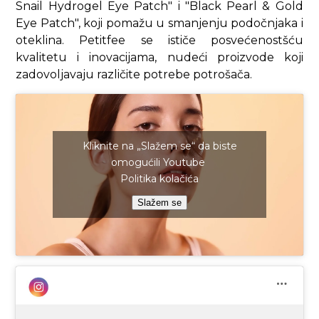
Snail Hydrogel Eye Patch" i "Black Pearl & Gold
Eye Patch", koji pomažu u smanjenju podočnjaka i
oteklina. Petitfee se ističe posvećenostšću
kvalitetu i inovacijama, nudeći proizvode koji
zadovoljavaju različite potrebe potrošača.
Kliknite na „Slažem se“ da biste
omogućili Youtube
Politika kolačića
Slažem se