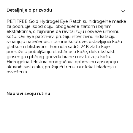
Detaljnije o prizvodu
PETITFEE Gold Hydrogel Eye Patch su hidrogelne maske
za područje ispod očiju, obogaćene zlatom i biljnim
ekstraktima, dizajnirane da revitalizuju i osveže umornu
kožu. Ovi eye patch-evi pružaju intenzivnu hidrataciju,
smanjuju natečenost i tamne kolutove, ostavljajući kožu
glatkom i blistavom. Formula sadrži 24K zlato koje
pomaže u poboljšanju elastičnosti kože, dok ekstrakti
ginsenga i ptičijeg gnezda hrane i revitalizuju kožu.
Hidrogelna tekstura omogućava optimalnu apsorpciju
aktivnih sastojaka, pružajući trenutni efekat hlađenja i
osveženja.
@ugcwithmaria
🐌 𝗥𝗘𝗩𝗜𝗘𝗪 🐌 Gold &
Snail Hydrogel Eye Patch (60 pcs)
𝘽𝙧𝙖𝙣𝙙: @petitfee_usa 𝙀𝙣𝙧𝙞𝙘𝙝𝙚𝙙 𝙬𝙞𝙩𝙝:
Napravi svoju rutinu
⚱️GOLD: anti-inflammatory, antioxidant
and anti-aging. 🐌 SNAIL MUCIN: fights
signs of premature skin aging and
deeply hydrates. ⚜️ PERSONAL
OPINION: These hydrogel patches can
be worn everyday up to 30 minutes and
now that I’ve had the chance to try