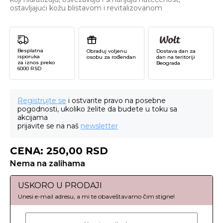
ostavljajući kožu blistavom i revitalizovanom
Besplatna
Obraduj voljenu
Dostava dan za
isporuka
osobu za rođendan
dan na teritoriji
za iznos preko
Beograda
6000 RSD
Registrujte se
i ostvarite pravo na posebne
pogodnosti, ukoliko želite da budete u toku sa
akcijama
prijavite se na naš
newsletter
CENA:
250,00
RSD
Nema na zalihama
USKORO U PRODAJI