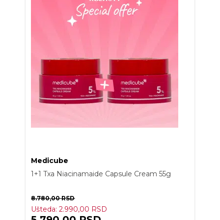
Medicube
1+1 Txa Niacinamaide Capsule Cream 55g
8.780,00
RSD
Ušteda:
2.990,00
RSD
5.790,00
RSD