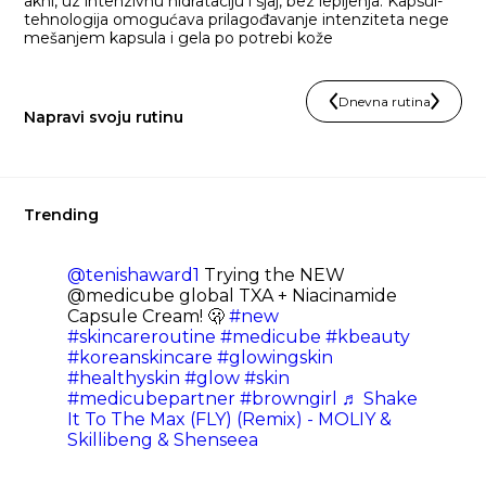
akni, uz intenzivnu hidrataciju i sjaj, bez lepljenja. Kapsul-
tehnologija omogućava prilagođavanje intenziteta nege
mešanjem kapsula i gela po potrebi kože
Dnevna rutina
Napravi svoju rutinu
Trending
@tenishaward1
Trying the NEW
@medicube global TXA + Niacinamide
Capsule Cream! 🫢
#new
#skincareroutine
#medicube
#kbeauty
#koreanskincare
#glowingskin
#healthyskin
#glow
#skin
#medicubepartner
#browngirl
♬ Shake
It To The Max (FLY) (Remix) - MOLIY &
Skillibeng & Shenseea