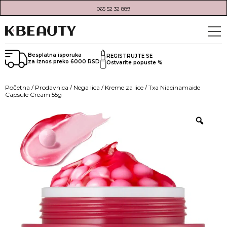
065 52 32 889
Besplatna isporuka
REGISTRUJTE SE
za iznos preko 6000 RSD
Ostvarite popuste %
Početna
/
Prodavnica
/
Nega lica
/
Kreme za lice
/ Txa Niacinamaide
Capsule Cream 55g