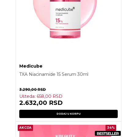
Medicube
TXA Niacinamide 15 Serum 30ml
3.290,00
RSD
Ušteda:
658,00
RSD
2.632,00
RSD
DODAJ U KORPU
AKCIJA
34%