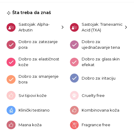
55
ko
Šta treba da znaš
Sastojak: Alpha-
Sastojak: Tranexamic
Arbutin
Acid (TXA)
Dobro za: zatezanje
Dobro za:
pora
ujednačavanje tena
Dobro za: elastičnost
Dobro za: glass skin
kože
efekat
Dobro za: smanjenje
Dobro za: iritaciju
bora
Svi tipovi kože
Cruelty free
Klinički testirano
Kombinovana koža
Masna koža
Fragrance free