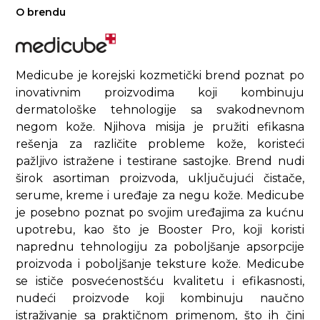
O brendu
Medicube je korejski kozmetički brend poznat po
inovativnim proizvodima koji kombinuju
dermatološke tehnologije sa svakodnevnom
negom kože. Njihova misija je pružiti efikasna
rešenja za različite probleme kože, koristeći
pažljivo istražene i testirane sastojke. Brend nudi
širok asortiman proizvoda, uključujući čistače,
serume, kreme i uređaje za negu kože. Medicube
je posebno poznat po svojim uređajima za kućnu
upotrebu, kao što je Booster Pro, koji koristi
naprednu tehnologiju za poboljšanje apsorpcije
proizvoda i poboljšanje teksture kože. Medicube
se ističe posvećenostšću kvalitetu i efikasnosti,
nudeći proizvode koji kombinuju naučno
istraživanje sa praktičnom primenom, što ih čini