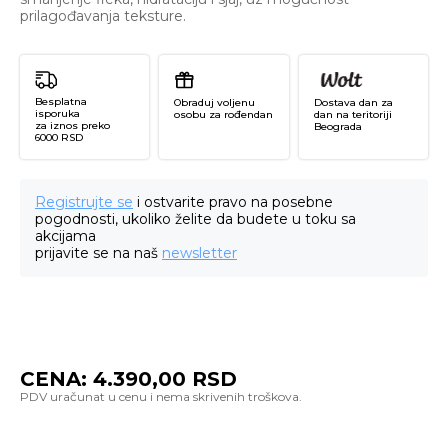
prilagođavanja teksture.
Besplatna
Obraduj voljenu
Dostava dan za
isporuka
osobu za rođendan
dan na teritoriji
za iznos preko
Beograda
6000 RSD
Registrujte se
i ostvarite pravo na posebne
pogodnosti, ukoliko želite da budete u toku sa
akcijama
prijavite se na naš
newsletter
CENA:
4.390,00
RSD
Tx
Ni
Ca
C