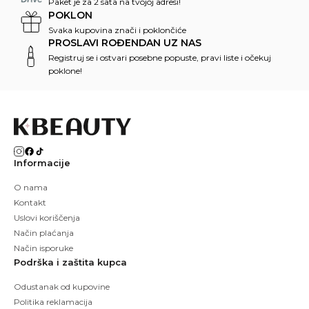
Paket je za 2 sata na tvojoj adresi!
POKLON
Svaka kupovina znači i poklončiće
PROSLAVI ROĐENDAN UZ NAS
Registruj se i ostvari posebne popuste, pravi liste i očekuj
poklone!
Informacije
O nama
Kontakt
Uslovi koriščenja
Način plaćanja
Način isporuke
Podrška i zaštita kupca
Odustanak od kupovine
Politika reklamacija