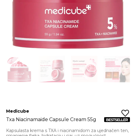
Medicube
Txa Niacinamaide Capsule Cream 55g
Kapsulasta krema s TXA i niacinamidom za ujednačen ten,
smanjenje fleka, hidrataciju i sjaj, uz mogućnost