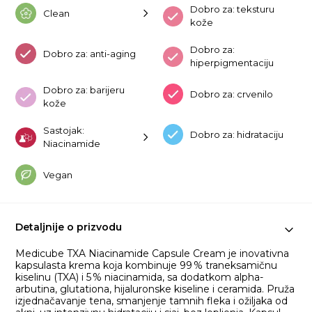
Dobro za: teksturu
Clean
kože
Dobro za:
Dobro za: anti-aging
hiperpigmentaciju
Dobro za: barijeru
Dobro za: crvenilo
kože
Sastojak:
Dobro za: hidrataciju
Niacinamide
Vegan
Detaljnije o prizvodu
Medicube TXA Niacinamide Capsule Cream je inovativna
kapsulasta krema koja kombinuje 99 % traneksamičnu
kiselinu (TXA) i 5 % niacinamida, sa dodatkom alpha-
arbutina, glutationa, hijaluronske kiseline i ceramida. Pruža
izjednačavanje tena, smanjenje tamnih fleka i ožiljaka od