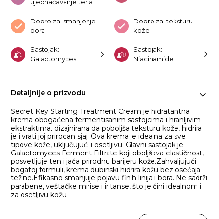
ujednačavanje tena
Dobro za: smanjenje
Dobro za: teksturu
bora
kože
Sastojak:
Sastojak:
Galactomyces
Niacinamide
Detaljnije o prizvodu
Secret Key Starting Treatment Cream je hidratantna
krema obogaćena fermentisanim sastojcima i hranljivim
ekstraktima, dizajnirana da poboljša teksturu kože, hidrira
je i vrati joj prirodan sjaj. Ova krema je idealna za sve
tipove kože, uključujući i osetljivu. Glavni sastojak je
Galactomyces Ferment Filtrate koji oboljšava elastičnost,
posvetljuje ten i jača prirodnu barijeru kože.Zahvaljujući
bogatoj formuli, krema dubinski hidrira kožu bez osećaja
težine.Efikasno smanjuje pojavu finih linija i bora. Ne sadrži
parabene, veštačke mirise i iritanse, što je čini idealnom i
za osetljivu kožu.