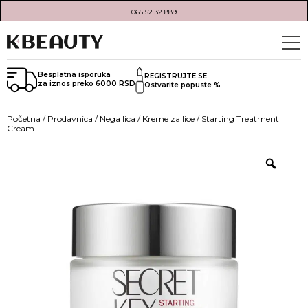
065 52 32 889
Besplatna isporuka
REGISTRUJTE SE
za iznos preko 6000 RSD
Ostvarite popuste %
Početna
/
Prodavnica
/
Nega lica
/
Kreme za lice
/ Starting Treatment
Cream