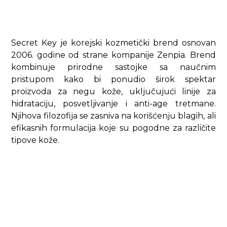
Secret Key je korejski kozmetički brend osnovan
2006. godine od strane kompanije Zenpia. Brend
kombinuje prirodne sastojke sa naučnim
pristupom kako bi ponudio širok spektar
proizvoda za negu kože, uključujući linije za
hidrataciju, posvetljivanje i anti-age tretmane.
Njihova filozofija se zasniva na korišćenju blagih, ali
efikasnih formulacija koje su pogodne za različite
tipove kože.