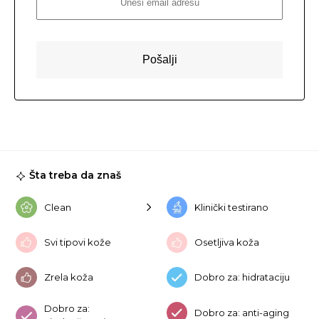
Šta treba da znaš
Clean
Klinički testirano
Svi tipovi kože
Osetljiva koža
Zrela koža
Dobro za: hidrataciju
Dobro za:
Dobro za: anti-aging