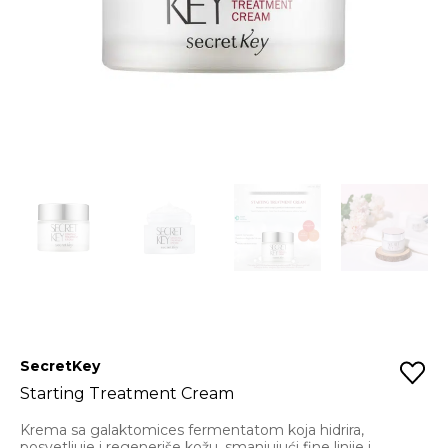
SecretKey
Starting Treatment Cream
Krema sa galaktomices fermentatom koja hidrira,
posvetljuje i regeneriše kožu, smanjujući fine linije i