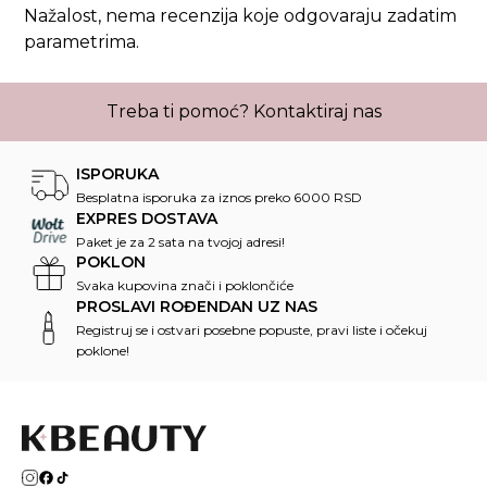
Nažalost, nema recenzija koje odgovaraju zadatim
parametrima.
Treba ti pomoć?
Kontaktiraj nas
ISPORUKA
Besplatna isporuka za iznos preko 6000 RSD
EXPRES DOSTAVA
Paket je za 2 sata na tvojoj adresi!
POKLON
Svaka kupovina znači i poklončiće
PROSLAVI ROĐENDAN UZ NAS
Registruj se i ostvari posebne popuste, pravi liste i očekuj
poklone!