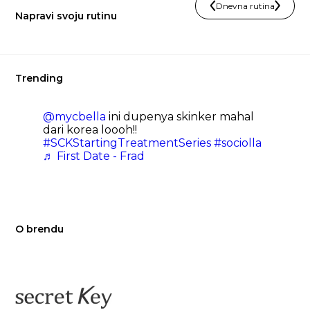
Dnevna rutina
Napravi svoju rutinu
Trending
@mycbella
ini dupenya skinker mahal
dari korea loooh!!
#SCKStartingTreatmentSeries
#sociolla
♬ First Date - Frad
O brendu