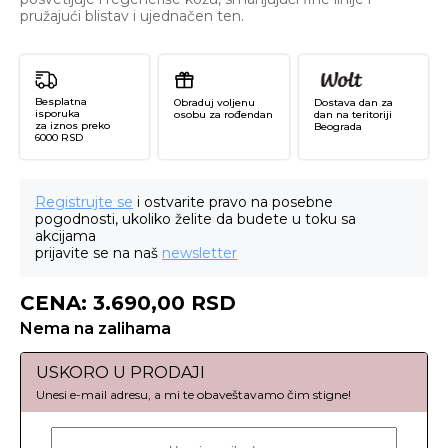
pružajući blistav i ujednačen ten.
Besplatna
Obraduj voljenu
Dostava dan za
isporuka
osobu za rođendan
dan na teritoriji
za iznos preko
Beograda
6000 RSD
Registrujte se
i ostvarite pravo na posebne
pogodnosti, ukoliko želite da budete u toku sa
akcijama
prijavite se na naš
newsletter
CENA:
3.690,00
RSD
Nema na zalihama
USKORO U PRODAJI