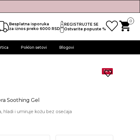
0
Besplatna isporuka
REGISTRUJTE SE
za iznos preko 6000 RSD
Ostvarite popuste %
rtica
Poklon setovi
Blogovi
20%
era Soothing Gel
a, hladi i umiruje kožu bez osećaja