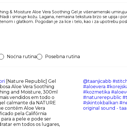
ing & Moisture Aloe Vera Soothing Gel je višenamenski umirujuć
, hladi i smiruje kožu. Lagana, nemasna tekstura brzo se upija i pom
ženom i glatkom. Pogodan je za lice i telo, kao i za upotrebu posle 
Noćna rutina
Posebna rutina
ri
[Nature Republic] Gel
@taanjicabb
#stitc
bosa Aloe Vera Soothing
#aloevera
#korejsk
hing and Moisture, 300ml
#kozmetika
#aloev
mais vendidos em todo o
#naturerepublic
#t
gel calmante da NATURE
#skintokbalkan
#n
e contém Aloe Vera
original sound - ta
ficado pela Califórnia
 para a pele e pode ser
dratar em todos os lugares,