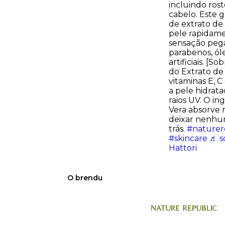
incluindo rost
cabelo. Este 
de extrato de 
pele rapidam
sensação peg
parabenos, ól
artificiais. [S
do Extrato de
vitaminas E, 
a pele hidrat
raios UV. O in
Vera absorve 
deixar nenhu
trás.
#naturer
#skincare
♬ s
Hattori
O brendu