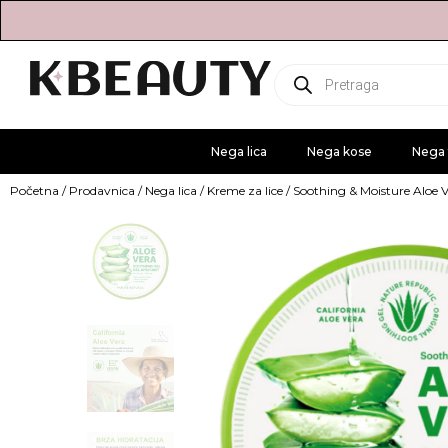
Products
search
Nega lica
Nega kose
Nega 
Početna
/
Prodavnica
/
Nega lica
/
Kreme za lice
/ Soothing & Moisture Aloe 