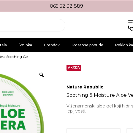
065 52 32 889
tela
Šminka
Brendovi
Posebne ponude
Poklon ka
Vera Soothing Gel
AKCIJA
Nature Republic
Soothing & Moisture Aloe V
Višenamenski aloe gel koji hidrir
lepljivosti.