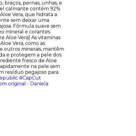
o, braços, pernas, unhas, e
gel calmante contém 92%
Aloe Vera, que hidrata a
ente sem deixar uma
ajosa. Fórmula suave sem
eo mineral e corantes
obre Aloe Vera] As vitaminas
 Aloe Vera, como as
C e outros minerais, mantêm
ada e protegem a pele dos
grediente fresco de Aloe
rapidamente na pele sem
m resíduo pegajoso para
epublic
#CapCut
om original - Daniela