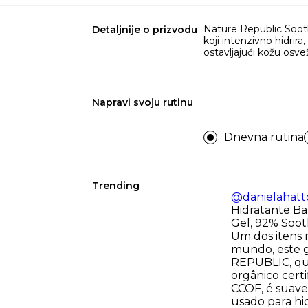
Nature Republic Sooth
Detaljnije o prizvodu
koji intenzivno hidrira
ostavljajući kožu osve
Napravi svoju rutinu
Dnevna rutina
Trending
@danielahatto
Hidratante Ba
Gel, 92% Soot
Um dos itens 
mundo, este 
REPUBLIC, qu
orgânico certi
CCOF, é suave
usado para hi