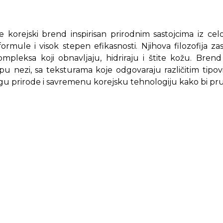
 korejski brend inspirisan prirodnim sastojcima iz ce
rmule i visok stepen efikasnosti. Njihova filozofija zas
kompleksa koji obnavljaju, hidriraju i štite kožu. Bren
pu nezi, sa teksturama koje odgovaraju različitim tipov
gu prirode i savremenu korejsku tehnologiju kako bi pruž