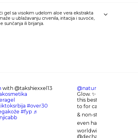
i gel sa visokim udelom aloe vera ekstrakta
aže u ublažavanju crvenila, iritacija i suvoće,
sunčanja ili brijanja.
h
with @takshiexxel13
@naturerepublic.my
Hyd
akosmetika
Glow. ✨ With 92% Califor
eragel
this best-selling soothing
iktoksrbija
#over30
to for calm, fresh, health
egakože
#fyp
♬
& non-sticky ✔️ Suitable 
anjicabb
even hair ✔️ Loved by 16
worldwide! Give your skin
@dechadechu
#Nature