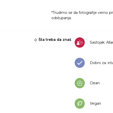
*Trudimo se da fotografije verno pr
odstupanja.
Šta treba da znaš
Sastojak: All
Dobro za: irit
Clean
Vegan