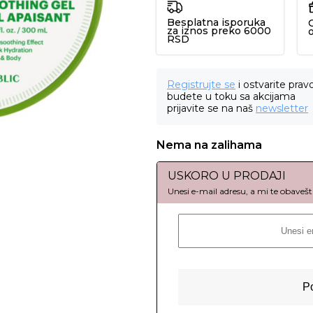
Besplatna isporuka
za iznos preko 6000
RSD
Registrujte se
i ostvarite prav
budete u toku sa akcijama
prijavite se na naš
newsletter
Nema na zalihama
USKORO U PRODAJI