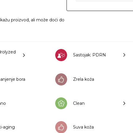
ikažu proizvod, ali može doći do
drolyzed
Sastojak: PDRN
anjenje bora
Zrela koža
rano
Clean
ti-aging
Suva koža