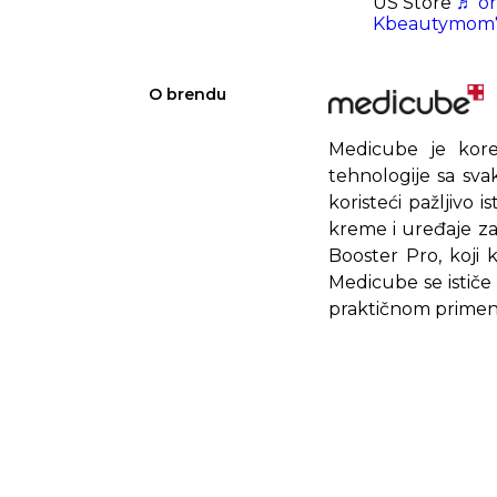
US Store
♬ or
Kbeautymom
O brendu
Medicube je kore
tehnologije sa sva
koristeći pažljivo 
kreme i uređaje z
Booster Pro, koji 
Medicube se ističe
praktičnom primeno