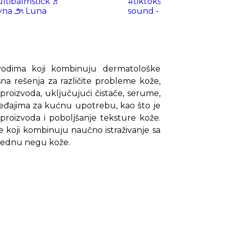
tibalmstick
♬
#tiktokshopcreatorpicks
eyna ౨ৎ Luna
sound - victoriaxsanabria
vodima koji kombinuju dermatološke
na rešenja za različite probleme kože,
n proizvoda, uključujući čistače, serume,
eđajima za kućnu upotrebu, kao što je
 proizvoda i poboljšanje teksture kože.
e koji kombinuju naučno istraživanje sa
prednu negu kože.