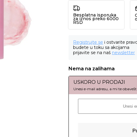
Besplatna isporuka
za iznos preko 6000
RSD
Registrujte se
i ostvarite prav
budete u toku sa akcijama
prijavite se na naš
newsletter
Nema na zalihama
USKORO U PRODAJI