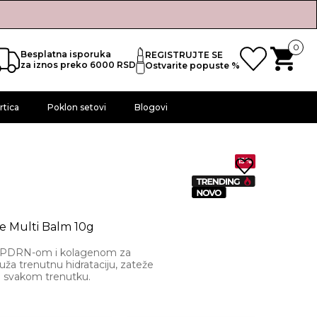
0
Besplatna isporuka
REGISTRUJTE SE
za iznos preko 6000 RSD
Ostvarite popuste %
rtica
Poklon setovi
Blogovi
15%
 Multi Balm 10g
sa PDRN-om i kolagenom za
ža trenutnu hidrataciju, zateže
 u svakom trenutku.