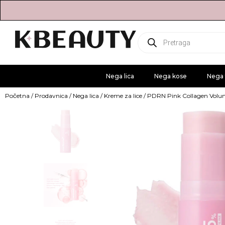
Products
search
Nega lica
Nega kose
Nega 
Početna
/
Prodavnica
/
Nega lica
/
Kreme za lice
/ PDRN Pink Collagen Volu