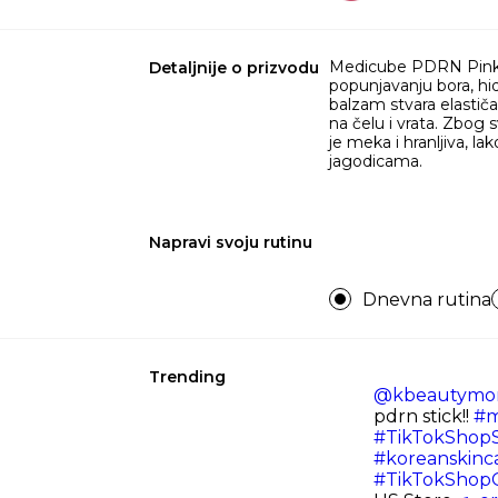
Medicube PDRN Pink C
Detaljnije o prizvodu
popunjavanju bora, hi
balzam stvara elastičan
na čelu i vrata. Zbog 
je meka i hranljiva, la
jagodicama.
Napravi svoju rutinu
Dnevna rutina
Trending
@kbeautymo
pdrn stick!!
#m
#TikTokShop
#koreanskinc
#TikTokShopC