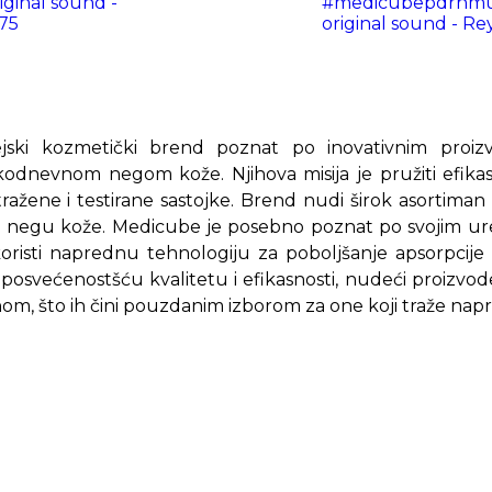
iginal sound -
#medicubepdrnmul
75
original sound - R
jski kozmetički brend poznat po inovativnim proiz
kodnevnom negom kože. Njihova misija je pružiti efikas
istražene i testirane sastojke. Brend nudi širok asortima
a negu kože. Medicube je posebno poznat po svojim ur
koristi naprednu tehnologiju za poboljšanje apsorpcije
 posvećenostšću kvalitetu i efikasnosti, nudeći proizvod
m, što ih čini pouzdanim izborom za one koji traže na