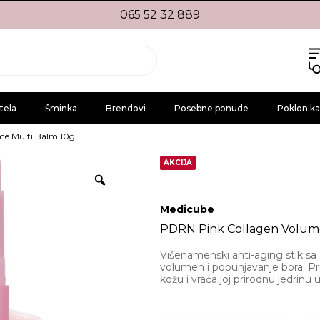
065 52 32 889
tela
Šminka
Brendovi
Posebne ponude
Poklon ka
me Multi Balm 10g
AKCIJA
Medicube
PDRN Pink Collagen Volume
Višenamenski anti-aging stik 
volumen i popunjavanje bora. Pru
kožu i vraća joj prirodnu jedrinu