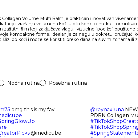
ollagen Volume Multi Balm je praktičan i inovativan višename
drataciji i vraćanju volumena koži u bilo kom trenutku. Formul
 zaštitni film koji zaključava vlagu i vizuelno “podiže” opuštene de
svoje kompaktne forme, idealan je za negu u pokretu, pružajući koži
ko klizi po koži i može se koristiti preko dana na suvim zonama ili 
Noćna rutina
Posebna rutina
m75
omg this is my fav
@reynaxluna
NEW 
edicube
PDRN Collagen Multi
SpringGlowUp
#TikTokShopCreato
are
#TikTokShopSpri
reatorPicks
@medicube
#SpringStatement