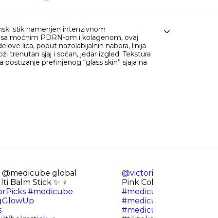
nski stik namenjen intenzivnom
isan sa moćnim PDRN-om i kolagenom, ovaj
love lica, poput nazolabijalnih nabora, linija
 trenutan sjaj i sočan, jedar izgled. Tekstura
za postizanje prefinjenog “glass skin” sjaja na
@medicube global
@victoriaxsanabria
Medi
 Balm Stick ✨ ‍♀️
Pink Collagen Volume M
rPicks
#medicube
#medicube
ngGlowUp
#medicubevolumebalms
s
#medicubereview
#kore