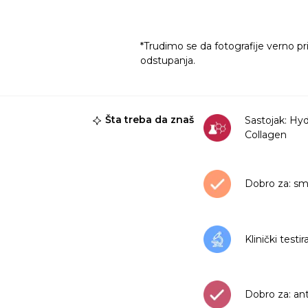
*Trudimo se da fotografije verno pr
odstupanja.
Šta treba da znaš
Sastojak: Hy
Collagen
Dobro za: sm
Klinički testi
Dobro za: an