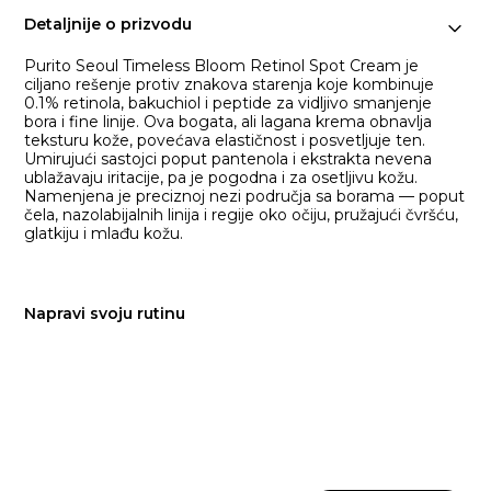
Detaljnije o prizvodu
Purito Seoul Timeless Bloom Retinol Spot Cream je
ciljano rešenje protiv znakova starenja koje kombinuje
0.1% retinola, bakuchiol i peptide za vidljivo smanjenje
bora i fine linije. Ova bogata, ali lagana krema obnavlja
teksturu kože, povećava elastičnost i posvetljuje ten.
Umirujući sastojci poput pantenola i ekstrakta nevena
ublažavaju iritacije, pa je pogodna i za osetljivu kožu.
Namenjena je preciznoj nezi područja sa borama — poput
čela, nazolabijalnih linija i regije oko očiju, pružajući čvršću,
glatkiju i mlađu kožu.
Napravi svoju rutinu