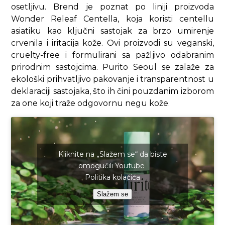
osetljivu. Brend je poznat po liniji proizvoda
Wonder Releaf Centella, koja koristi centellu
asiatiku kao ključni sastojak za brzo umirenje
crvenila i iritacija kože. Ovi proizvodi su veganski,
cruelty-free i formulirani sa pažljivo odabranim
prirodnim sastojcima. Purito Seoul se zalaže za
ekološki prihvatljivo pakovanje i transparentnost u
deklaraciji sastojaka, što ih čini pouzdanim izborom
za one koji traže odgovornu negu kože.
Kliknite na „Slažem se“ da biste
omogućili Youtube
Politika kolačića
Slažem se