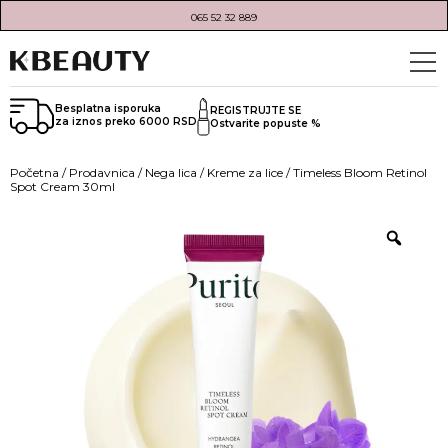
065 52 32 889
Besplatna isporuka
REGISTRUJTE SE
za iznos preko 6000 RSD
Ostvarite popuste %
Početna
/
Prodavnica
/
Nega lica
/
Kreme za lice
/ Timeless Bloom Retinol
Spot Cream 30ml