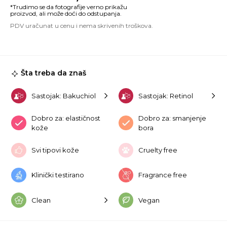
B
Re
Sp
C
30
ko
Šta treba da znaš
Sastojak: Bakuchiol
Sastojak: Retinol
Dobro za: elastičnost
Dobro za: smanjenje
kože
bora
Svi tipovi kože
Cruelty free
Klinički testirano
Fragrance free
Clean
Vegan