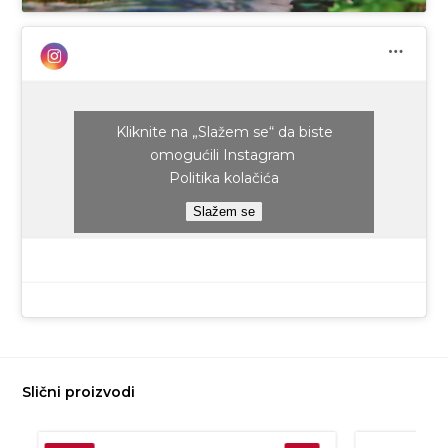
Kliknite na „Slažem se“ da biste
omogućili Instagram
Politika kolačića
Slažem se
Slični proizvodi