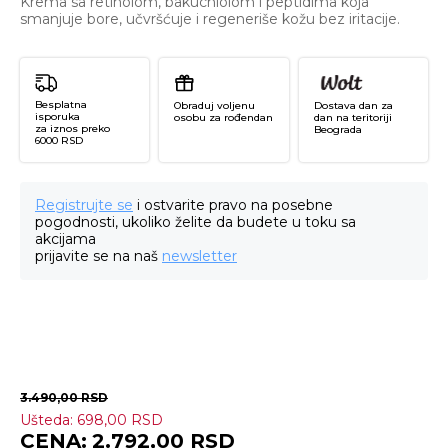
Krema sa retinolom, bakuchiolom i peptidima koja
smanjuje bore, učvršćuje i regeneriše kožu bez iritacije.
Besplatna
Obraduj voljenu
Dostava dan za
isporuka
osobu za rođendan
dan na teritoriji
za iznos preko
Beograda
6000 RSD
Registrujte se
i ostvarite pravo na posebne
pogodnosti, ukoliko želite da budete u toku sa
akcijama
prijavite se na naš
newsletter
3.490,00
RSD
Ušteda:
698,00
RSD
Ti
2.792,00
RSD