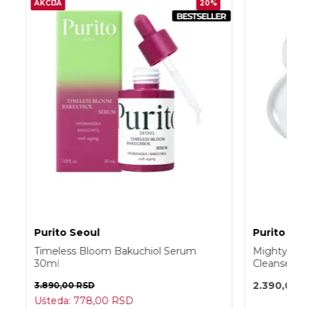
AKCIJA
20%
Purito Seoul
Purito Seo
Timeless Bloom Bakuchiol Serum
Mighty Ba
30ml
Cleanser 1
2.390,00
R
3.890,00
RSD
Ušteda:
778,00
RSD