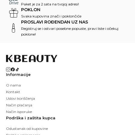
Paket je za 2 sata na tvojoj adresi!
POKLON
Svaka kupovina znači i poklončiće
PROSLAVI ROĐENDAN UZ NAS
Registruj se i ostvari posebne popuste, pravi liste i očekuj
poklone!
Informacije
O nama
Kontakt
Uslovi koriščenja
Način plaćanja
Način isporuke
Podrška i zaštita kupca
Odustanak od kupovine