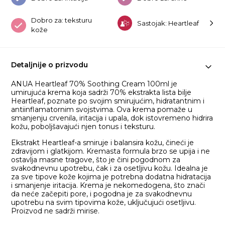
Dobro za: teksturu
Sastojak: Heartleaf
kože
Detaljnije o prizvodu
ANUA Heartleaf 70% Soothing Cream 100ml je
umirujuća krema koja sadrži 70% ekstrakta lista bilje
Heartleaf, poznate po svojim smirujućim, hidratantnim i
antiinflamatornim svojstvima. Ova krema pomaže u
smanjenju crvenila, iritacija i upala, dok istovremeno hidrira
kožu, poboljšavajući njen tonus i teksturu.
Ekstrakt Heartleaf-a smiruje i balansira kožu, čineći je
zdravijom i glatkijom. Kremasta formula brzo se upija i ne
ostavlja masne tragove, što je čini pogodnom za
svakodnevnu upotrebu, čak i za osetljivu kožu. Idealna je
za sve tipove kože kojima je potrebna dodatna hidratacija
i smanjenje iritacija. Krema je nekomedogena, što znači
da neće začepiti pore, i pogodna je za svakodnevnu
upotrebu na svim tipovima kože, uključujući osetljivu.
Proizvod ne sadrži mirise.