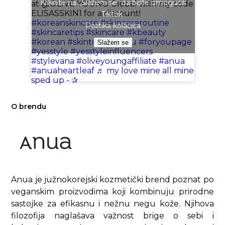
Kliknite na „Slažem se“ da biste omogućili
at @OLIVE YOUNG Global with my code
ELISASSKIN1 for a discount!
Tiktok
#koreanskincare
#skincareroutine
Politika kolačića
#skincaretips
#skincare
#kbeauty
#korean
#skintok
#foryou
#foryoupage
Slažem se
#yesstyle
#yesstyleinfluencers
#stylevana
#oliveyoungaffiliate
#anua
#anuaheartleaf
♬ my love mine all mine
sped up - ✰
O brendu
Anua je južnokorejski kozmetički brend poznat po
veganskim proizvodima koji kombinuju prirodne
sastojke za efikasnu i nežnu negu kože. Njihova
filozofija naglašava važnost brige o sebi i