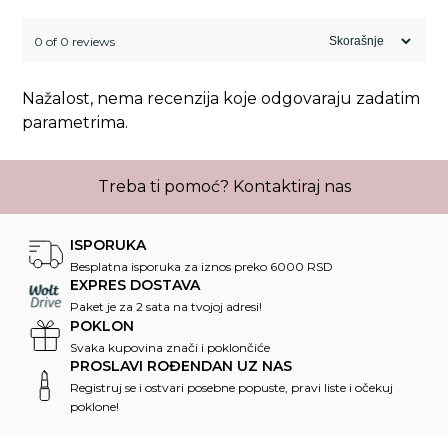
0 of 0 reviews
Nažalost, nema recenzija koje odgovaraju zadatim
parametrima.
Treba ti pomoć?
Kontaktiraj nas
ISPORUKA
Besplatna isporuka za iznos preko 6000 RSD
EXPRES DOSTAVA
Paket je za 2 sata na tvojoj adresi!
POKLON
Svaka kupovina znači i poklončiće
PROSLAVI ROĐENDAN UZ NAS
Registruj se i ostvari posebne popuste, pravi liste i očekuj
poklone!