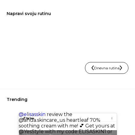
Napravi svoju rutinu
Dnevna rutina
Trending
@elisasskin
review the
@anua.skincare_us heartleaf 70%
soothing cream with me! 💕 Get yours at
@YesStyle with my code ELISASKIN1 or