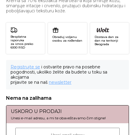
Krema sa 70% ekstrakta Heartleaf-a koja smiruje kožu,
smanjuje iritacije i crvenilo, pružajući dubinsku hidrataciju i
poboljšavajući teksturu kože.
Besplatna
Obraduj voljenu
Dostava dan za
isporuka
osobu za rođendan
dan na teritoriji
za iznos preko
Beograda
6000 RSD
Registrujte se
i ostvarite pravo na posebne
pogodnosti, ukoliko želite da budete u toku sa
akcijama
prijavite se na naš
newsletter
Nema na zalihama
USKORO U PRODAJI