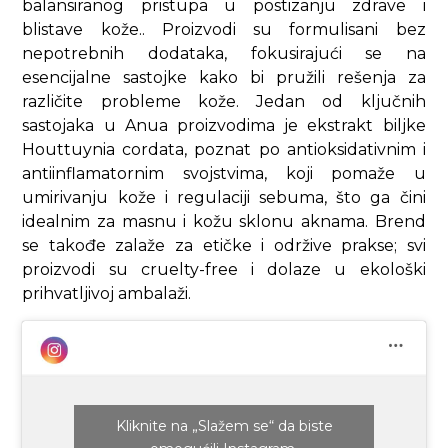
balansiranog pristupa u postizanju zdrave i
blistave kože.. Proizvodi su formulisani bez
nepotrebnih dodataka, fokusirajući se na
esencijalne sastojke kako bi pružili rešenja za
različite probleme kože. Jedan od ključnih
sastojaka u Anua proizvodima je ekstrakt biljke
Houttuynia cordata, poznat po antioksidativnim i
antiinflamatornim svojstvima, koji pomaže u
umirivanju kože i regulaciji sebuma, što ga čini
idealnim za masnu i kožu sklonu aknama. Brend
se takođe zalaže za etičke i održive prakse; svi
proizvodi su cruelty-free i dolaze u ekološki
prihvatljivoj ambalaži.
Kliknite na „Slažem se“ da biste