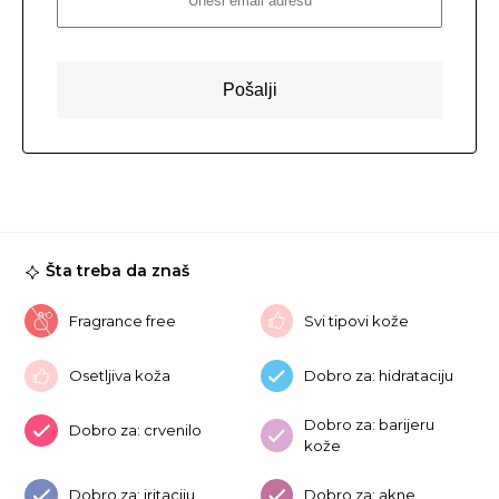
Šta treba da znaš
Fragrance free
Svi tipovi kože
Osetljiva koža
Dobro za: hidrataciju
Dobro za: barijeru
Dobro za: crvenilo
kože
Dobro za: iritaciju
Dobro za: akne