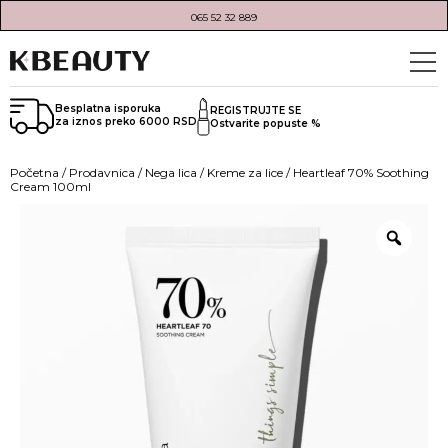
065 52 32 889
Besplatna isporuka
REGISTRUJTE SE
za iznos preko 6000 RSD
Ostvarite popuste %
Početna
/
Prodavnica
/
Nega lica
/
Kreme za lice
/ Heartleaf 70% Soothing
Cream 100ml