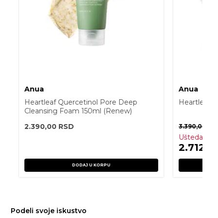
Anua
Anua
Heartleaf Quercetinol Pore Deep
Heartleaf 
Cleansing Foam 150ml (Renew)
2.390,00
RSD
3.390,00
RS
Ušteda:
67
2.712,
DODAJ U KORPU
Podeli svoje iskustvo