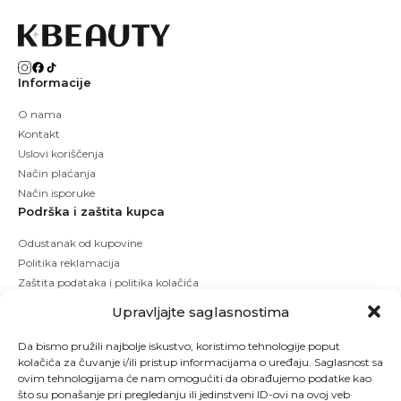
Informacije
O nama
Kontakt
Uslovi koriščenja
Način plaćanja
Način isporuke
Podrška i zaštita kupca
Odustanak od kupovine
Politika reklamacija
Zaštita podataka i politika kolačića
Upravljajte saglasnostima
Da bismo pružili najbolje iskustvo, koristimo tehnologije poput
kolačića za čuvanje i/ili pristup informacijama o uređaju. Saglasnost sa
ovim tehnologijama će nam omogućiti da obrađujemo podatke kao
što su ponašanje pri pregledanju ili jedinstveni ID-ovi na ovoj veb