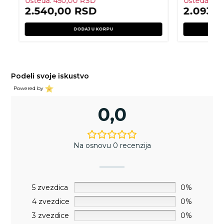
Ušteda:
450,00
RSD
Ušteda:
89
2.540,00
RSD
2.093,
DODAJ U KORPU
Podeli svoje iskustvo
Powered by
0,0
Na osnovu 0 recenzija
5 zvezdica
0%
4 zvezdice
0%
3 zvezdice
0%