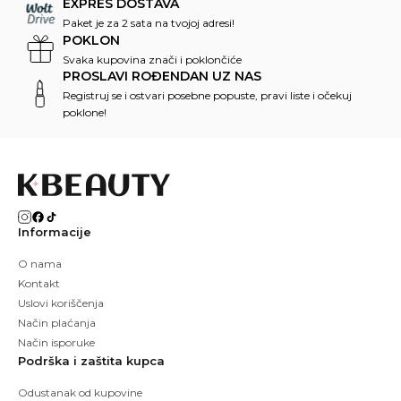
EXPRES DOSTAVA
Paket je za 2 sata na tvojoj adresi!
POKLON
Svaka kupovina znači i poklončiće
PROSLAVI ROĐENDAN UZ NAS
Registruj se i ostvari posebne popuste, pravi liste i očekuj
poklone!
Informacije
O nama
Kontakt
Uslovi koriščenja
Način plaćanja
Način isporuke
Podrška i zaštita kupca
Odustanak od kupovine