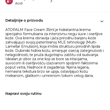
Acid
Detaljnije o prizvodu
ATOPALM Face Cream 35ml je hidratantna krema
specijalno formulisana za intenzivnu negu suve i osetljive
kože. Ova krema obnavlja i jača prirodnu barijeru kože
zahvaljujući svojoj patentiranoj MLE tehnologiji (Multi-
Lamellar Emulsion), koja imitira strukturu prirodnih lipida
kože. Dubinski hidrira kožu, smanjuje osećaj zategnutosti i
nelagodnosti, te pruža dugotrajnu zaštitu od isušivanja.
Idealan je izbor za one koji se bore sa iritacijama,
suvoćom ili osetljivošću izazvanom spoljnim faktorima
poput vetra, hladnoće ili zagađenja. Njena lagana,
nemasna tekstura brzo se upija, ostavljajući kožu
mekanom, glatkom i umirenom tokom celog dana.
Napravi svoju rutinu