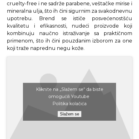
cruelty-free i ne sadrže parabene, veštačke mirise i
mineralna ulja, što ih čini sigurnim za svakodnevnu
upotrebu. Brend se ističe posvećenostšću
kvalitetu i efikasnosti, nudeći proizvode koji
kombinuju naučno istraživanje sa praktičnom
primenom, što ih čini pouzdanim izborom za one
koji traže naprednu negu kože.
Kliknite na „Slažem se“ da biste
omogućili Youtube
Politika kolačića
Slažem se