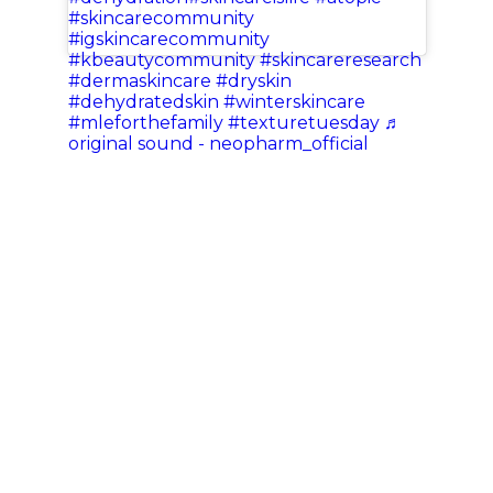
#skincarecommunity
#igskincarecommunity
#kbeautycommunity
#skincareresearch
#dermaskincare
#dryskin
#dehydratedskin
#winterskincare
#mleforthefamily
#texturetuesday
♬
original sound - neopharm_official