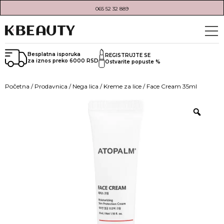
065 52 32 889
Besplatna isporuka
REGISTRUJTE SE
za iznos preko 6000 RSD
Ostvarite popuste %
Početna
/
Prodavnica
/
Nega lica
/
Kreme za lice
/ Face Cream 35ml