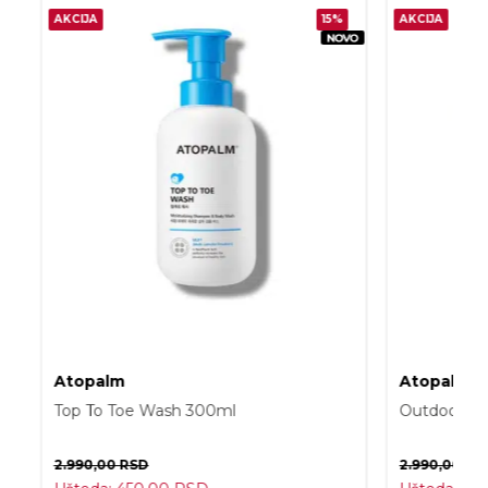
AKCIJA
15%
AKCIJA
Atopalm
Atopalm
Top To Toe Wash 300ml
Outdoor Su
2.990,00
RSD
2.990,00
RS