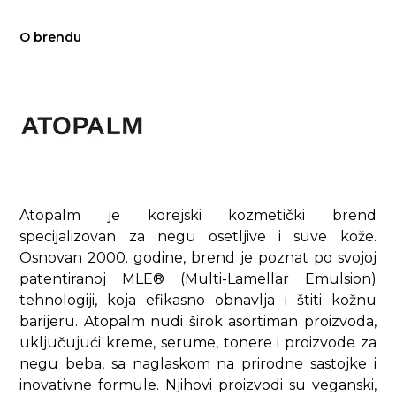
O brendu
Atopalm je korejski kozmetički brend
specijalizovan za negu osetljive i suve kože.
Osnovan 2000. godine, brend je poznat po svojoj
patentiranoj MLE® (Multi-Lamellar Emulsion)
tehnologiji, koja efikasno obnavlja i štiti kožnu
barijeru. Atopalm nudi širok asortiman proizvoda,
uključujući kreme, serume, tonere i proizvode za
negu beba, sa naglaskom na prirodne sastojke i
inovativne formule. Njihovi proizvodi su veganski,