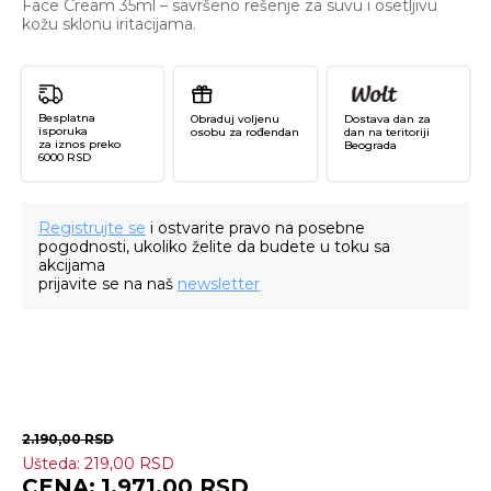
Face Cream 35ml – savršeno rešenje za suvu i osetljivu
kožu sklonu iritacijama.
Besplatna
Obraduj voljenu
Dostava dan za
isporuka
osobu za rođendan
dan na teritoriji
za iznos preko
Beograda
6000 RSD
Registrujte se
i ostvarite pravo na posebne
pogodnosti, ukoliko želite da budete u toku sa
akcijama
prijavite se na naš
newsletter
2.190,00
RSD
Ušteda:
219,00
RSD
Fa
1.971,00
RSD