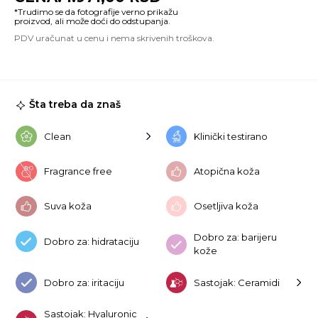
C
35
ko
Šta treba da znaš
Clean
Klinički testirano
Fragrance free
Atopična koža
Suva koža
Osetljiva koža
Dobro za: barijeru
Dobro za: hidrataciju
kože
Dobro za: iritaciju
Sastojak: Ceramidi
Sastojak: Hyaluronic