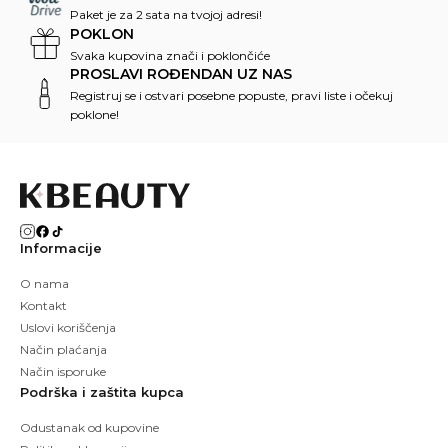
Paket je za 2 sata na tvojoj adresi!
POKLON
Svaka kupovina znači i poklončiće
PROSLAVI ROĐENDAN UZ NAS
Registruj se i ostvari posebne popuste, pravi liste i očekuj
poklone!
Informacije
O nama
Kontakt
Uslovi koriščenja
Način plaćanja
Način isporuke
Podrška i zaštita kupca
Odustanak od kupovine