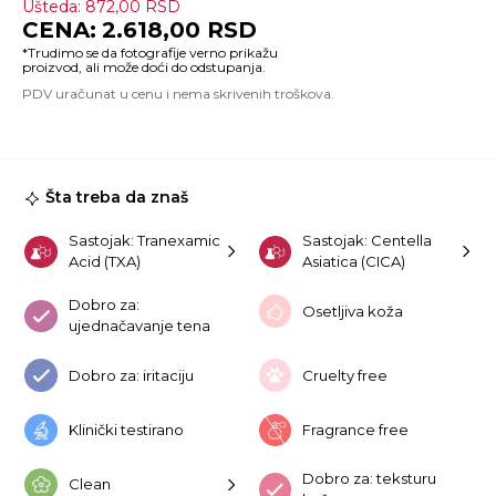
Ušteda:
872,00
RSD
Ma
2.618,00
RSD
Ce
To
Br
Ca
A
10
ko
Šta treba da znaš
Sastojak: Tranexamic
Sastojak: Centella
Acid (TXA)
Asiatica (CICA)
Dobro za:
Osetljiva koža
ujednačavanje tena
Dobro za: iritaciju
Cruelty free
Klinički testirano
Fragrance free
Dobro za: teksturu
Clean