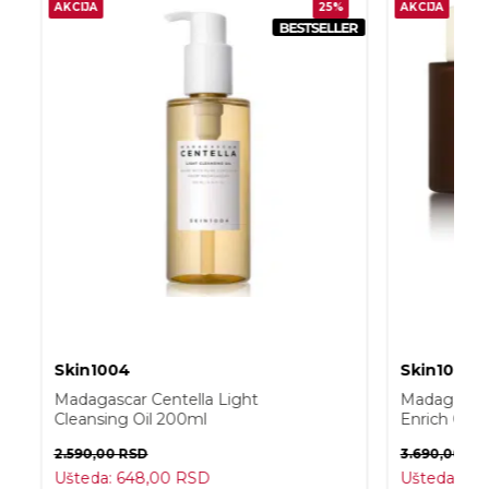
AKCIJA
25%
AKCIJA
Skin1004
Skin1004
Madagascar Centella Light
Madagascar
Cleansing Oil 200ml
Enrich Cre
2.590,00
RSD
3.690,00
RS
Ušteda:
648,00
RSD
Ušteda:
92