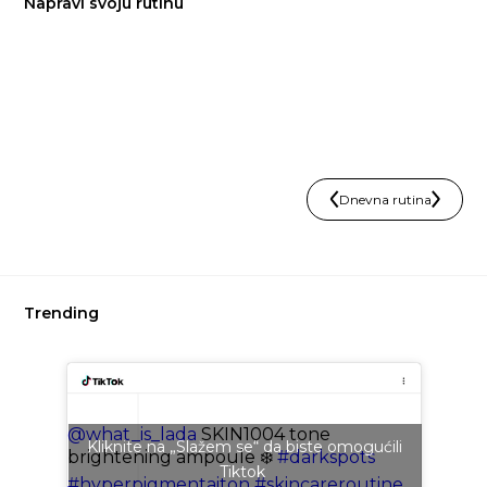
Napravi svoju rutinu
Dnevna rutina
Trending
@what_is_lada
SKIN1004 tone
Kliknite na „Slažem se“ da biste omogućili
brightening ampoule ❄️
#darkspots
Tiktok
#hyperpigmentaiton
#skincareroutine