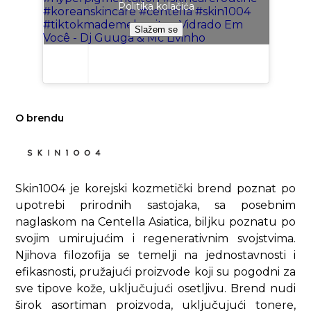
Politika kolačića
#koreanskincare
#centella
#skin1004
#tiktokmademebuyit
♬ Vidrado Em
Slažem se
Você - Dj Guuga & Mc Livinho
O brendu
Skin1004 je korejski kozmetički brend poznat po
upotrebi prirodnih sastojaka, sa posebnim
naglaskom na Centella Asiatica, biljku poznatu po
svojim umirujućim i regenerativnim svojstvima.
Njihova filozofija se temelji na jednostavnosti i
efikasnosti, pružajući proizvode koji su pogodni za
sve tipove kože, uključujući osetljivu. Brend nudi
širok asortiman proizvoda, uključujući tonere,