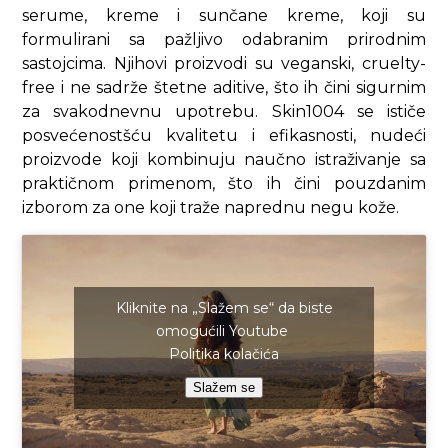
serume, kreme i sunčane kreme, koji su
formulirani sa pažljivo odabranim prirodnim
sastojcima. Njihovi proizvodi su veganski, cruelty-
free i ne sadrže štetne aditive, što ih čini sigurnim
za svakodnevnu upotrebu. Skin1004 se ističe
posvećenostšću kvalitetu i efikasnosti, nudeći
proizvode koji kombinuju naučno istraživanje sa
praktičnom primenom, što ih čini pouzdanim
izborom za one koji traže naprednu negu kože.
Kliknite na „Slažem se“ da biste
omogućili Youtube
Politika kolačića
Slažem se