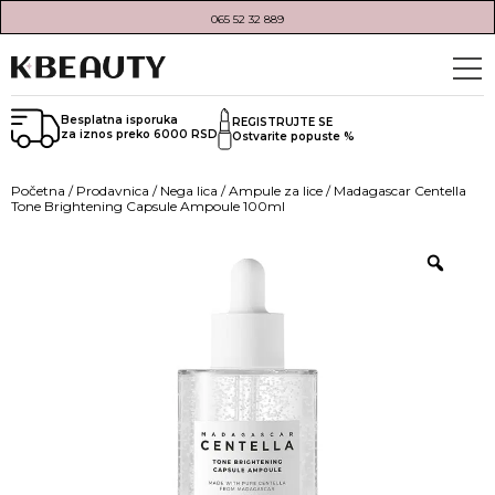
065 52 32 889
Besplatna isporuka
REGISTRUJTE SE
za iznos preko 6000 RSD
Ostvarite popuste %
Početna
/
Prodavnica
/
Nega lica
/
Ampule za lice
/ Madagascar Centella
Tone Brightening Capsule Ampoule 100ml