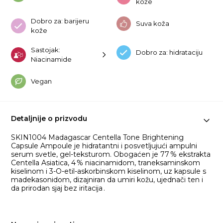
kože
Dobro za: barijeru
Suva koža
kože
Sastojak:
Dobro za: hidrataciju
Niacinamide
Vegan
Detaljnije o prizvodu
SKIN1004 Madagascar Centella Tone Brightening
Capsule Ampoule je hidratantni i posvetljujući ampulni
serum svetle, gel-teksturom. Obogaćen je 77 % ekstrakta
Centella Asiatica, 4 % niacinamidom, traneksaminskom
kiselinom i 3-O-etil-askorbinskom kiselinom, uz kapsule s
madekasonidom, dizajniran da umiri kožu, ujednači ten i
da prirodan sjaj bez iritacija .