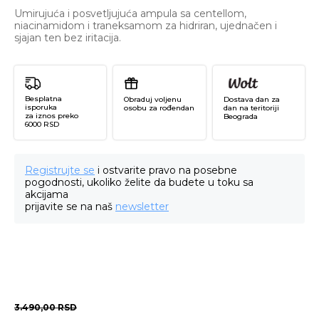
Umirujuća i posvetljujuća ampula sa centellom,
niacinamidom i traneksamom za hidriran, ujednačen i
sjajan ten bez iritacija.
Besplatna
Obraduj voljenu
Dostava dan za
isporuka
osobu za rođendan
dan na teritoriji
za iznos preko
Beograda
6000 RSD
Registrujte se
i ostvarite pravo na posebne
pogodnosti, ukoliko želite da budete u toku sa
akcijama
prijavite se na naš
newsletter
3.490,00
RSD