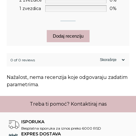
2 zvezdice
0%
1 zvezdica
0%
Dodaj recenziju
0 of 0 reviews
Nažalost, nema recenzija koje odgovaraju zadatim
parametrima.
Treba ti pomoć?
Kontaktiraj nas
ISPORUKA
Besplatna isporuka za iznos preko 6000 RSD
EXPRES DOSTAVA