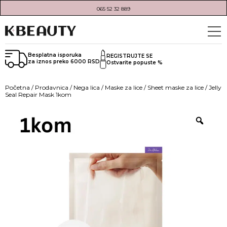
065 52 32 889
Besplatna isporuka
REGISTRUJTE SE
za iznos preko 6000 RSD
Ostvarite popuste %
Početna
/
Prodavnica
/
Nega lica
/
Maske za lice
/
Sheet maske za lice
/ Jelly
Seal Repair Mask 1kom