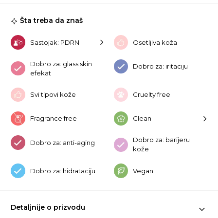
1k
ko
Šta treba da znaš
Sastojak: PDRN
Osetljiva koža
Dobro za: glass skin
Dobro za: iritaciju
efekat
Svi tipovi kože
Cruelty free
Fragrance free
Clean
Dobro za: barijeru
Dobro za: anti-aging
kože
Dobro za: hidrataciju
Vegan
Detaljnije o prizvodu