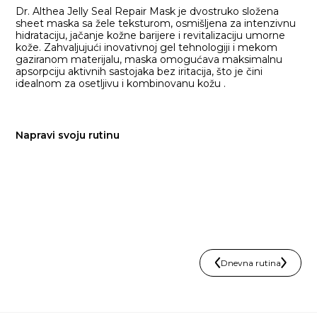
Dr. Althea Jelly Seal Repair Mask je dvostruko složena
sheet maska sa žele teksturom, osmišljena za intenzivnu
hidrataciju, jačanje kožne barijere i revitalizaciju umorne
kože. Zahvaljujući inovativnoj gel tehnologiji i mekom
gaziranom materijalu, maska omogućava maksimalnu
apsorpciju aktivnih sastojaka bez iritacija, što je čini
idealnom za osetljivu i kombinovanu kožu .
Napravi svoju rutinu
Dnevna rutina