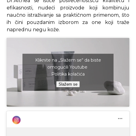
Dr.Althea se ističe posvećenostšću kvalitetu i
efikasnosti, nudeći proizvode koji kombinuju
naučno istraživanje sa praktičnom primenom, što
ih čini pouzdanim izborom za one koji traže
naprednu negu kože.
Kliknite na „Slažem se“ da biste
omogućili Youtube
Politika kolačića
Slažem se