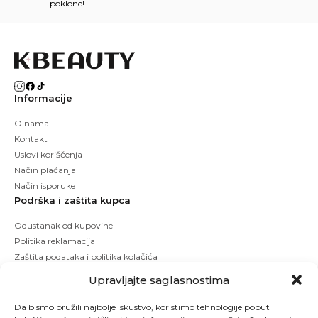
poklone!
Informacije
O nama
Kontakt
Uslovi koriščenja
Način plaćanja
Način isporuke
Podrška i zaštita kupca
Odustanak od kupovine
Politika reklamacija
Zaštita podataka i politika kolačića
Upravljajte saglasnostima
Da bismo pružili najbolje iskustvo, koristimo tehnologije poput