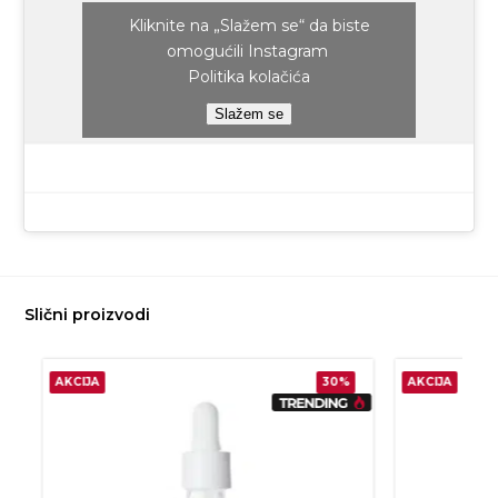
Kliknite na „Slažem se“ da biste
omogućili Instagram
Politika kolačića
Slažem se
Slični proizvodi
AKCIJA
30%
AKCIJA