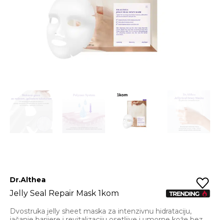
Dr.Althea
Jelly Seal Repair Mask 1kom
Dvostruka jelly sheet maska za intenzivnu hidrataciju,
jačanje barijere i revitalizaciju osetljive i umorne kože bez