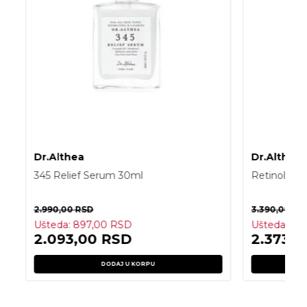
Dr.Althea
Dr.Althea
345 Relief Serum 30ml
Retinol Fla
2.990,00
RSD
3.390,00
RS
Ušteda:
897,00
RSD
Ušteda:
1.0
2.093,00
RSD
2.373,
DODAJ U KORPU