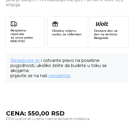
iritacija.
Besplatna
Obraduj voljenu
Dostava dan za
isporuka
osobu za rođendan
dan na teritoriji
za iznos preko
Beograda
6000 RSD
Registrujte se
i ostvarite pravo na posebne
pogodnosti, ukoliko želite da budete u toku sa
akcijama
prijavite se na naš
newsletter
CENA:
550,00
RSD
Je
Se
Re
Ma