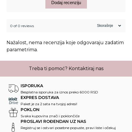
Dodaj recenziju
0 of 0 reviews
Nažalost, nema recenzija koje odgovaraju zadatim
parametrima.
Treba ti pomoć?
Kontaktiraj nas
ISPORUKA
Besplatna isporuka za iznos preko 6000 RSD
EXPRES DOSTAVA
Paket je za 2 sata na tvojoj adresi!
POKLON
Svaka kupovina znači i poklončiće
PROSLAVI ROĐENDAN UZ NAS
Registruj se i ostvari posebne popuste, pravi liste i očekuj