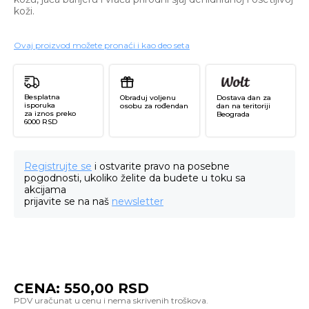
koži.
Ovaj proizvod možete pronaći i kao deo seta
Besplatna
Obraduj voljenu
Dostava dan za
isporuka
osobu za rođendan
dan na teritoriji
za iznos preko
Beograda
6000 RSD
Registrujte se
i ostvarite pravo na posebne
pogodnosti, ukoliko želite da budete u toku sa
akcijama
prijavite se na naš
newsletter
CENA:
550,00
RSD
A
Bl