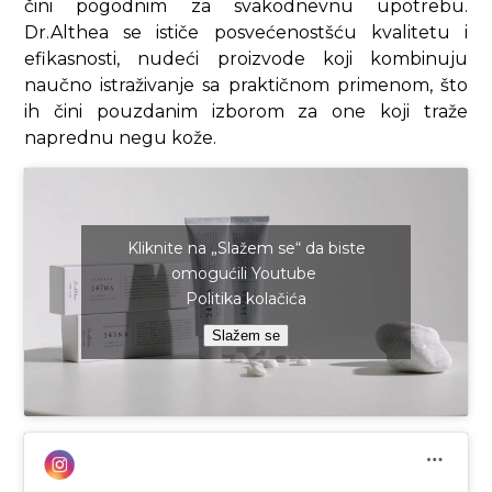
čini pogodnim za svakodnevnu upotrebu.
Dr.Althea se ističe posvećenostšću kvalitetu i
efikasnosti, nudeći proizvode koji kombinuju
naučno istraživanje sa praktičnom primenom, što
ih čini pouzdanim izborom za one koji traže
naprednu negu kože.
Kliknite na „Slažem se“ da biste
omogućili Youtube
Politika kolačića
Slažem se