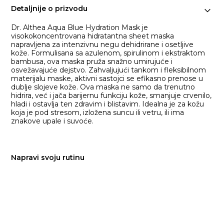
Detaljnije o prizvodu
Dr. Althea Aqua Blue Hydration Mask je
visokokoncentrovana hidratantna sheet maska
napravljena za intenzivnu negu dehidrirane i osetljive
kože. Formulisana sa azulenom, spirulinom i ekstraktom
bambusa, ova maska pruža snažno umirujuće i
osvežavajuće dejstvo. Zahvaljujući tankom i fleksibilnom
materijalu maske, aktivni sastojci se efikasno prenose u
dublje slojeve kože. Ova maska ne samo da trenutno
hidrira, već i jača barijernu funkciju kože, smanjuje crvenilo,
hladi i ostavlja ten zdravim i blistavim. Idealna je za kožu
koja je pod stresom, izložena suncu ili vetru, ili ima
znakove upale i suvoće.
Napravi svoju rutinu