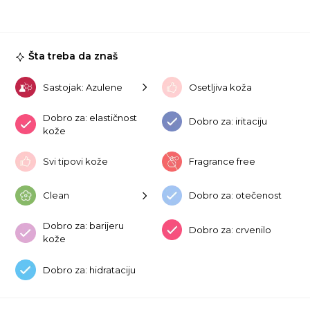
Hy
Ma
1k
ko
Šta treba da znaš
Sastojak: Azulene
Osetljiva koža
Dobro za: elastičnost
Dobro za: iritaciju
kože
Svi tipovi kože
Fragrance free
Clean
Dobro za: otečenost
Dobro za: barijeru
Dobro za: crvenilo
kože
Dobro za: hidrataciju