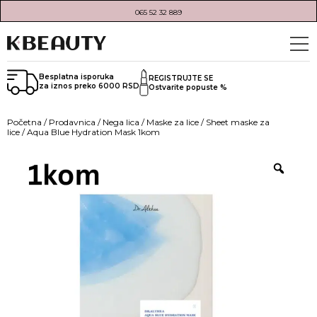
065 52 32 889
Besplatna isporuka
REGISTRUJTE SE
za iznos preko 6000 RSD
Ostvarite popuste %
Početna
/
Prodavnica
/
Nega lica
/
Maske za lice
/
Sheet maske za
lice
/ Aqua Blue Hydration Mask 1kom