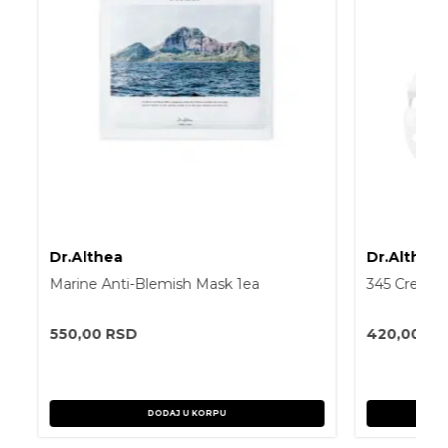
Dr.Althea
Dr.Althea
Marine Anti-Blemish Mask 1ea
345 Cream 
550,00
RSD
420,00
RS
DODAJ U KORPU