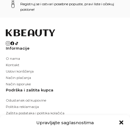
Registruj se i ostvari posebne popuste, pravi liste i očekuj
poklone!
Informacije
O nama
Kontakt
Uslovi koriščenja
Način plaćanja
Način isporuke
Podrška i zaštita kupca
Odustanak od kupovine
Politika reklamacija
Zaštita podataka i politika kolačića
Upravljajte saglasnostima