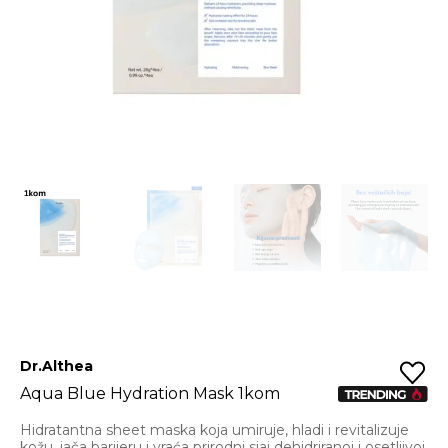
Dr.Althea
Aqua Blue Hydration Mask 1kom
Hidratantna sheet maska koja umiruje, hladi i revitalizuje
kožu, jača barijeru i vraća prirodni sjaj dehidriranoj i osetljivoj