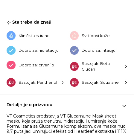
ko
Šta treba da znaš
Klinički testirano
Svi tipovi kože
Dobro za: hidrataciju
Dobro za: iritaciju
Sastojak: Beta-
Dobro za: crvenilo
Glucan
Sastojak: Panthenol
Sastojak: Squalane
Detaljnije o prizvodu
VT Cosmetics predstavlja VT Glucamune Mask sheet
masku koja pruža trenutnu hidrataciju i umirenje kože.
Formulisana sa Glucamune kompleksom, ova maska nudi
9,7 puta jači umirujući efekat od Heartleaf ekstrakta i 111%