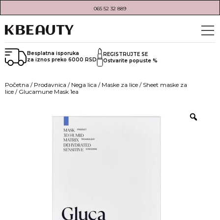
065 52 32 889
Besplatna isporuka
REGISTRUJTE SE
za iznos preko 6000 RSD
Ostvarite popuste %
Početna
/
Prodavnica
/
Nega lica
/
Maske za lice
/
Sheet maske za
lice
/ Glucamune Mask 1ea