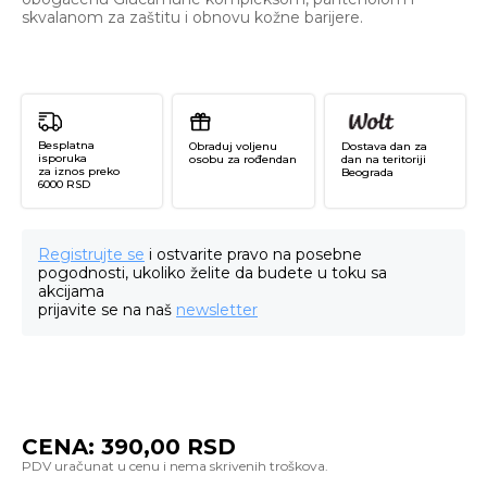
skvalanom za zaštitu i obnovu kožne barijere.
Besplatna
Obraduj voljenu
Dostava dan za
isporuka
osobu za rođendan
dan na teritoriji
za iznos preko
Beograda
6000 RSD
Registrujte se
i ostvarite pravo na posebne
pogodnosti, ukoliko želite da budete u toku sa
akcijama
prijavite se na naš
newsletter
CENA:
390,00
RSD
G
Ma
1e