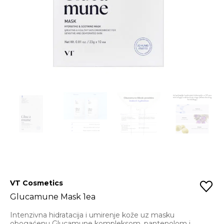
VT Cosmetics
Glucamune Mask 1ea
Intenzivna hidratacija i umirenje kože uz masku
obogaćenu Glucamune kompleksom, pantenolom i