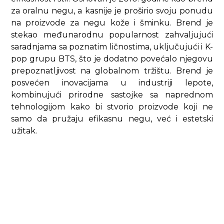
za oralnu negu, a kasnije je proširio svoju ponudu
na proizvode za negu kože i šminku. Brend je
stekao međunarodnu popularnost zahvaljujući
saradnjama sa poznatim ličnostima, uključujući i K-
pop grupu BTS, što je dodatno povećalo njegovu
prepoznatljivost na globalnom tržištu. Brend je
posvećen inovacijama u industriji lepote,
kombinujući prirodne sastojke sa naprednom
tehnologijom kako bi stvorio proizvode koji ne
samo da pružaju efikasnu negu, već i estetski
užitak.