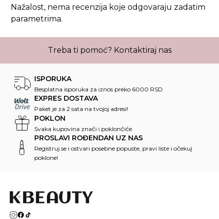
Nažalost, nema recenzija koje odgovaraju zadatim
parametrima.
Treba ti pomoć?
Kontaktiraj nas
ISPORUKA
Besplatna isporuka za iznos preko 6000 RSD
EXPRES DOSTAVA
Paket je za 2 sata na tvojoj adresi!
POKLON
Svaka kupovina znači i poklončiće
PROSLAVI ROĐENDAN UZ NAS
Registruj se i ostvari posebne popuste, pravi liste i očekuj
poklone!