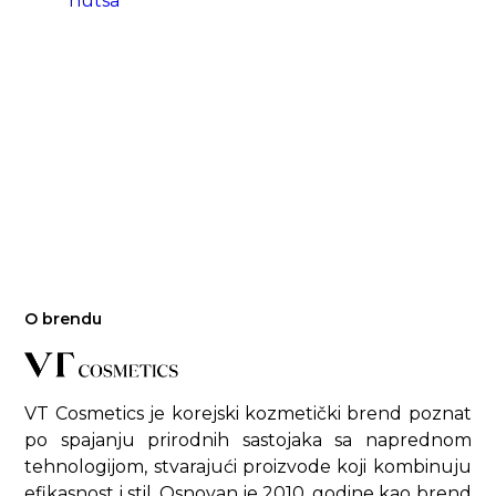
nutsa
O brendu
VT Cosmetics je korejski kozmetički brend poznat
po spajanju prirodnih sastojaka sa naprednom
tehnologijom, stvarajući proizvode koji kombinuju
efikasnost i stil. Osnovan je 2010. godine kao brend