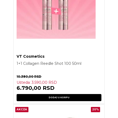
VT Cosmetics
1+1 Collagen Reedle Shot 100 50ml
10.380,00
RSD
Ušteda:
3.590,00
RSD
6.790,00
RSD
DODAJ U KORPU
AKCIJA
20%