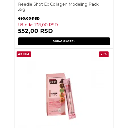
Reedle Shot Ex Collagen Modeling Pack
25g
690,00
RSD
Ušteda:
138,00
RSD
552,00
RSD
DODAJ U KORPU
AKCIJA
25%