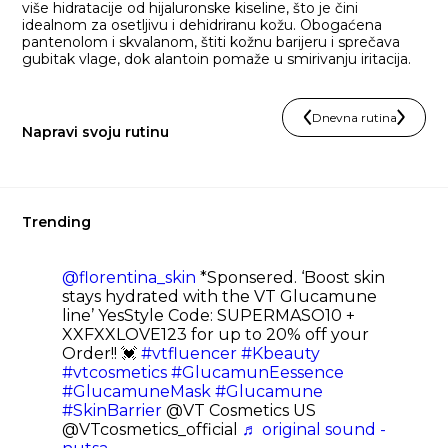
više hidratacije od hijaluronske kiseline, što je čini
idealnom za osetljivu i dehidriranu kožu. Obogaćena
pantenolom i skvalanom, štiti kožnu barijeru i sprečava
gubitak vlage, dok alantoin pomaže u smirivanju iritacija.
Dnevna rutina
Napravi svoju rutinu
Trending
@florentina_skin
*Sponsered. ‘Boost skin
stays hydrated with the VT Glucamune
line’ YesStyle Code: SUPERMASO10 +
XXFXXLOVE123 for up to 20% off your
Order!! 💓
#vtfluencer
#Kbeauty
#vtcosmetics
#GlucamunEessence
#GlucamuneMask
#Glucamune
#SkinBarrier
@VT Cosmetics US
@VTcosmetics_official
♬ original sound -