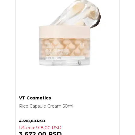
VT Cosmetics
Rice Capsule Cream 50ml
4.590,00
RSD
Ušteda:
918,00
RSD
3.672,00
RSD