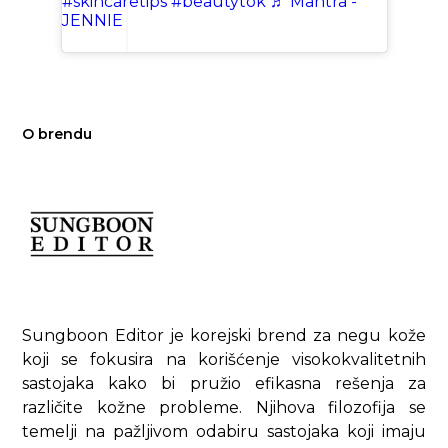
#skincaretips
#beautytok
♬ Mantra -
JENNIE
O brendu
Sungboon Editor je korejski brend za negu kože
koji se fokusira na korišćenje visokokvalitetnih
sastojaka kako bi pružio efikasna rešenja za
različite kožne probleme. Njihova filozofija se
temelji na pažljivom odabiru sastojaka koji imaju