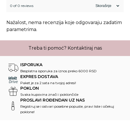
0 of 0 reviews
Nažalost, nema recenzija koje odgovaraju zadatim
parametrima.
Treba ti pomoć?
Kontaktiraj nas
ISPORUKA
Besplatna isporuka za iznos preko 6000 RSD
EXPRES DOSTAVA
Paket je za 2 sata na tvojoj adresi!
POKLON
Svaka kupovina znači i poklončiće
PROSLAVI ROĐENDAN UZ NAS
Registruj se i ostvari posebne popuste, pravi liste i očekuj
poklone!