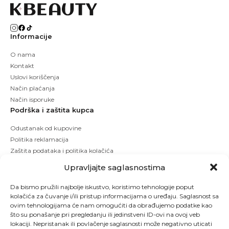
Informacije
O nama
Kontakt
Uslovi koriščenja
Način plaćanja
Način isporuke
Podrška i zaštita kupca
Odustanak od kupovine
Politika reklamacija
Zaštita podataka i politika kolačića
Upravljajte saglasnostima
Da bismo pružili najbolje iskustvo, koristimo tehnologije poput
kolačića za čuvanje i/ili pristup informacijama o uređaju. Saglasnost sa
ovim tehnologijama će nam omogućiti da obrađujemo podatke kao
što su ponašanje pri pregledanju ili jedinstveni ID-ovi na ovoj veb
lokaciji. Nepristanak ili povlačenje saglasnosti može negativno uticati