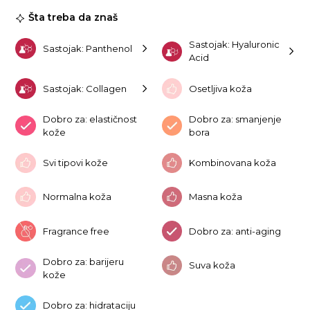
Ma
Šta treba da znaš
1k
ko
Sastojak: Hyaluronic
Sastojak: Panthenol
Acid
Sastojak: Collagen
Osetljiva koža
Dobro za: elastičnost
Dobro za: smanjenje
kože
bora
Svi tipovi kože
Kombinovana koža
Normalna koža
Masna koža
Fragrance free
Dobro za: anti-aging
Dobro za: barijeru
Suva koža
kože
Dobro za: hidrataciju