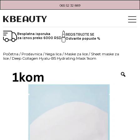
065 52 32 889
Besplatna isporuka
REGISTRUJTE SE
za iznos preko 6000 RSD
Ostvarite popuste %
Početna
/
Prodavnica
/
Nega lica
/
Maske za lice
/
Sheet maske za
lice
/ Deep Collagen Hyalu-B5 Hydrating Mask 1kom