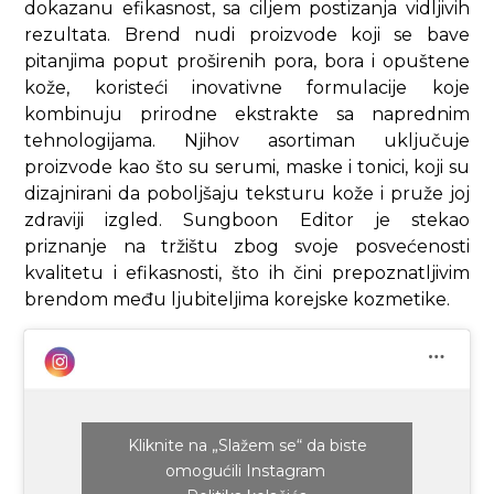
dokazanu efikasnost, sa ciljem postizanja vidljivih
rezultata. Brend nudi proizvode koji se bave
pitanjima poput proširenih pora, bora i opuštene
kože, koristeći inovativne formulacije koje
kombinuju prirodne ekstrakte sa naprednim
tehnologijama. Njihov asortiman uključuje
proizvode kao što su serumi, maske i tonici, koji su
dizajnirani da poboljšaju teksturu kože i pruže joj
zdraviji izgled. Sungboon Editor je stekao
priznanje na tržištu zbog svoje posvećenosti
kvalitetu i efikasnosti, što ih čini prepoznatljivim
brendom među ljubiteljima korejske kozmetike.
Kliknite na „Slažem se“ da biste
omogućili Instagram