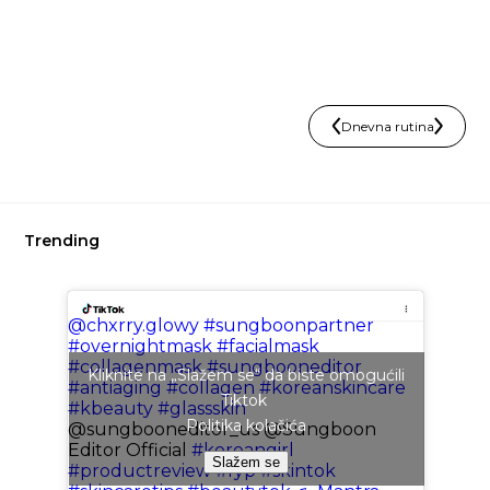
Dnevna rutina
Trending
@chxrry.glowy
#sungboonpartner
#overnightmask
#facialmask
#collagenmask
#sungbooneditor
Kliknite na „Slažem se“ da biste omogućili
#antiaging
#collagen
#koreanskincare
Tiktok
#kbeauty
#glassskin
Politika kolačića
@sungbooneditor_us @Sungboon
Editor Official
#koreangirl
Slažem se
#productreview
#fyp
#skintok