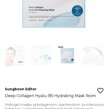
Sungboon Editor
Deep Collagen Hyalu-B5 Hydrating Mask 1kom
Hidrogel maska sa kolagenom i pantenolom za intenzivnu
hidrataciju i poboljšanje elastičnosti kože tokom noći.