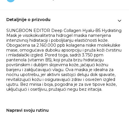
Detaljnije o prizvodu
SUNGBOON EDITOR Deep Collagen Hyalu-B5 Hydrating
Mask je visokokvalitetna hidrogel maska namenjena
intenzivnoj hidrataciji i poboljšanju elastičnosti kože.
Obogaćena sa 2.160.000 ppb kolagena niske molekulske
mase, omogućava duboku apsorpciju i pruža koži čvrstinu
i mladalački izgled. Pored toga, sadrži 3.750 ppm
pantenola (vitamin B5), koji pruža brzu hidrataciju
površinskim i dubljim slojevima kože, jačajući kožnu
barijeru i zaključavajući vlagu. Ova maska je idealna za
noćnu upotrebu, jer aktivni sastojci deluju dok spavate,
revitalizujući kožu i osiguravajući zdrav i osvežen izgled
ujutru. Bez mirisa i boja, pogodna je za sve tipove kože,
uključujući i osetljivu, pružajući negu bez iritacija.
Napravi svoju rutinu