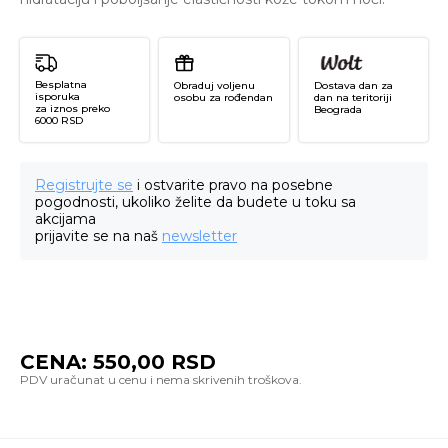
Besplatna
Obraduj voljenu
Dostava dan za
isporuka
osobu za rođendan
dan na teritoriji
za iznos preko
Beograda
6000 RSD
Registrujte se
i ostvarite pravo na posebne
pogodnosti, ukoliko želite da budete u toku sa
akcijama
prijavite se na naš
newsletter
CENA:
550,00
RSD
D
Co
Hy
B5
Hy