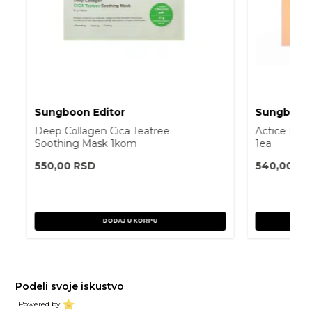
Sungboon Editor
Sungboon 
Deep Collagen Cica Teatree
Actice Mar
Soothing Mask 1kom
1ea
550,00
RSD
540,00
RS
DODAJ U KORPU
Podeli svoje iskustvo
Powered by