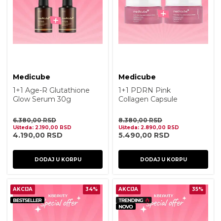
Medicube
Medicube
1+1 Age-R Glutathione
1+1 PDRN Pink
Glow Serum 30g
Collagen Capsule
Cream 55g
6.380,00
RSD
8.380,00
RSD
Ušteda:
2.190,00
RSD
Ušteda:
2.890,00
RSD
4.190,00
RSD
5.490,00
RSD
DODAJ U KORPU
DODAJ U KORPU
AKCIJA
34%
AKCIJA
35%