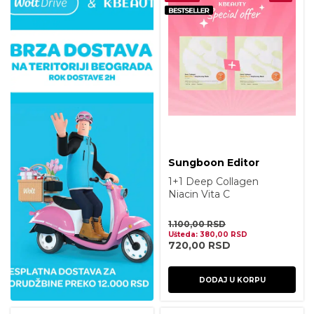
Sungboon Editor
1+1 Deep Collagen
Niacin Vita C
Brightening Mask
1kom
1.100,00
RSD
Ušteda:
380,00
RSD
720,00
RSD
DODAJ U KORPU