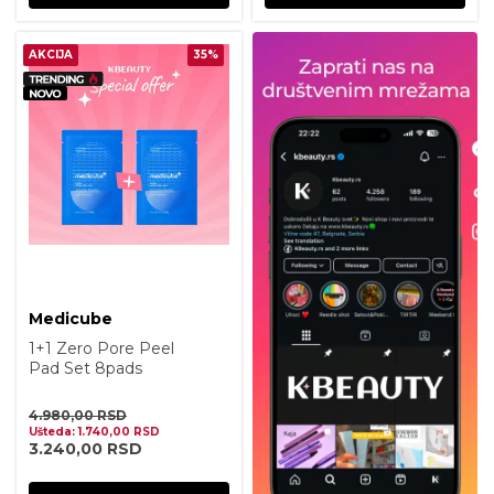
AKCIJA
35%
Medicube
1+1 Zero Pore Peel
Pad Set 8pads
4.980,00
RSD
Ušteda:
1.740,00
RSD
3.240,00
RSD