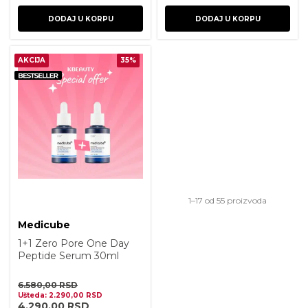
DODAJ U KORPU
DODAJ U KORPU
AKCIJA
35%
Sortirano 
1–17 od 55 proizvoda
Medicube
1+1 Zero Pore One Day
Peptide Serum 30ml
6.580,00
RSD
Ušteda:
2.290,00
RSD
4.290,00
RSD