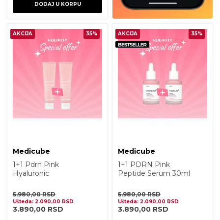
DODAJ U KORPU
AKCIJA
35%
AKCIJA
35%
Medicube
Medicube
1+1 Pdrn Pink
1+1 PDRN Pink
Hyaluronic
Peptide Serum 30ml
Moisturizing Cream
50ml
5.980,00
RSD
5.980,00
RSD
Ušteda:
2.090,00
RSD
Ušteda:
2.090,00
RSD
3.890,00
RSD
3.890,00
RSD