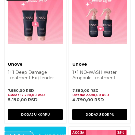
Unove
Unove
1+1 Deep Damage
1+1 NO-WASH Water
Treatment Ex (Tender
Ampoule Treatment
Bloom) 320ml
200ml
7.980,00
RSD
7.380,00
RSD
Ušteda:
2.790,00
RSD
Ušteda:
2.590,00
RSD
5.190,00
RSD
4.790,00
RSD
DODAJ U KORPU
DODAJ U KORPU
AKCIJA
35%