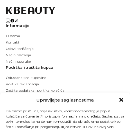
Informacije
O nama
Kontakt
Uslovi koriščenja
Način plaćanja
Način isporuke
Podrška i zaštita kupca
Odustanak od kupovine
Politika reklamacija
Zaštita podataka i politika kolačića
Upravljajte saglasnostima
Da bismo pružili najbolje iskustvo, koristimo tehnologije poput
kolačića za čuvanje i/ili pristup informacijama o uređaju. Saglasnost sa
ovim tehnologijama će nam omogućiti da obrađujemo podatke kao
što su ponašanje pri pregledanju ili jedinstveni ID-ovi na ovoj veb