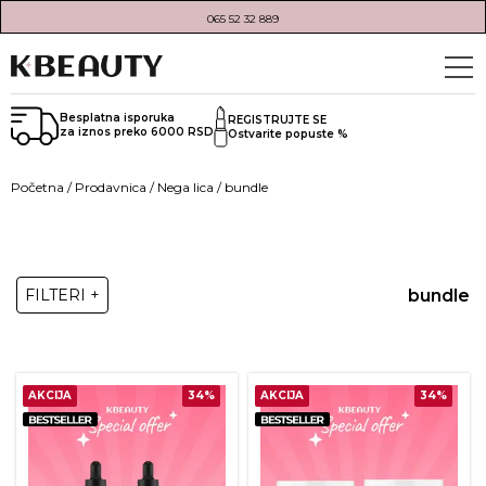
065 52 32 889
Besplatna isporuka
REGISTRUJTE SE
za iznos preko 6000 RSD
Ostvarite popuste %
Početna
/
Prodavnica
/
Nega lica
/ bundle
bundle
FILTERI +
AKCIJA
34%
AKCIJA
34%