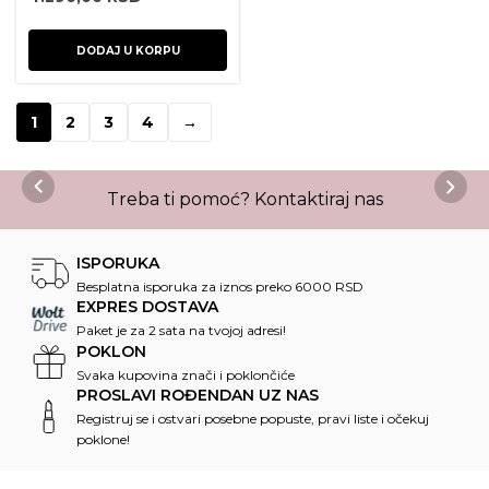
DODAJ U KORPU
1
2
3
4
→
Treba ti pomoć?
Kontaktiraj nas
ISPORUKA
Besplatna isporuka za iznos preko 6000 RSD
EXPRES DOSTAVA
Paket je za 2 sata na tvojoj adresi!
POKLON
Svaka kupovina znači i poklončiće
PROSLAVI ROĐENDAN UZ NAS
Registruj se i ostvari posebne popuste, pravi liste i očekuj
poklone!