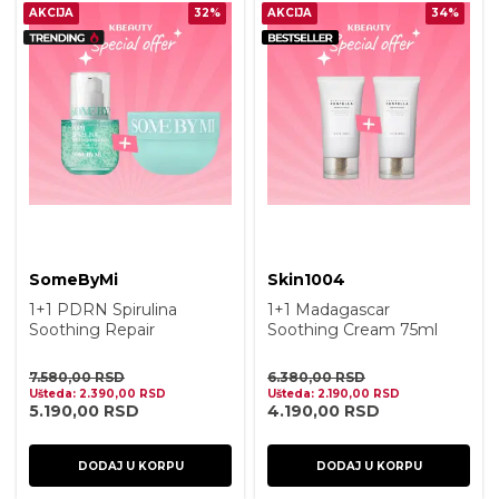
AKCIJA
32%
AKCIJA
34%
SomeByMi
Skin1004
1+1 PDRN Spirulina
1+1 Madagascar
Soothing Repair
Soothing Cream 75ml
Serum 50ml & PDRN
Spirulina Soothing
7.580,00
RSD
6.380,00
RSD
Sherbet Mask
Ušteda:
2.390,00
RSD
Ušteda:
2.190,00
RSD
5.190,00
RSD
4.190,00
RSD
DODAJ U KORPU
DODAJ U KORPU