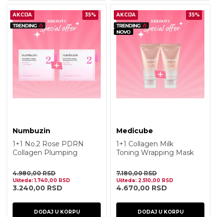
AKCIJA
35%
AKCIJA
35%
Numbuzin
Medicube
1+1 No.2 Rose PDRN
1+1 Collagen Milk
Collagen Plumping
Toning Wrapping Mask
Serum DUO 1.2ml*10ea
75ml
4.980,00
RSD
7.180,00
RSD
Ušteda:
1.740,00
RSD
Ušteda:
2.510,00
RSD
3.240,00
RSD
4.670,00
RSD
DODAJ U KORPU
DODAJ U KORPU