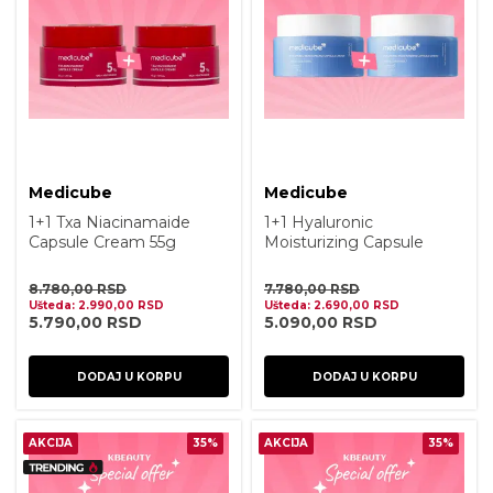
Medicube
Medicube
1+1 Txa Niacinamaide
1+1 Hyaluronic
Capsule Cream 55g
Moisturizing Capsule
Cream 55g
8.780,00
RSD
7.780,00
RSD
Ušteda:
2.990,00
RSD
Ušteda:
2.690,00
RSD
5.790,00
RSD
5.090,00
RSD
DODAJ U KORPU
DODAJ U KORPU
AKCIJA
35%
AKCIJA
35%