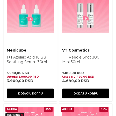
Medicube
VT Cosmetics
1+1 Azelaic Acid 16 BB
1+1 Reedle Shot 300
Soothing Serum 30ml
Mini 30ml
5.980,00
RSD
7.180,00
RSD
Ušteda:
2.080,00
RSD
Ušteda:
2.490,00
RSD
3.900,00
RSD
4.690,00
RSD
DODAJ U KORPU
DODAJ U KORPU
AKCIJA
35%
AKCIJA
35%