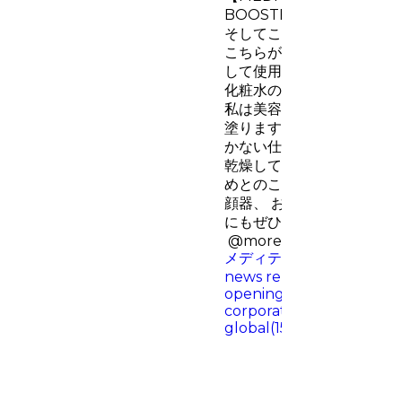
BOOSTER SERUM ¥4,253
そしてこちらのブースター
こちらがお気に入り！ 朝
して使用しても良いし、 
化粧水のあと美容液として
私は美容液代わりに、化粧
塗ります 肌なじみが良く
かない仕上がりがとても好
乾燥してくすみやすいひじ
めとのこと。 アクティビ
顔器、 お手入れのマンネ
にもぜひおすすめです ✨ @med
@moreme_official
#PR
メディテラピー
♬ Breakin
news report, broadcasting
opening, advertising, bus
corporate, economic, fina
global(1514137) - SAKU