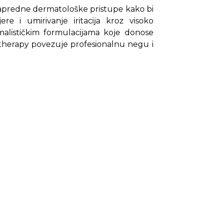
napredne dermatološke pristupe kako bi
re i umirivanje iritacija kroz visoko
imalističkim formulacijama koje donose
itherapy povezuje profesionalnu negu i