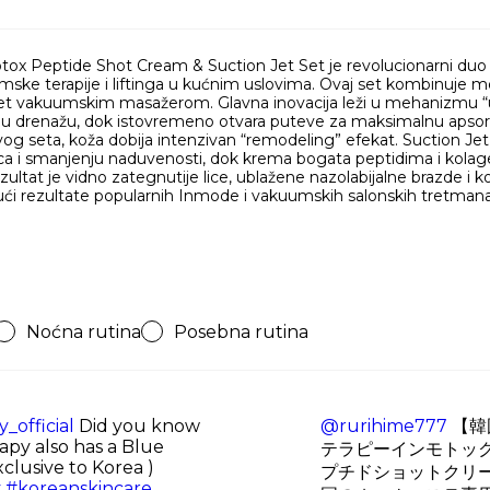
Peptide Shot Cream & Suction Jet Set je revolucionarni duo tr
mske terapije i liftinga u kućnim uslovima. Ovaj set kombinuje
et vakuumskim masažerom. Glavna inovacija leži u mehanizmu “u
fnu drenažu, dok istovremeno otvara puteve za maksimalnu apsorpci
og seta, koža dobija intenzivan “remodeling” efekat. Suction Je
e lica i smanjenju naduvenosti, dok krema bogata peptidima i kol
ltat je vidno zategnutije lice, ublažene nazolabijalne brazde i koža
ajući rezultate popularnih Inmode i vakuumskih salonskih tretmana
Noćna rutina
Posebna rutina
official
Did you know
@rurihime777
【韓
apy also has a Blue
テラピーインモトッ
xclusive to Korea )
プチドショットクリー
y
#koreanskincare