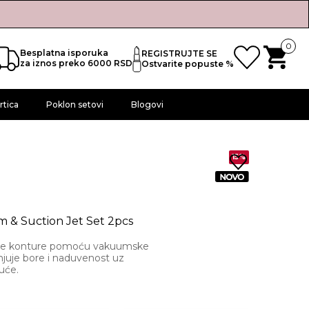
0
Besplatna isporuka
REGISTRUJTE SE
za iznos preko 6000 RSD
Ostvarite popuste %
rtica
Poklon setovi
Blogovi
15%
 & Suction Jet Set 2pcs
iniše konture pomoću vakuumske
anjuje bore i naduvenost uz
kuće.