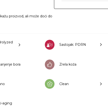
ikažu proizvod, ali može doći do
drolyzed
Sastojak: PDRN
anjenje bora
Zrela koža
rano
Clean
ti-aging