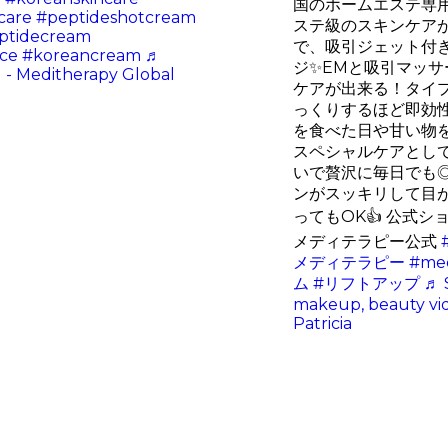
国のホームエステ専用
care
#peptideshotcream
ステ級のスキンケア
ptidecream
で、吸引ジェット付き
ce
#koreancream
♬
ジ✨EMと吸引マッ
d - Meditherapy Global
ケアが出来る！タイ
っくりするほど即効性
を食べた日や甘い物
スペシャルケアとして
いで贅沢に毎日でも
ンがスッキリして目
ってもOK👍 公式シ
メディテラピー公式
メディテラピー
#med
ム
#リフトアップ
♬ 
makeup, beauty vide
Patricia