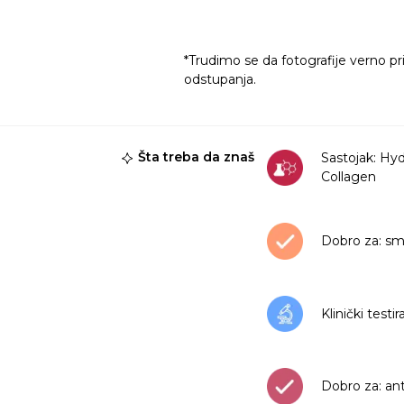
*Trudimo se da fotografije verno pr
odstupanja.
Šta treba da znaš
Sastojak: Hy
Collagen
Dobro za: sm
Klinički testi
Dobro za: an