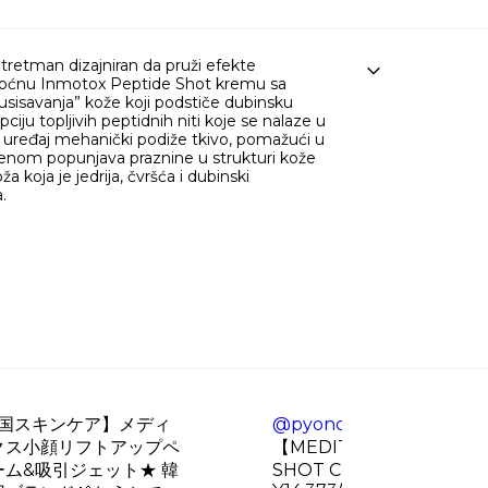
etman dizajniran da pruži efekte
 moćnu Inmotox Peptide Shot kremu sa
sisavanja” kože koji podstiče dubinsku
ju topljivih peptidnih niti koje se nalaze u
t uređaj mehanički podiže tkivo, pomažući u
agenom popunjava praznine u strukturi kože
 koja je jedrija, čvršća i dubinski
.
国スキンケア】メディ
@pyonco_mamex
40歳
クス小顔リフトアップペ
【MEDITHERAPY】 INM
ム&吸引ジェット★ 韓
SHOT CREAM INMOTOX