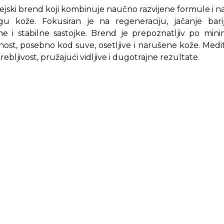
ejski brend koji kombinuje naučno razvijene formule i 
gu kože. Fokusiran je na regeneraciju, jačanje barije
e i stabilne sastojke. Brend je prepoznatljiv po min
ost, posebno kod suve, osetljive i narušene kože. Med
ljivost, pružajući vidljive i dugotrajne rezultate.