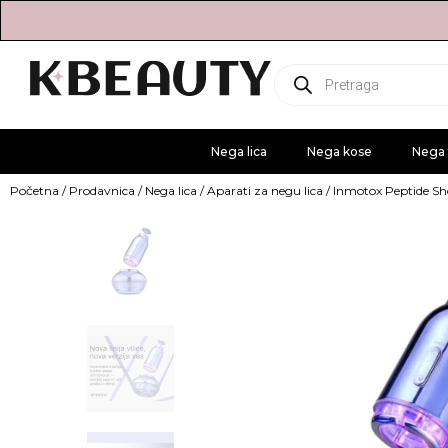
Products
search
Nega lica
Nega kose
Nega 
Početna
/
Prodavnica
/
Nega lica
/
Aparati za negu lica
/ Inmotox Peptide Sh