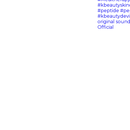
#kbeautyskin
#peptide
#pe
#kbeautydevi
original soun
Official