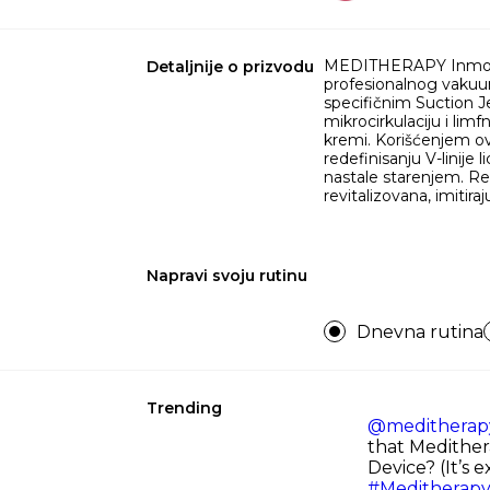
MEDITHERAPY Inmotox 
Detaljnije o prizvodu
profesionalnog vakuu
specifičnim Suction J
mikrocirkulaciju i lim
kremi. Korišćenjem ov
redefinisanju V-linij
nastale starenjem. Rezu
revitalizovana, imitir
Napravi svoju rutinu
Dnevna rutina
Trending
@meditherapy_
that Medither
Device? (It’s e
#Meditherap