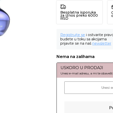
Besplatna isporuka
za iznos preko 6000
RSD
Registrujte se
i ostvarite prav
budete u toku sa akcijama
prijavite se na naš
newsletter
Nema na zalihama
USKORO U PRODAJI