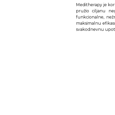
Meditherapy je kor
pružio ciljanu ne
funkcionalne, nežn
maksimalnu efikasn
svakodnevnu upotreb