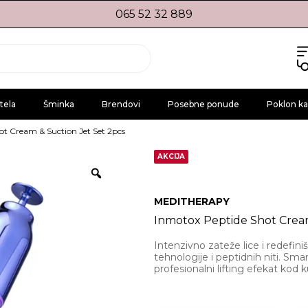
065 52 32 889
tela
Šminka
Brendovi
Posebne ponude
Poklon ka
ot Cream & Suction Jet Set 2pcs
AKCIJA
MEDITHERAPY
Inmotox Peptide Shot Cream
Intenzivno zateže lice i redef
tehnologije i peptidnih niti. Sm
profesionalni lifting efekat kod 