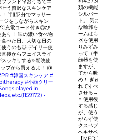
¥14,373(税込) /50g 
ブランド🫧おうちでエ
類の機能性を持つ美顔器と
が叶う贅沢なスキンケア
シルバー糸*1配合のジェル
！ 半顔2分でマッサー
ト。 気になるシワや筋肉
サージをしながらスキン
な輪郭を目指せます。 と
プC充電コード付き◎び
ームはもちろん美顔器と好
あり！ 味の濃い食べ物
器を使用しない日にも使い
を食べた日、大切な日の
りみずみずしい使用感。 
使うのも◎ デイリー使
って（半顔ずつが乾きにく
◎直後からフェイスライ
顔器を使用します。 EMS
がスッキリする✨朝晩使
ますが、慣れるまで一旦E
ョップから買えるよ！ @
てから吸引モードをONに
#PR
#韓国スキンケア
#
め！ ぎゅっと押し当てる
itherapy
#小顔クリー
れてすべりづらくなるので
Songs played in
させる→少し傾けて離すと
os, etc.(1159172) -
‍♀️ 使用後は顔がぽかぽか
する感じ！ 吸引される美
が、使う度にこれだけ体感
がらず使えそうだな〜と思い
クスペプチドとして知られ
ヘキサペプチド-8”配合
【MEDITHERAPY】 RETI