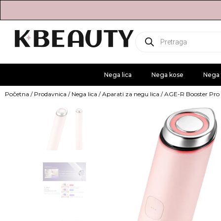
Products
search
Nega lica
Nega kose
Nega 
Početna
/
Prodavnica
/
Nega lica
/
Aparati za negu lica
/ AGE-R Booster Pro