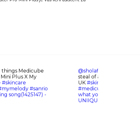
 things Medicube
@sholafinds
Unboxing th
Mini Plus X My
steal of a skincare devi
e
#skincare
UK
#skincare
#koreansk
#mymelody
#sanrio
#medicube
#mothersda
ng song(1425147) -
what you want UNIIQU3
UNIIQU3