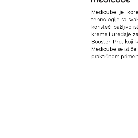
Medicube je kore
tehnologije sa sva
koristeći pažljivo 
kreme i uređaje z
Booster Pro, koji 
Medicube se ističe
praktičnom primeno