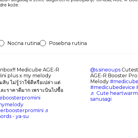
edre kože.
Noćna rutina
Posebna rutina
nbox!!! Medicube AGE-R
@s.sineoups
Cutest
ini plus x my melody
AGE-R Booster Pro 
Melody
#medicub
สิบ ไม่รู้ว่าใช้ดีหรือเปล่า แต่
#medicubedevice
และราคาดีมาก เพราะบินไปซื้อ
♬ Cute heartwarmi
boosterpromini
sanusagi
mymelody
erboosterpromini
♬
ords - ya-su