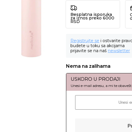
Besplatna isporuka
za iznos preko 6000
RSD
Registrujte se
i ostvarite prav
budete u toku sa akcijama
prijavite se na naš
newsletter
Nema na zalihama
USKORO U PRODAJI