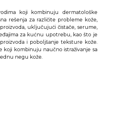
vodima koji kombinuju dermatološke
na rešenja za različite probleme kože,
n proizvoda, uključujući čistače, serume,
eđajima za kućnu upotrebu, kao što je
 proizvoda i poboljšanje teksture kože.
e koji kombinuju naučno istraživanje sa
prednu negu kože.