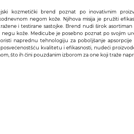
jski kozmetički brend poznat po inovativnim proiz
kodnevnom negom kože. Njihova misija je pružiti efikas
istražene i testirane sastojke. Brend nudi širok asortima
a negu kože. Medicube je posebno poznat po svojim ur
koristi naprednu tehnologiju za poboljšanje apsorpcije
 posvećenostšću kvalitetu i efikasnosti, nudeći proizvod
m, što ih čini pouzdanim izborom za one koji traže na