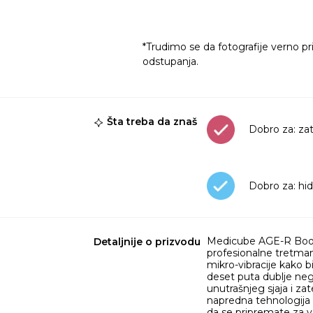
*Trudimo se da fotografije verno pr
odstupanja.
Šta treba da znaš
Dobro za: za
Dobro za: hid
Medicube AGE-R Boost
Detaljnije o prizvodu
profesionalne tretman
mikro-vibracije kako 
deset puta dublje neg
unutrašnjeg sjaja i za
napredna tehnologija c
da se pripremate za va