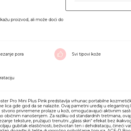
ikažu proizvod, ali može doći do
tezanje pora
Svi tipovi kože
rataciju
er Pro Mini Plus Pink predstavlja vrhunac portabilne kozmetičk
e lica gde god da se nalazite. Ovaj pametni uređaj u elegantnoj 
bi stvorio privremene prolaze u koži, omogućavajući aktivnim sas
o običnim nanošenjem. Za razliku od standardnih tretmana, ovaj u
tezanje teksture, pružajući trenutni „glass skin“ efekat bez ikak
iljaju gubitak elastičnosti, beživotan ten i dehidrataciju, čineći 
žan događaj ili želite dugoročno poboljšanje tonusa, AGE-R Booste