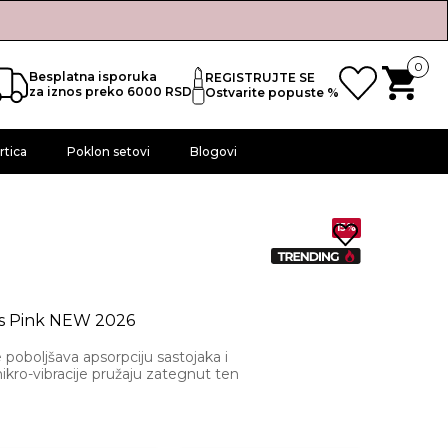
0
Besplatna isporuka
REGISTRUJTE SE
za iznos preko 6000 RSD
Ostvarite popuste %
rtica
Poklon setovi
Blogovi
15%
us Pink NEW 2026
e poboljšava apsorpciju sastojaka i
 mikro-vibracije pružaju zategnut ten