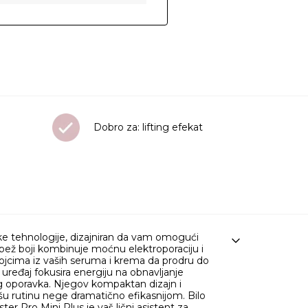
Dobro za: lifting efekat
e tehnologije, dizajniran da vam omogući
bež boji kombinuje moćnu elektroporaciju i
tojcima iz vaših seruma i krema da prodru do
ređaj fokusira energiju na obnavljanje
vog oporavka. Njegov kompaktan dizajn i
vašu rutinu nege dramatično efikasnijom. Bilo
r Pro Mini Plus je vaš lični asistent za