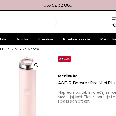
065 52 32 889
tela
Šminka
Brendovi
Posebne ponude
Poklon ka
 Mini Plus Pink NEW 2026
AKCIJA
Medicube
AGE-R Booster Pro Mini Pl
Napredni portabilni uređaj za lic
vraća sjaj koži. Elektroporacija i
i glass skin efekat.