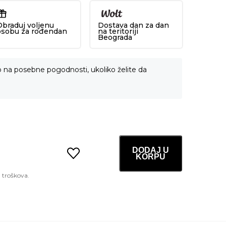
Obraduj voljenu
Dostava dan za dan
osobu za rođendan
na teritoriji
Beograda
o na posebne pogodnosti, ukoliko želite da
DODAJ U
KORPU
Noni
Energy
Ampoule
30ml
količina