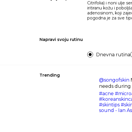
Citrifolia) i noni ulj
iritiranu kožu i pobol
adenosinom, koji zajed
pogodna je za sve tipov
Napravi svoju rutinu
Dnevna rutina
Trending
@songofskin
N
needs during 
#acne
#micro
#koreanskinc
#skintips
#ski
sound - Ian A