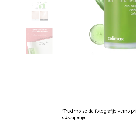
*Trudimo se da fotografije verno pr
odstupanja.