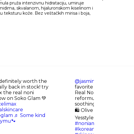
mula pruža intenzivnu hidrataciju, umiruje
ramidima, skvalanom, hijaluronskom kiselinom i
ju teksturu kože. Bez veštačkih mirisa i boja,
efinitely worth the
@jasmineflowerable
Revi
lly back in stock! try
favorite of mine @celima
x the real noni
Real Noni Energy Ampou
w on Soko Glam 💚
reformulated to offer in
celimax
soothing and hydration 🌿
alskincare
🛍️ Olive Young Global: 
oglam
♬ Some kind
Yesstyle: GLOWITHJA5
#
ryymu🐾
#noniampoule
#kbeaut
#koreanskincare
#sooth