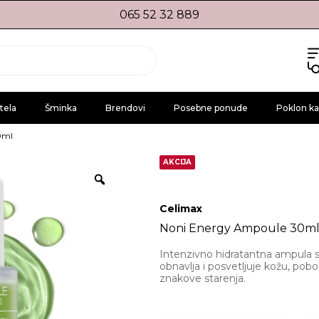
065 52 32 889
tela
Šminka
Brendovi
Posebne ponude
Poklon ka
0ml
AKCIJA
Celimax
Noni Energy Ampoule 30m
Intenzivno hidratantna ampula s
obnavlja i posvetljuje kožu, pobol
znakove starenja.