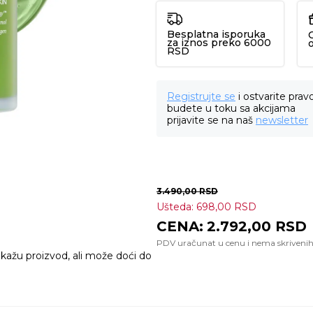
Besplatna isporuka
za iznos preko 6000
RSD
Registrujte se
i ostvarite prav
budete u toku sa akcijama
prijavite se na naš
newsletter
3.490,00
RSD
Ušteda:
698,00
RSD
2.792,00
RSD
ikažu proizvod, ali može doći do