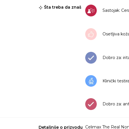
Šta treba da znaš
Sastojak: Ce
Osetljiva kož
Dobro za: irit
Klinički testi
Dobro za: an
Celimax The Real Non
Detaljnije o prizvodu