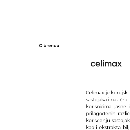
O brendu
Celimax je korejsk
sastojaka i naučno 
korisnicima jasne
prilagođenih razl
korišćenju sastojaka
kao i ekstrakta bi