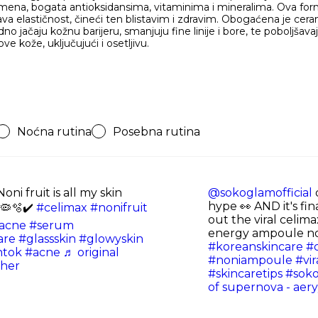
e semena, bogata antioksidansima, vitaminima i mineralima. Ova for
jšava elastičnost, čineći ten blistavim i zdravim. Obogaćena je ce
no jačaju kožnu barijeru, smanjuju fine linije i bore, te poboljšava
e kože, uključujući i osetljivu.
Noćna rutina
Posebna rutina
oni fruit is all my skin
@sokoglamofficial
d
hype 👀 AND it's fina
🦠🫧✔️
#celimax
#nonifruit
out the viral celima
acne
#serum
energy ampoule no
are
#glassskin
#glowyskin
#koreanskincare
#
ntok
#acne
♬ original
#noniampoule
#vir
sher
#skincaretips
#sok
of supernova - ae