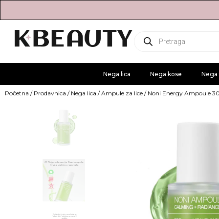
Products
search
Nega lica
Nega kose
Nega 
Početna
/
Prodavnica
/
Nega lica
/
Ampule za lice
/ Noni Energy Ampoule 3