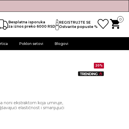
0
Besplatna isporuka
REGISTRUJTE SE
za iznos preko 6000 RSD
Ostvarite popuste %
rtica
Poklon setovi
Blogovi
20%
l
a noni ekstraktom koja umiruje,
jšavajući elastičnost i smanjujući