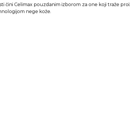
osti čini Celimax pouzdanim izborom za one koji traže pr
nologijom nege kože.