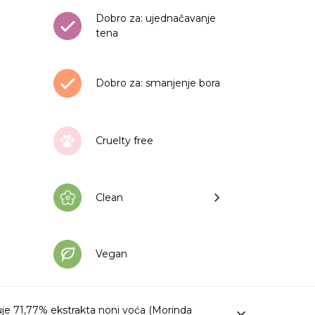
Dobro za: ujednačavanje
tena
Dobro za: smanjenje bora
Cruelty free
Clean
Vegan
e 71,77% ekstrakta noni voća (Morinda