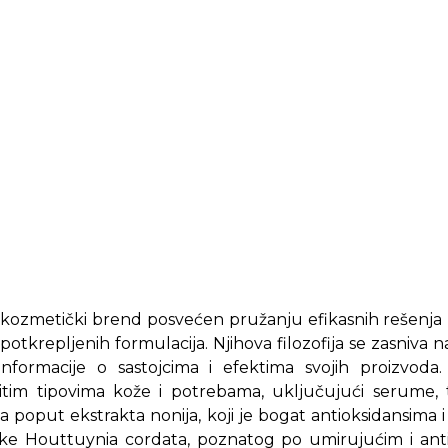
i kozmetički brend posvećen pružanju efikasnih rešenj
potkrepljenih formulacija. Njihova filozofija se zasniva na
 informacije o sastojcima i efektima svojih proizvod
ičitim tipovima kože i potrebama, uključujući serume,
 poput ekstrakta nonija, koji je bogat antioksidansima i p
ljke Houttuynia cordata, poznatog po umirujućim i ant