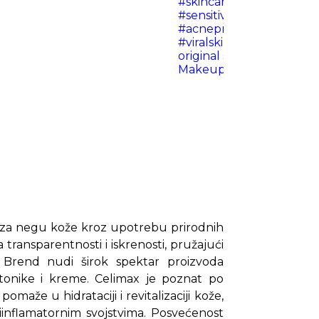
#skincaretips
#skincarer
#sensitiveskin
#sensitive
#acneproneskin
#acnepr
#viralskincare
#trending
original sound - Jas 💕 S
Makeup
a za negu kože kroz upotrebu prirodnih
 transparentnosti i iskrenosti, pružajući
a. Brend nudi širok spektar proizvoda
 tonike i kreme. Celimax je poznat po
omaže u hidrataciji i revitalizaciji kože,
iinflamatornim svojstvima. Posvećenost