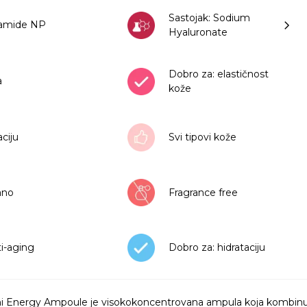
Sastojak: Sodium
ramide NP
Hyaluronate
Dobro za: elastičnost
a
kože
aciju
Svi tipovi kože
rano
Fragrance free
ti-aging
Dobro za: hidrataciju
i Energy Ampoule je visokokoncentrovana ampula koja kombinuj