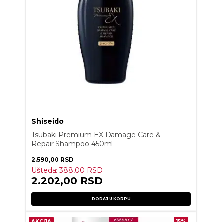
Shiseido
Tsubaki Premium EX Damage Care &
Repair Shampoo 450ml
2.590,00
RSD
Ušteda:
388,00
RSD
2.202,00
RSD
DODAJ U KORPU
AKCIJA
15%