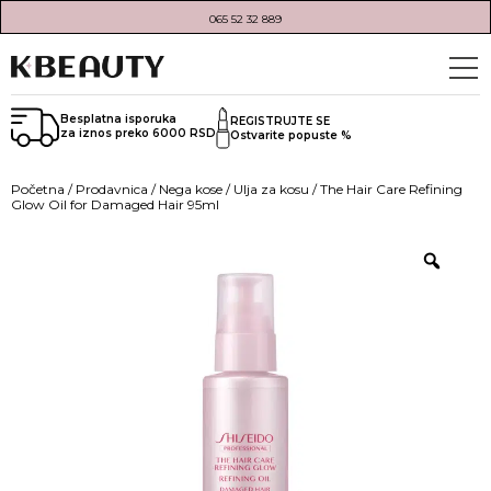
065 52 32 889
Besplatna isporuka
REGISTRUJTE SE
za iznos preko 6000 RSD
Ostvarite popuste %
Početna
/
Prodavnica
/
Nega kose
/
Ulja za kosu
/ The Hair Care Refining
Glow Oil for Damaged Hair 95ml