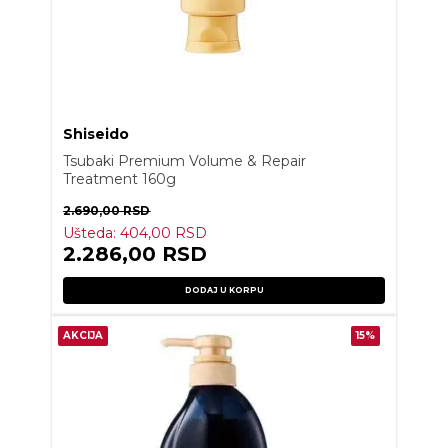
Shiseido
Tsubaki Premium Volume & Repair
Treatment 160g
2.690,00
RSD
Ušteda:
404,00
RSD
2.286,00
RSD
DODAJ U KORPU
AKCIJA
15%