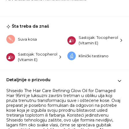
Gl
Oi
fo
D
Ha
Šta treba da znaš
95
ko
Sastojak: Tocopherol
Suva kosa
(Vitamin E)
Sastojak: Tocopherol
Klinički testirano
(Vitamin E)
Detaljnije o prizvodu
Shiseido The Hair Care Refining Glow Oil for Damaged
Hair 95ml je luksuzni završni tretman u obliku ulja koji
pruža trenutnu transformaciju suve i oštećene kose. Ovaj
preparat je posebno formulisan da odgovori na potrebe
kose koja je izgubila svoju prirodnu blistavost usled
tretiranja toplotom ili farbanja. Koristeći jedinstvenu
Shiseido tehnologiju zaštite, ovo ulje formira nevidljivi,
lagani film oko svake vlasi, čime se sprečava gubitak