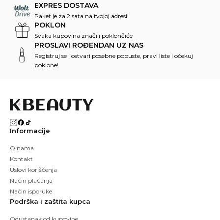
EXPRES DOSTAVA
Paket je za 2 sata na tvojoj adresi!
POKLON
Svaka kupovina znači i poklončiće
PROSLAVI ROĐENDAN UZ NAS
Registruj se i ostvari posebne popuste, pravi liste i očekuj
poklone!
Informacije
O nama
Kontakt
Uslovi koriščenja
Način plaćanja
Način isporuke
Podrška i zaštita kupca
Odustanak od kupovine