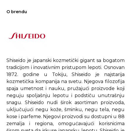
O brendu
Shiseido je japanski kozmetički gigant sa bogatom
tradicijom i inovativnim pristupom lepoti.​ Osnovan
1872. godine u Tokiju, Shiseido je najstarija
kozmetička kompanija na svetu. Njegova filozofija
spaja umetnost i nauku, pružajući proizvode koji
neguju spoljašnju lepotu i podstiču unutrašnju
snagu. Shiseido nudi širok asortiman proizvoda,
uključujući negu kože, šminku, negu tela, negu
kose i parfeme. Njegovi proizvodi su dostupni u 88
zemalja i regiona, omogućavajući korisnicima
širom sveta da iskuse japansku lepotu. Shiseido je