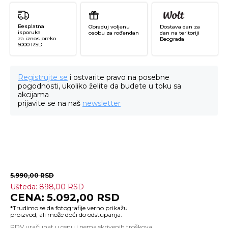
Besplatna
Obraduj voljenu
Dostava dan za
isporuka
osobu za rođendan
dan na teritoriji
za iznos preko
Beograda
6000 RSD
Registrujte se
i ostvarite pravo na posebne
pogodnosti, ukoliko želite da budete u toku sa
akcijama
prijavite se na naš
newsletter
5.990,00
RSD
Ušteda:
898,00
RSD
T
5.092,00
RSD
Ha
Ca
Re