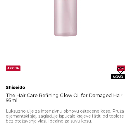
AKCIJA
15%
Shiseido
The Hair Care Refining Glow Oil for Damaged Hair
95ml
Luksuzno ulje za intenzivnu obnovu oštećene kose. Pruža
dijamantski sjaj, zaglađuje ispucale krajeve i štiti od toplote
bez otežavanja vlasi. Idealno za suvu kosu.