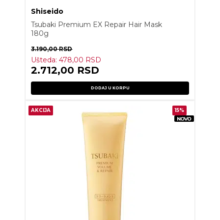
Shiseido
Tsubaki Premium EX Repair Hair Mask
180g
3.190,00
RSD
Ušteda:
478,00
RSD
2.712,00
RSD
DODAJ U KORPU
AKCIJA
15%