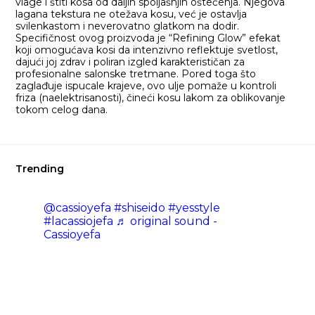
vlage i štiti kosa od daljih spoljašnjih oštećenja. Njegova
lagana tekstura ne otežava kosu, već je ostavlja
svilenkastom i neverovatno glatkom na dodir.
Specifičnost ovog proizvoda je “Refining Glow” efekat
koji omogućava kosi da intenzivno reflektuje svetlost,
dajući joj zdrav i poliran izgled karakterističan za
profesionalne salonske tretmane. Pored toga što
zaglađuje ispucale krajeve, ovo ulje pomaže u kontroli
friza (naelektrisanosti), čineći kosu lakom za oblikovanje
tokom celog dana.
Trending
@cassioyefa
#shiseido
#yesstyle
#lacassiojefa
♬ original sound -
Cassioyefa