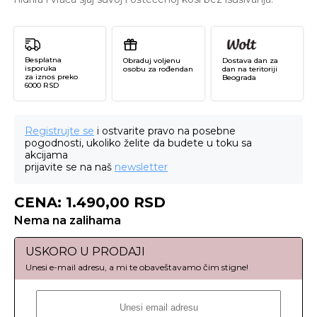
Besplatna
Obraduj voljenu
Dostava dan za
isporuka
osobu za rođendan
dan na teritoriji
za iznos preko
Beograda
6000 RSD
Registrujte se
i ostvarite pravo na posebne
pogodnosti, ukoliko želite da budete u toku sa
akcijama
prijavite se na naš
newsletter
CENA:
1.490,00
RSD
Nema na zalihama
USKORO U PRODAJI