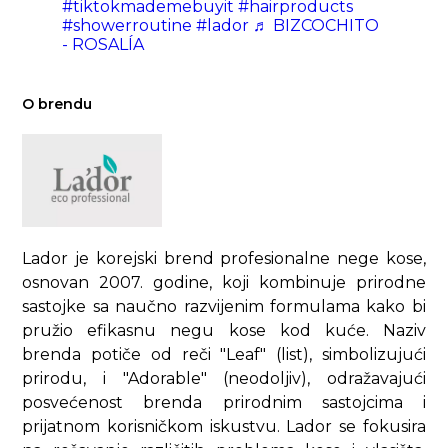
#tiktokmademebuyit
#hairproducts
#showerroutine
#lador
♬ BIZCOCHITO
- ROSALÍA
O brendu
Lador je korejski brend profesionalne nege kose,
osnovan 2007. godine, koji kombinuje prirodne
sastojke sa naučno razvijenim formulama kako bi
pružio efikasnu negu kose kod kuće. Naziv
brenda potiče od reči "Leaf" (list), simbolizujući
prirodu, i "Adorable" (neodoljiv), odražavajući
posvećenost brenda prirodnim sastojcima i
prijatnom korisničkom iskustvu. Lador se fokusira