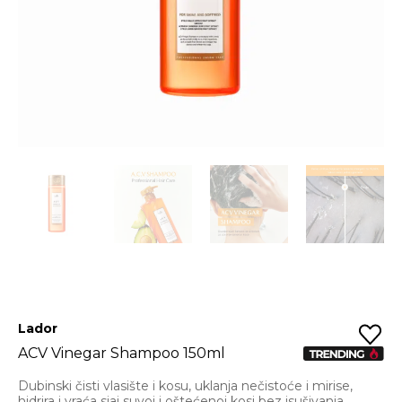
Lador
ACV Vinegar Shampoo 150ml
Dubinski čisti vlasište i kosu, uklanja nečistoće i mirise,
hidrira i vraća sjaj suvoj i oštećenoj kosi bez isušivanja.