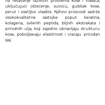
na rešavanje različitih problema kose i vlasišta,
uključujući oštećenje, suvoću, gubitak kose,
perut i osetljivo vlasište. Njihovi proizvodi sadrže
visokokvalitetne sastojke poput keratina,
kolagena, svilenih peptida, biljnih ekstrakata i
prirodnih ulja, koji zajedno obnavljaju strukturu
kose, poboljšavaju elastičnost i vraćaju prirodan
sjaj.