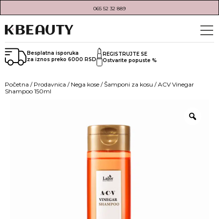
065 52 32 889
Besplatna isporuka
REGISTRUJTE SE
za iznos preko 6000 RSD
Ostvarite popuste %
Početna
/
Prodavnica
/
Nega kose
/
Šamponi za kosu
/ ACV Vinegar
Shampoo 150ml