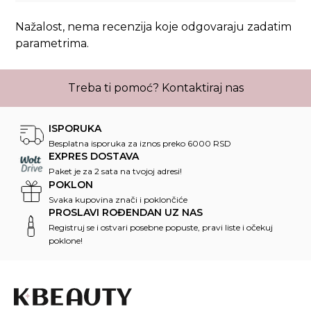
Nažalost, nema recenzija koje odgovaraju zadatim
parametrima.
Treba ti pomoć?
Kontaktiraj nas
ISPORUKA
Besplatna isporuka za iznos preko 6000 RSD
EXPRES DOSTAVA
Paket je za 2 sata na tvojoj adresi!
POKLON
Svaka kupovina znači i poklončiće
PROSLAVI ROĐENDAN UZ NAS
Registruj se i ostvari posebne popuste, pravi liste i očekuj
poklone!