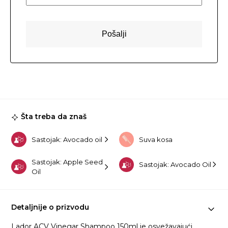
Šta treba da znaš
Sastojak: Avocado oil
Suva kosa
Sastojak: Apple Seed
Sastojak: Avocado Oil
Oil
Detaljnije o prizvodu
Lador ACV Vinegar Shampoo 150ml je osvežavajući