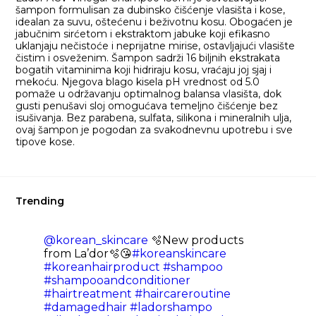
šampon formulisan za dubinsko čišćenje vlasišta i kose,
idealan za suvu, oštećenu i beživotnu kosu. Obogaćen je
jabučnim sirćetom i ekstraktom jabuke koji efikasno
uklanjaju nečistoće i neprijatne mirise, ostavljajući vlasište
čistim i osveženim. Šampon sadrži 16 biljnih ekstrakata
bogatih vitaminima koji hidriraju kosu, vraćaju joj sjaj i
mekoću. Njegova blago kisela pH vrednost od 5.0
pomaže u održavanju optimalnog balansa vlasišta, dok
gusti penušavi sloj omogućava temeljno čišćenje bez
isušivanja. Bez parabena, sulfata, silikona i mineralnih ulja,
ovaj šampon je pogodan za svakodnevnu upotrebu i sve
tipove kose.
Trending
@korean_skincare
🫧New products
from La’dor🫧😘
#koreanskincare
#koreanhairproduct
#shampoo
#shampooandconditioner
#hairtreatment
#haircareroutine
#damagedhair
#ladorshampo