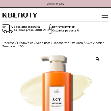
065 52 32 889
Besplatna isporuka
REGISTRUJTE SE
za iznos preko 6000 RSD
Ostvarite popuste %
Početna
/
Prodavnica
/
Nega kose
/
Regeneratori za kosu
/ ACV Vinegar
Treatment 150ml