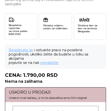
sastojaka.
Besplatna
Obraduj voljenu
Dostava dan za
isporuka
osobu za rođendan
dan na teritoriji
za iznos preko
Beograda
6000 RSD
Registrujte se
i ostvarite pravo na posebne
pogodnosti, ukoliko želite da budete u toku sa
akcijama
prijavite se na naš
newsletter
CENA:
1.790,00
RSD
Nema na zalihama
USKORO U PRODAJI