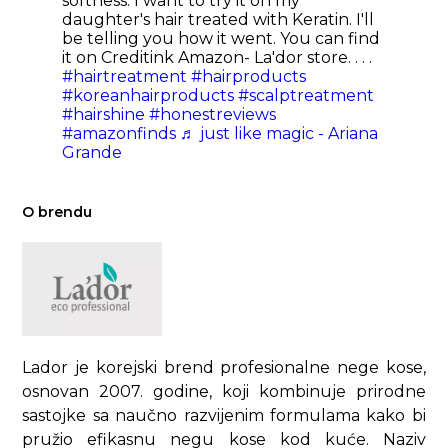
softness. I want to try it on my
daughter's hair treated with Keratin. I'll
be telling you how it went. You can find
it on Creditink Amazon- La'dor store. . . .
#hairtreatment
#hairproducts
#koreanhairproducts
#scalptreatment
#hairshine
#honestreviews
#amazonfinds
♬ just like magic - Ariana
Grande
O brendu
Lador je korejski brend profesionalne nege kose,
osnovan 2007. godine, koji kombinuje prirodne
sastojke sa naučno razvijenim formulama kako bi
pružio efikasnu negu kose kod kuće. Naziv