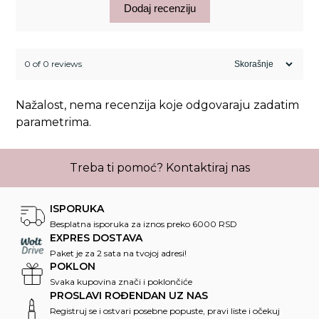
Dodaj recenziju
0 of 0 reviews
Nažalost, nema recenzija koje odgovaraju zadatim
parametrima.
Treba ti pomoć?
Kontaktiraj nas
ISPORUKA
Besplatna isporuka za iznos preko 6000 RSD
EXPRES DOSTAVA
Paket je za 2 sata na tvojoj adresi!
POKLON
Svaka kupovina znači i poklončiće
PROSLAVI ROĐENDAN UZ NAS
Registruj se i ostvari posebne popuste, pravi liste i očekuj