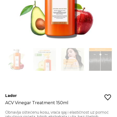
Lador
ACV Vinegar Treatment 150ml
Obnavlja oštećenu kosu, vraća sjaj i elastičnost uz pomoć
jabučnog sirćeta, biljnih ekstrakata i ulja, bez štetnih