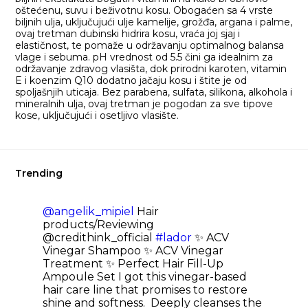
oštećenu, suvu i beživotnu kosu. Obogaćen sa 4 vrste
biljnih ulja, uključujući ulje kamelije, grožđa, argana i palme,
ovaj tretman dubinski hidrira kosu, vraća joj sjaj i
elastičnost, te pomaže u održavanju optimalnog balansa
vlage i sebuma. pH vrednost od 5.5 čini ga idealnim za
održavanje zdravog vlasišta, dok prirodni karoten, vitamin
E i koenzim Q10 dodatno jačaju kosu i štite je od
spoljašnjih uticaja. Bez parabena, sulfata, silikona, alkohola i
mineralnih ulja, ovaj tretman je pogodan za sve tipove
kose, uključujući i osetljivo vlasište.
Trending
@angelik_mipiel
Hair
products/Reviewing
@credithink_official
#lador
✨️ ACV
Vinegar Shampoo ✨️ ACV Vinegar
Treatment ✨️ Perfect Hair Fill-Up
Ampoule Set I got this vinegar-based
hair care line that promises to restore
shine and softness. Deeply cleanses the