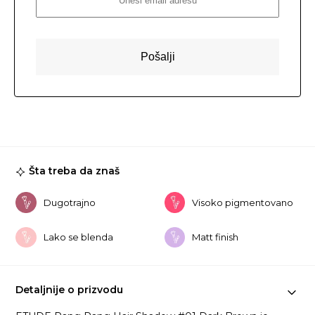
Šta treba da znaš
Dugotrajno
Visoko pigmentovano
Lako se blenda
Matt finish
Detaljnije o prizvodu