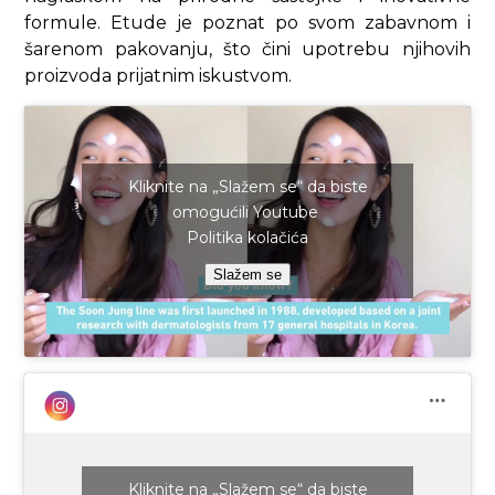
formule. Etude je poznat po svom zabavnom i
šarenom pakovanju, što čini upotrebu njihovih
proizvoda prijatnim iskustvom.
Kliknite na „Slažem se“ da biste
omogućili Youtube
Politika kolačića
Slažem se
Kliknite na „Slažem se“ da biste