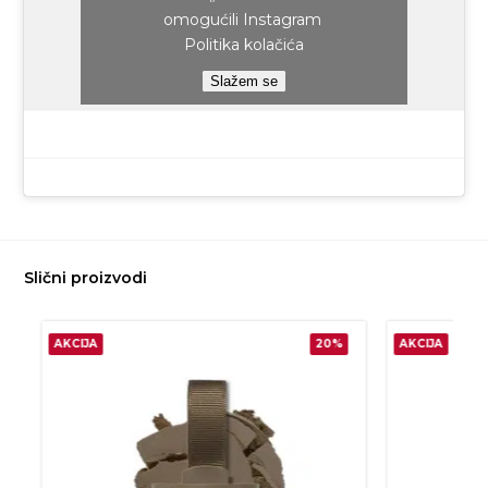
omogućili Instagram
Politika kolačića
Slažem se
Slični proizvodi
AKCIJA
20%
AKCIJA