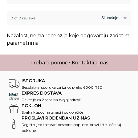
0 of 0 reviews
Nažalost, nema recenzija koje odgovaraju zadatim
parametrima.
Treba ti pomoć?
Kontaktiraj nas
ISPORUKA
Besplatna isporuka za iznos preko 6000 RSD
EXPRES DOSTAVA
Paket je za 2 sata na tvojoj adresi!
POKLON
Svaka kupovina znači i poklončiće
PROSLAVI ROĐENDAN UZ NAS
Registruj se i ostvari posebne popuste, pravi liste i očekuj
poklone!