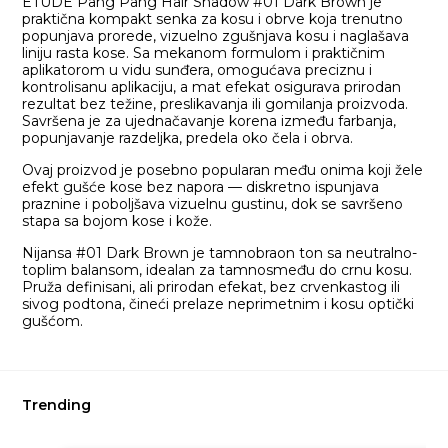
ETUDE Pang Pang Hair Shadow #01 Dark Brown je
praktična kompakt senka za kosu i obrve koja trenutno
popunjava prorede, vizuelno zgušnjava kosu i naglašava
liniju rasta kose. Sa mekanom formulom i praktičnim
aplikatorom u vidu sunđera, omogućava preciznu i
kontrolisanu aplikaciju, a mat efekat osigurava prirodan
rezultat bez težine, preslikavanja ili gomilanja proizvoda.
Savršena je za ujednačavanje korena između farbanja,
popunjavanje razdeljka, predela oko čela i obrva.
Ovaj proizvod je posebno popularan među onima koji žele
efekt gušće kose bez napora — diskretno ispunjava
praznine i poboljšava vizuelnu gustinu, dok se savršeno
stapa sa bojom kose i kože.
Nijansa #01 Dark Brown je tamnobraon ton sa neutralno-
toplim balansom, idealan za tamnosmeđu do crnu kosu.
Pruža definisani, ali prirodan efekat, bez crvenkastog ili
sivog podtona, čineći prelaze neprimetnim i kosu optički
gušćom.
Trending