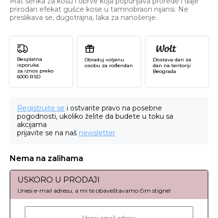
Mat senka za kosu i obrve koja popunjava prorede i daje
prirodan efekat gušće kose u tamnobraon nijansi. Ne
preslikava se, dugotrajna, laka za nanošenje.
Besplatna
Obraduj voljenu
Dostava dan za
isporuka
osobu za rođendan
dan na teritoriji
za iznos preko
Beograda
6000 RSD
Registrujte se
i ostvarite pravo na posebne
pogodnosti, ukoliko želite da budete u toku sa
akcijama
prijavite se na naš
newsletter
Nema na zalihama
USKORO U PRODAJI