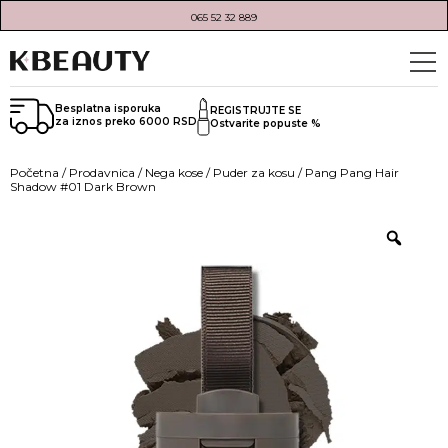
065 52 32 889
Besplatna isporuka
REGISTRUJTE SE
za iznos preko 6000 RSD
Ostvarite popuste %
Početna
/
Prodavnica
/
Nega kose
/
Puder za kosu
/ Pang Pang Hair
Shadow #01 Dark Brown