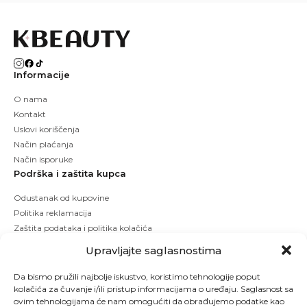
Informacije
O nama
Kontakt
Uslovi koriščenja
Način plaćanja
Način isporuke
Podrška i zaštita kupca
Odustanak od kupovine
Politika reklamacija
Zaštita podataka i politika kolačića
Upravljajte saglasnostima
Da bismo pružili najbolje iskustvo, koristimo tehnologije poput
kolačića za čuvanje i/ili pristup informacijama o uređaju. Saglasnost sa
ovim tehnologijama će nam omogućiti da obrađujemo podatke kao