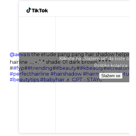
@aeva.is
the etude pang pang hair shadow helping 
Kliknite na „Slažem se“ da biste omo
hairline 𓂃⋆.˚ * shade: 01 dark brown * * * *
Politika kolačića
#
#fyp
#
#trending
#
#beauty
#
#kbeauty
#
#creatorsea
#perfecthairline
#hairshadow
#hairmakeup
#etude
Slažem se
#beautytips
#babyhair
♬ GPT - STAYC