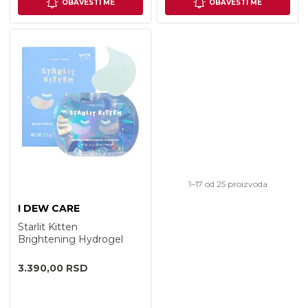
OBAVESTI ME
OBAVESTI ME
Sortirano
1–17 od 25 proizvoda
I DEW CARE
Starlit Kitten
Brightening Hydrogel
Eye Patch Set [3.2g x 5
pcs]
3.390,00
RSD