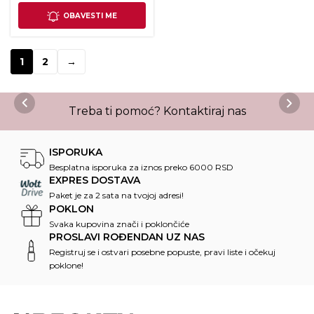
OBAVESTI ME
1
2
→
Treba ti pomoć?
Kontaktiraj nas
ISPORUKA
Besplatna isporuka za iznos preko 6000 RSD
EXPRES DOSTAVA
Paket je za 2 sata na tvojoj adresi!
POKLON
Svaka kupovina znači i poklončiće
PROSLAVI ROĐENDAN UZ NAS
Registruj se i ostvari posebne popuste, pravi liste i očekuj
poklone!