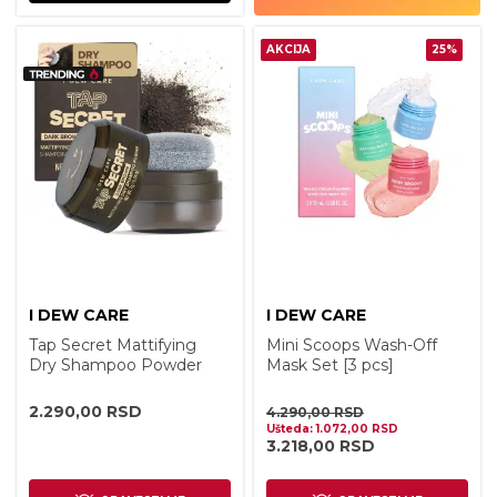
AKCIJA
25%
I DEW CARE
I DEW CARE
Tap Secret Mattifying
Mini Scoops Wash-Off
Dry Shampoo Powder
Mask Set [3 pcs]
Dark Brown 7g
2.290,00
RSD
4.290,00
RSD
Ušteda:
1.072,00
RSD
3.218,00
RSD