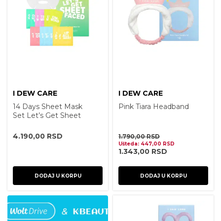
I DEW CARE
I DEW CARE
14 Days Sheet Mask
Pink Tiara Headband
Set Let’s Get Sheet
Faced
4.190,00
RSD
1.790,00
RSD
Ušteda:
447,00
RSD
1.343,00
RSD
DODAJ U KORPU
DODAJ U KORPU