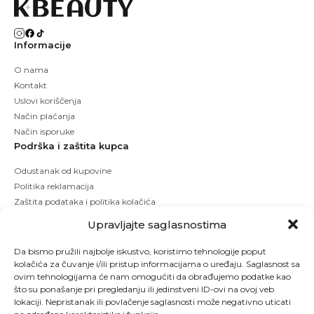
Informacije
O nama
Kontakt
Uslovi koriščenja
Način plaćanja
Način isporuke
Podrška i zaštita kupca
Odustanak od kupovine
Politika reklamacija
Zaštita podataka i politika kolačića
Upravljajte saglasnostima
Da bismo pružili najbolje iskustvo, koristimo tehnologije poput
kolačića za čuvanje i/ili pristup informacijama o uređaju. Saglasnost sa
ovim tehnologijama će nam omogućiti da obrađujemo podatke kao
što su ponašanje pri pregledanju ili jedinstveni ID-ovi na ovoj veb
lokaciji. Nepristanak ili povlačenje saglasnosti može negativno uticati