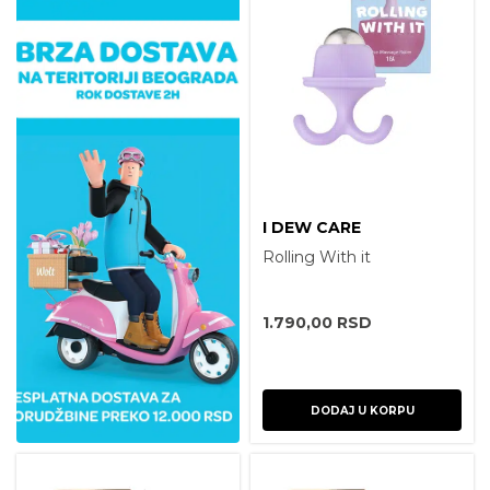
I DEW CARE
Rolling With it
1.790,00
RSD
DODAJ U KORPU