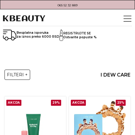
065 52 32 889
Besplatna isporuka
REGISTRUJTE SE
za iznos preko 6000 RSD
Ostvarite popuste %
I DEW CARE
FILTERI +
AKCIJA
29%
AKCIJA
25%