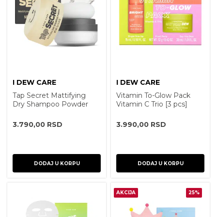
I DEW CARE
I DEW CARE
Tap Secret Mattifying
Vitamin To-Glow Pack
Dry Shampoo Powder
Vitamin C Trio [3 pcs]
Original
3.790,00
RSD
3.990,00
RSD
DODAJ U KORPU
DODAJ U KORPU
AKCIJA
25%