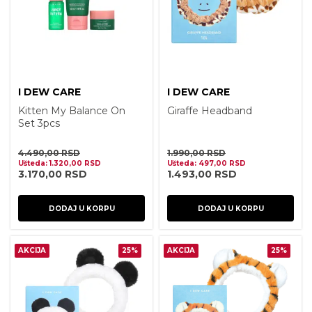
I DEW CARE
I DEW CARE
Kitten My Balance On
Giraffe Headband
Set 3pcs
4.490,00
RSD
1.990,00
RSD
Ušteda:
1.320,00
RSD
Ušteda:
497,00
RSD
3.170,00
RSD
1.493,00
RSD
DODAJ U KORPU
DODAJ U KORPU
AKCIJA
25%
AKCIJA
25%