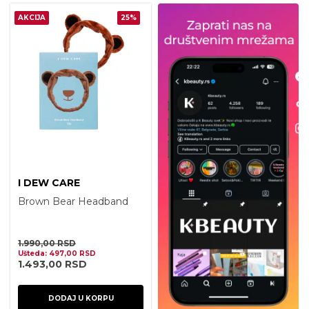
AKCIJA
25%
I DEW CARE
Brown Bear Headband
1.990,00
RSD
Ušteda:
497,00
RSD
1.493,00
RSD
DODAJ U KORPU