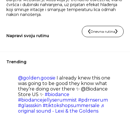
čvršća i dubinski nahranjena, uz prijatan efekat hlađenja
koji smiruje iritacije i smanjuje temperaturu lica odmah
nakon nanošenja.
Dnevna rutina
Napravi svoju rutinu
Trending
@golden.goosie
I already knew this one
was going to be good they know what
they’re doing over there ✨ @Biodance
Store US ✨
#biodance
#biodancejellyserummist
#pdrnserum
#glassskin
#tiktokshopsummersale
♬
original sound - Lexi & the Goldens