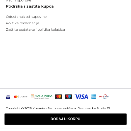
Način isporuke
Podrška i zaštita kupca
Odustanak od kupovine
Politika reklamacija
Zaštita podataka i politika kolačića
Copyright © 2026 Kbeauty - Sva prava zadržana. Designed by Studio 53
Maintenanced by
Izrada sajtova
SEO optimizacija
DODAJ U KORPU