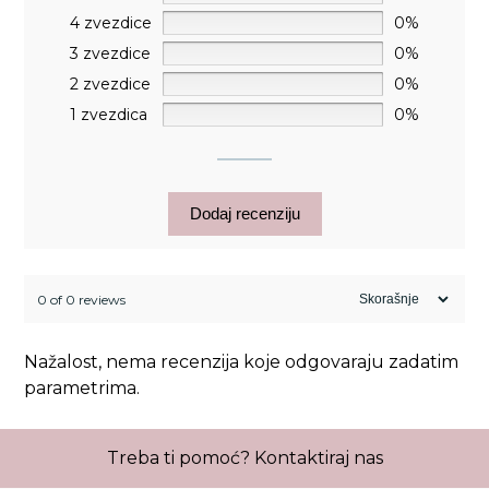
4 zvezdice
0%
3 zvezdice
0%
2 zvezdice
0%
1 zvezdica
0%
Dodaj recenziju
0 of 0 reviews
Nažalost, nema recenzija koje odgovaraju zadatim
parametrima.
Treba ti pomoć?
Kontaktiraj nas