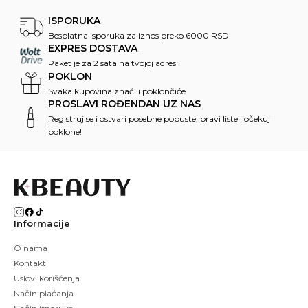
ISPORUKA
Besplatna isporuka za iznos preko 6000 RSD
EXPRES DOSTAVA
Paket je za 2 sata na tvojoj adresi!
POKLON
Svaka kupovina znači i poklončiće
PROSLAVI ROĐENDAN UZ NAS
Registruj se i ostvari posebne popuste, pravi liste i očekuj
poklone!
Informacije
O nama
Kontakt
Uslovi koriščenja
Način plaćanja