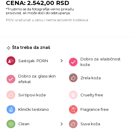
2.542,00
RSD
P
Je
S
Mi
50
ko
Šta treba da znaš
Dobro za: elastičnost
Sastojak: PDRN
kože
Dobro za: glass skin
Zrela koža
efekat
Svi tipovi kože
Cruelty free
Klinički testirano
Fragrance free
Clean
Suva koža