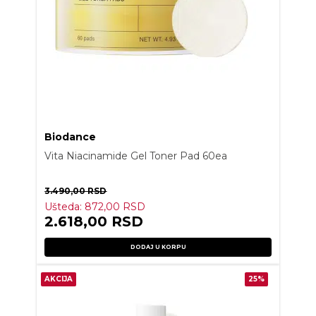
Biodance
Vita Niacinamide Gel Toner Pad 60ea
3.490,00
RSD
Ušteda:
872,00
RSD
2.618,00
RSD
DODAJ U KORPU
AKCIJA
25%