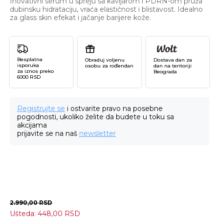
Inovativni serum u spreju sa kavijarom i PDRN-om pruža
dubinsku hidrataciju, vraća elastičnost i blistavost. Idealno
za glass skin efekat i jačanje barijere kože.
Besplatna
Obraduj voljenu
Dostava dan za
isporuka
osobu za rođendan
dan na teritoriji
za iznos preko
Beograda
6000 RSD
Registrujte se
i ostvarite pravo na posebne
pogodnosti, ukoliko želite da budete u toku sa
akcijama
prijavite se na naš
newsletter
2.990,00
RSD
Ušteda:
448,00
RSD
Ca