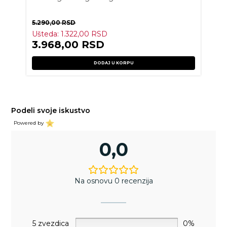
5.290,00
RSD
Ušteda:
1.322,00
RSD
3.968,00
RSD
DODAJ U KORPU
Podeli svoje iskustvo
Powered by
0,0
Na osnovu 0 recenzija
5 zvezdica
0%