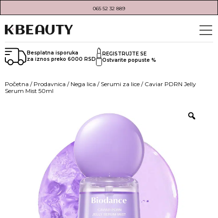
065 52 32 889
Besplatna isporuka
REGISTRUJTE SE
za iznos preko 6000 RSD
Ostvarite popuste %
Početna
/
Prodavnica
/
Nega lica
/
Serumi za lice
/ Caviar PDRN Jelly
Serum Mist 50ml