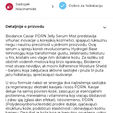
Sastojak:
Dobro za: hidrataciju
Niacinamide
Detaljnije o prizvodu
Biodance Caviar PDRN Jelly Serum Mist predstavlja
vrhunac inovacije u korejskoj kozmetici, spajajući luksuznu
negu i naučnu preciznost u jednom proizvodu. Ovaj
serum u spreju koristi revolucionarnu Hydrogel Base
tehnologiju koja transformiše gustu, želatinastu teksturu
u fini, kristalni veo vlage čim dotakne kožu. Za razliku od
običnih vodenih mistova koji brzo isparavaju, Biodance
mist stvara nevidljivi, ali moćni Adherence Moisture Shield
– barijeru koja zaključava aktivne sastojke i pruža tri puta
jaču hidrataciju, sprečavajući isušivanje.
U srcu formule nalazi se sinergija dva najtraženija sastojka
za regeneraciju: ekstrakt kavijara i losos PDRN. Kavijar
deluje na samoj površini kože, zasićujući je esencijalnim
proteinima, mineralima i vitaminima koji vraćaju blistavost
i zdrav sjaj (glass skin efekat). Istovremeno, PDRN
(Polydeoxyribonucleotide) prodire dublje, ojačavajući
strukturu kože, podstičući elastičnost i obnavljajući kožnu
barijeru. Rezultat je koža koja je trenutno osvežena, vidno