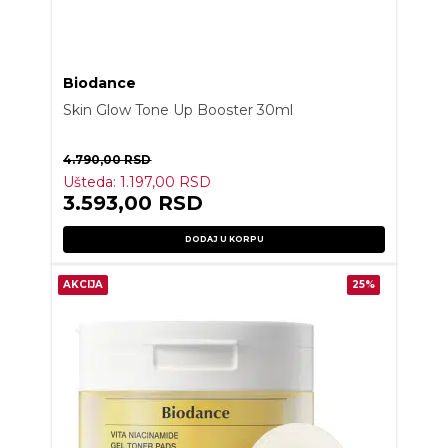
Biodance
Skin Glow Tone Up Booster 30ml
4.790,00
RSD
Ušteda:
1.197,00
RSD
3.593,00
RSD
DODAJ U KORPU
AKCIJA
25%