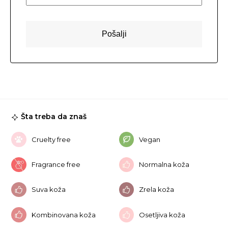
Šta treba da znaš
Cruelty free
Vegan
Fragrance free
Normalna koža
Suva koža
Zrela koža
Kombinovana koža
Osetljiva koža