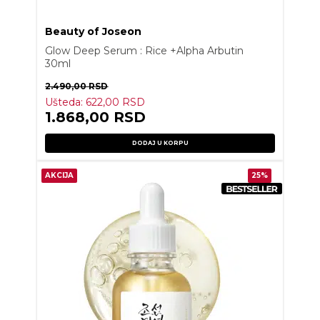
Beauty of Joseon
Glow Deep Serum : Rice +Alpha Arbutin
30ml
2.490,00
RSD
Ušteda:
622,00
RSD
1.868,00
RSD
DODAJ U KORPU
AKCIJA
25%