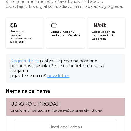
smanjuje fine linije, poboljšava tonus i hidrataciju,
ostavljajući kožu glatkom, zdravom i mladalačkog izgleda.
Besplatna
Obraduj voljenu
Dostava dan za
isporuka
osobu za rođendan
dan na teritoriji
za iznos preko
Beograda
6000 RSD
Registrujte se
i ostvarite pravo na posebne
pogodnosti, ukoliko želite da budete u toku sa
akcijama
prijavite se na naš
newsletter
Nema na zalihama
USKORO U PRODAJI