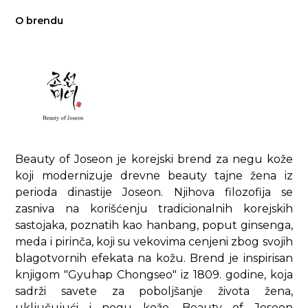
O brendu
Beauty of Joseon je korejski brend za negu kože
koji modernizuje drevne beauty tajne žena iz
perioda dinastije Joseon. Njihova filozofija se
zasniva na korišćenju tradicionalnih korejskih
sastojaka, poznatih kao hanbang, poput ginsenga,
meda i pirinča, koji su vekovima cenjeni zbog svojih
blagotvornih efekata na kožu. Brend je inspirisan
knjigom "Gyuhap Chongseo" iz 1809. godine, koja
sadrži savete za poboljšanje života žena,
uključujući i negu kože. Beauty of Joseon