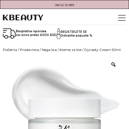
065 52 32 889
Besplatna isporuka
REGISTRUJTE SE
za iznos preko 6000 RSD
Ostvarite popuste %
Početna
/
Prodavnica
/
Nega lica
/
Kreme za lice
/ Dynasty Cream 50ml