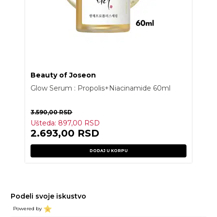
Beauty of Joseon
Glow Serum : Propolis+Niacinamide 60ml
3.590,00
RSD
Ušteda:
897,00
RSD
2.693,00
RSD
DODAJ U KORPU
Podeli svoje iskustvo
Powered by