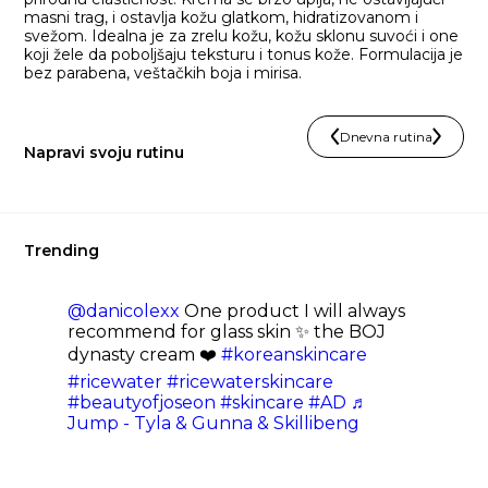
masni trag, i ostavlja kožu glatkom, hidratizovanom i
svežom. Idealna je za zrelu kožu, kožu sklonu suvoći i one
koji žele da poboljšaju teksturu i tonus kože. Formulacija je
bez parabena, veštačkih boja i mirisa.
Dnevna rutina
Napravi svoju rutinu
Trending
@danicolexx
One product I will always
recommend for glass skin ✨ the BOJ
dynasty cream ❤️
#koreanskincare
#ricewater
#ricewaterskincare
#beautyofjoseon
#skincare
#AD
♬
Jump - Tyla & Gunna & Skillibeng