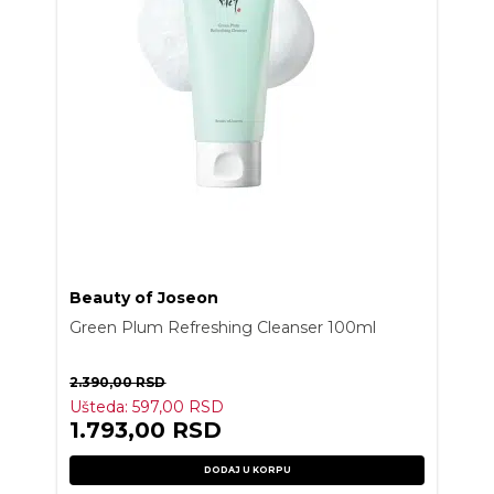
Beauty of Joseon
Green Plum Refreshing Cleanser 100ml
2.390,00
RSD
Ušteda:
597,00
RSD
1.793,00
RSD
DODAJ U KORPU