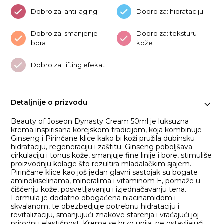
Dobro za: anti-aging
Dobro za: hidrataciju
Dobro za: smanjenje
Dobro za: teksturu
bora
kože
Dobro za: lifting efekat
Detaljnije o prizvodu
Beauty of Joseon Dynasty Cream 50ml je luksuzna
krema inspirisana korejskom tradicijom, koja kombinuje
Ginseng i Pirinčane klice kako bi koži pružila dubinsku
hidrataciju, regeneraciju i zaštitu. Ginseng poboljšava
cirkulaciju i tonus kože, smanjuje fine linije i bore, stimuliše
proizvodnju kolage što rezultira mladalačkim sjajem.
Pirinčane klice kao još jedan glavni sastojak su bogate
aminokiselinama, mineralima i vitaminom E, pomaže u
čišćenju kože, posvetljavanju i izjednačavanju tena.
Formula je dodatno obogaćena niacinamidom i
skvalanom, te obezbedjuje potrebnu hidrataciju i
revitalizaciju, smanjujući znakove starenja i vraćajući joj
prirodnu elastičnost. Krema se brzo upija, ne ostavljajući