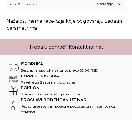
0 of 0 reviews
Nažalost, nema recenzija koje odgovaraju zadatim
parametrima.
Treba ti pomoć?
Kontaktiraj nas
ISPORUKA
Besplatna isporuka za iznos preko 6000 RSD
EXPRES DOSTAVA
Paket je za 2 sata na tvojoj adresi!
POKLON
Svaka kupovina znači i poklončiće
PROSLAVI ROĐENDAN UZ NAS
Registruj se i ostvari posebne popuste, pravi liste i očekuj
poklone!