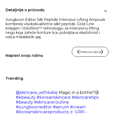
Detaljnije o prizvodu
Sungboon Editor Silk Peptide Intensive Lifting Ampoule
kombinira visokokvalitetne silkt peptide, Gold-Line
kolagen i Volufiline™ tehnologiju za intenzivnu lifting
negu koja zateže konture lica, poboljšava elastičnost i
vraća mladalački sjaj.
Dnevna rutina
Napravi svoju rutinu
Trending
@skincare_withkatie
Magic in a bottle?🧐
#kbeauty
#koreanskincare
#skincaretips
#beauty
#skincareroutine
#sungbooneditor
#serum
#cream
#koreanskincareproducts
♬ GRR -