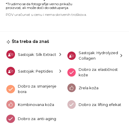
Pe
In
Li
A
35
ko
Šta treba da znaš
Sastojak: Hydrolyzed
Sastojak: Silk Extract
Collagen
Dobro za: elastičnost
Sastojak: Peptides
kože
Dobro za: smanjenje
Zrela koža
bora
Kombinovana koža
Dobro za: lifting efekat
Dobro za: anti-aging