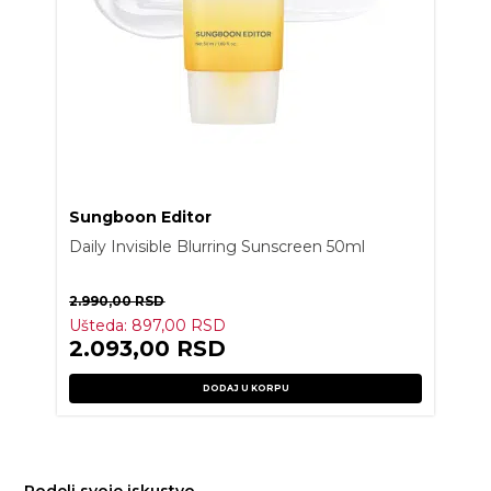
Sungboon Editor
Daily Invisible Blurring Sunscreen 50ml
2.990,00
RSD
Ušteda:
897,00
RSD
2.093,00
RSD
DODAJ U KORPU