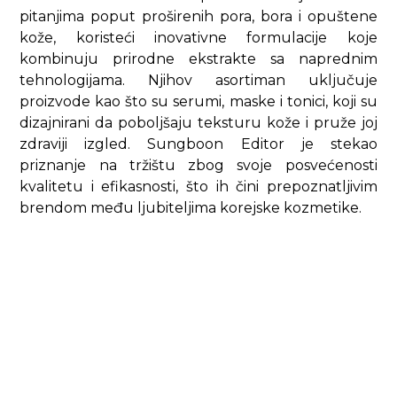
pitanjima poput proširenih pora, bora i opuštene
kože, koristeći inovativne formulacije koje
kombinuju prirodne ekstrakte sa naprednim
tehnologijama. Njihov asortiman uključuje
proizvode kao što su serumi, maske i tonici, koji su
dizajnirani da poboljšaju teksturu kože i pruže joj
zdraviji izgled. Sungboon Editor je stekao
priznanje na tržištu zbog svoje posvećenosti
kvalitetu i efikasnosti, što ih čini prepoznatljivim
brendom među ljubiteljima korejske kozmetike.