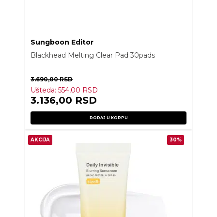
Sungboon Editor
Blackhead Melting Clear Pad 30pads
3.690,00
RSD
Ušteda:
554,00
RSD
3.136,00
RSD
DODAJ U KORPU
AKCIJA
30%