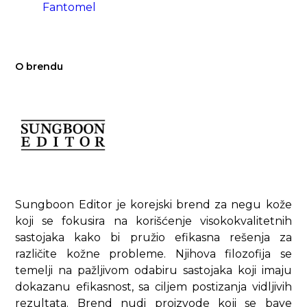
Fantomel
O brendu
Sungboon Editor je korejski brend za negu kože
koji se fokusira na korišćenje visokokvalitetnih
sastojaka kako bi pružio efikasna rešenja za
različite kožne probleme. Njihova filozofija se
temelji na pažljivom odabiru sastojaka koji imaju
dokazanu efikasnost, sa ciljem postizanja vidljivih
rezultata. Brend nudi proizvode koji se bave