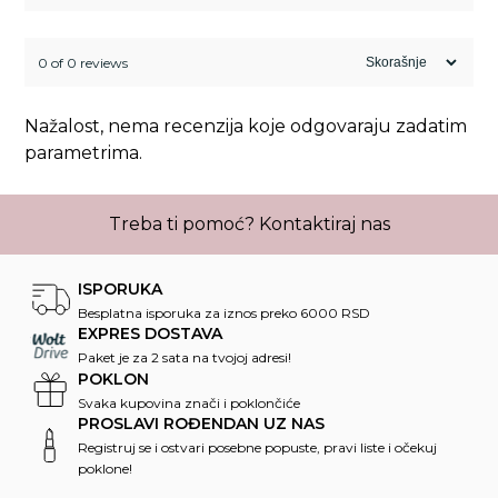
0 of 0 reviews
Nažalost, nema recenzija koje odgovaraju zadatim
parametrima.
Treba ti pomoć?
Kontaktiraj nas
ISPORUKA
Besplatna isporuka za iznos preko 6000 RSD
EXPRES DOSTAVA
Paket je za 2 sata na tvojoj adresi!
POKLON
Svaka kupovina znači i poklončiće
PROSLAVI ROĐENDAN UZ NAS
Registruj se i ostvari posebne popuste, pravi liste i očekuj
poklone!