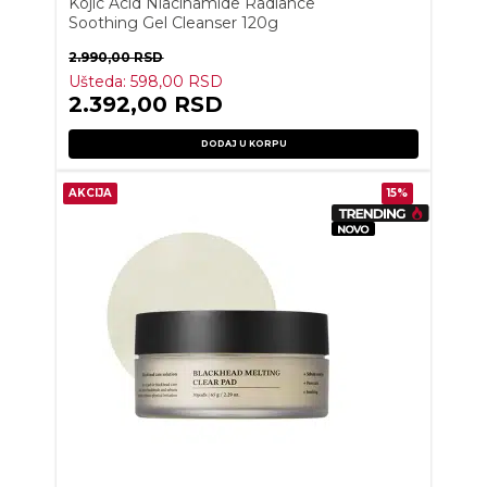
Kojic Acid Niacinamide Radiance
Soothing Gel Cleanser 120g
2.990,00
RSD
Ušteda:
598,00
RSD
2.392,00
RSD
DODAJ U KORPU
AKCIJA
15%