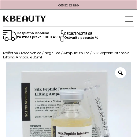
065 52 32 889
Besplatna isporuka
REGISTRUJTE SE
za iznos preko 6000 RSD
Ostvarite popuste %
Početna
/
Prodavnica
/
Nega lica
/
Ampule za lice
/ Silk Peptide Intensive
Lifting Ampoule 35ml