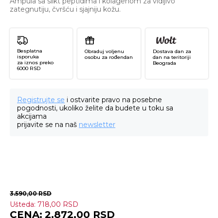
Ampula sa silkt peptidima i kolagenom za vidljivo
zategnutiju, čvršću i sjajniju kožu.
Besplatna
Obraduj voljenu
Dostava dan za
isporuka
osobu za rođendan
dan na teritoriji
za iznos preko
Beograda
6000 RSD
Registrujte se
i ostvarite pravo na posebne
pogodnosti, ukoliko želite da budete u toku sa
akcijama
prijavite se na naš
newsletter
3.590,00
RSD
Ušteda:
718,00
RSD
Sil
2.872,00
RSD