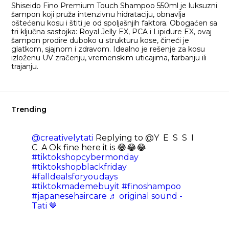
Shiseido Fino Premium Touch Shampoo 550ml je luksuzni
šampon koji pruža intenzivnu hidrataciju, obnavlja
oštećenu kosu i štiti je od spoljašnjih faktora. Obogaćen sa
tri ključna sastojka: Royal Jelly EX, PCA i Lipidure EX, ovaj
šampon prodire duboko u strukturu kose, čineći je
glatkom, sjajnom i zdravom. Idealno je rešenje za kosu
izloženu UV zračenju, vremenskim uticajima, farbanju ili
trajanju.​
Trending
@creativelytati
Replying to @Y E S S I
C A Ok fine here it is 😂😂😂
#tiktokshopcybermonday
#tiktokshopblackfriday
#falldealsforyoudays
#tiktokmademebuyit
#finoshampoo
#japanesehaircare
♬ original sound -
Tati 🤎