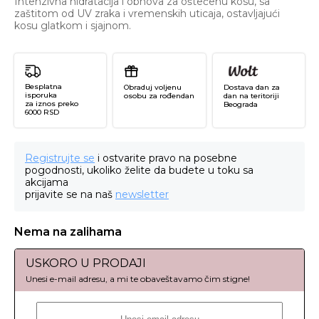
Intenzivna hidratacija i obnova za oštećenu kosu, sa
zaštitom od UV zraka i vremenskih uticaja, ostavljajući
kosu glatkom i sjajnom.​
Besplatna
Obraduj voljenu
Dostava dan za
isporuka
osobu za rođendan
dan na teritoriji
za iznos preko
Beograda
6000 RSD
Registrujte se
i ostvarite pravo na posebne
pogodnosti, ukoliko želite da budete u toku sa
akcijama
prijavite se na naš
newsletter
Nema na zalihama
USKORO U PRODAJI