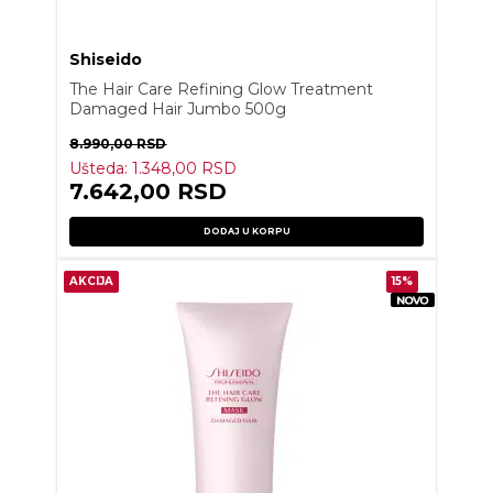
Shiseido
The Hair Care Refining Glow Treatment
Damaged Hair Jumbo 500g
8.990,00
RSD
Ušteda:
1.348,00
RSD
7.642,00
RSD
DODAJ U KORPU
AKCIJA
15%