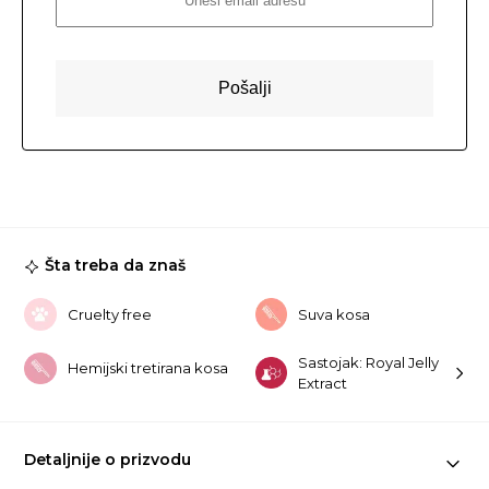
Šta treba da znaš
Cruelty free
Suva kosa
Sastojak: Royal Jelly
Hemijski tretirana kosa
Extract
Detaljnije o prizvodu