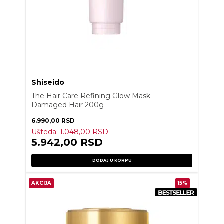
Shiseido
The Hair Care Refining Glow Mask
Damaged Hair 200g
6.990,00
RSD
Ušteda:
1.048,00
RSD
5.942,00
RSD
DODAJ U KORPU
AKCIJA
15%