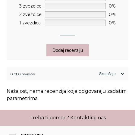
3 zvezdice
0%
2 zvezdice
0%
1 zvezdica
0%
Dodaj recenziju
0 of 0 reviews
Nažalost, nema recenzija koje odgovaraju zadatim
parametrima.
Treba ti pomoć?
Kontaktiraj nas