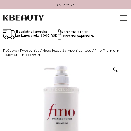
065 52 32 889
Besplatna isporuka
REGISTRUJTE SE
za iznos preko 6000 RSD
Ostvarite popuste %
Početna
/
Prodavnica
/
Nega kose
/
Šamponi za kosu
/ Fino Premium
Touch Shampoo 550ml