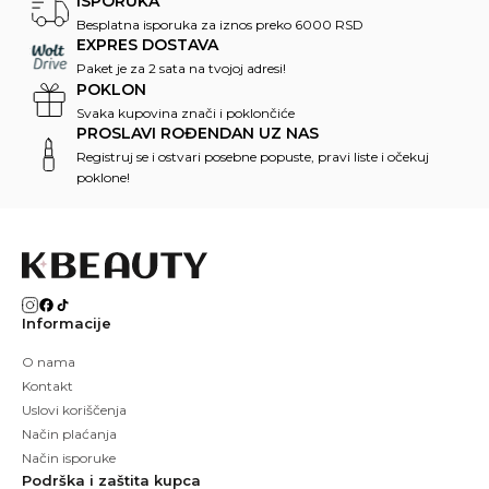
ISPORUKA
Besplatna isporuka za iznos preko 6000 RSD
EXPRES DOSTAVA
Paket je za 2 sata na tvojoj adresi!
POKLON
Svaka kupovina znači i poklončiće
PROSLAVI ROĐENDAN UZ NAS
Registruj se i ostvari posebne popuste, pravi liste i očekuj
poklone!
Informacije
O nama
Kontakt
Uslovi koriščenja
Način plaćanja
Način isporuke
Podrška i zaštita kupca