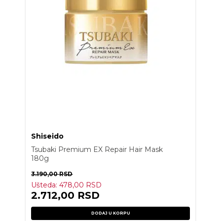
Shiseido
Tsubaki Premium EX Repair Hair Mask
180g
3.190,00
RSD
Ušteda:
478,00
RSD
2.712,00
RSD
DODAJ U KORPU