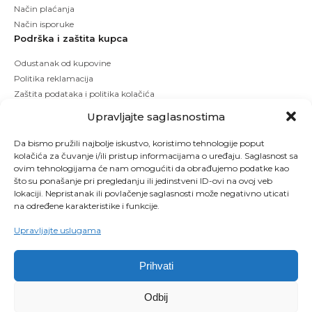
Način plaćanja
Način isporuke
Podrška i zaštita kupca
Odustanak od kupovine
Politika reklamacija
Zaštita podataka i politika kolačića
Upravljajte saglasnostima
Da bismo pružili najbolje iskustvo, koristimo tehnologije poput
kolačića za čuvanje i/ili pristup informacijama o uređaju. Saglasnost sa
ovim tehnologijama će nam omogućiti da obrađujemo podatke kao
što su ponašanje pri pregledanju ili jedinstveni ID-ovi na ovoj veb
lokaciji. Nepristanak ili povlačenje saglasnosti može negativno uticati
na određene karakteristike i funkcije.
Upravljajte uslugama
Prihvati
Copyright © 2026 Kbeauty - Sva prava zadržana. Designed by Studio 53
Odbij
Maintenanced by
Izrada sajtova
SEO optimizacija