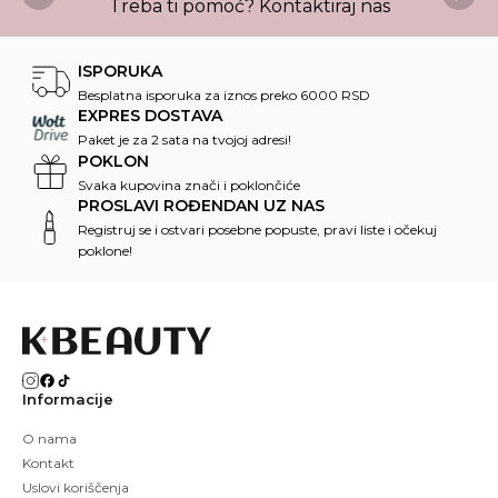
Treba ti pomoć?
Kontaktiraj nas
ISPORUKA
Besplatna isporuka za iznos preko 6000 RSD
EXPRES DOSTAVA
Paket je za 2 sata na tvojoj adresi!
POKLON
Svaka kupovina znači i poklončiće
PROSLAVI ROĐENDAN UZ NAS
Registruj se i ostvari posebne popuste, pravi liste i očekuj
poklone!
Informacije
O nama
Kontakt
Uslovi koriščenja