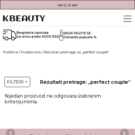
065 52 32 889
Besplatna isporuka
REGISTRUJTE SE
za iznos preko 6000 RSD
Ostvarite popuste %
Početna
/
Prodavnica
/ Rezultati pretrage za „perfect couple“
Rezultati pretrage: „perfect couple“
FILTERI +
Nijedan proizvod ne odgovara izabranim
kriterijumima.